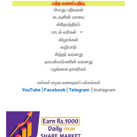
மற்ற வலைப்பதிவு
பொது பதிவுகள்
கடவுளின் மாயை
ஸ்தோத்திரம்
பாடல் வரிகள்
விழாக்கள்
வழிபாடு
சித்தர் வரலாறு
நாயன்மார்களின் வரலாறு
பழங்கால நாகரிகம்
எங்கள் சமூக வலைதளப் பக்கங்கள்
YouTube
|
Facebook
|
Telegram
| Instagram