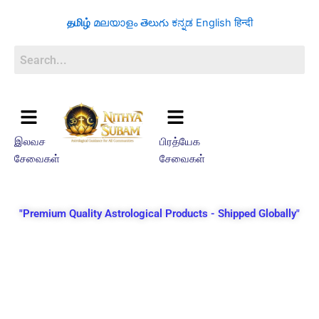
Skip
தமிழ்
മലയാളം
తెలుగు
ಕನ್ನಡ
English
हिन्दी
to
content
இலவச
பிரத்யேக
சேவைகள்
சேவைகள்
"Premium Quality Astrological Products - Shipped Globally"