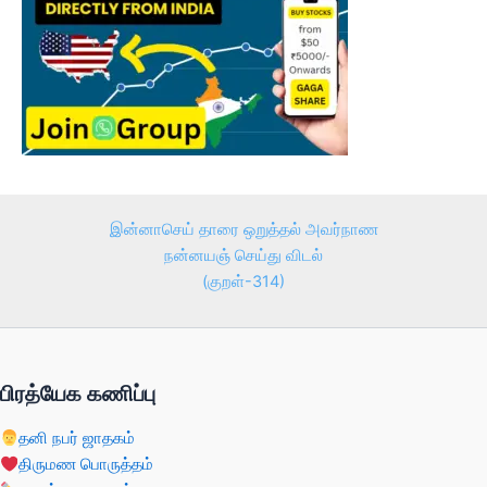
இன்னாசெய் தாரை ஒறுத்தல் அவர்நாண
நன்னயஞ் செய்து விடல்
(குறள்-314)
பிரத்யேக கணிப்பு
தனி நபர் ஜாதகம்
திருமண பொருத்தம்