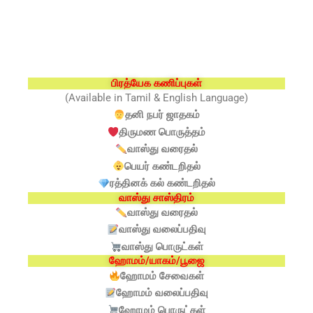
பிரத்யேக கணிப்புகள்
(Available in Tamil & English Language)
தனி நபர் ஜாதகம்
திருமண பொருத்தம்
வாஸ்து வரைதல்
பெயர் கண்டறிதல்
ரத்தினக் கல் கண்டறிதல்
வாஸ்து சாஸ்திரம்
வாஸ்து வரைதல்
வாஸ்து வலைப்பதிவு
வாஸ்து பொருட்கள்
ஹோமம்/யாகம்/பூஜை
ஹோமம் சேவைகள்
ஹோமம் வலைப்பதிவு
ஹோமம் பொருட்கள்