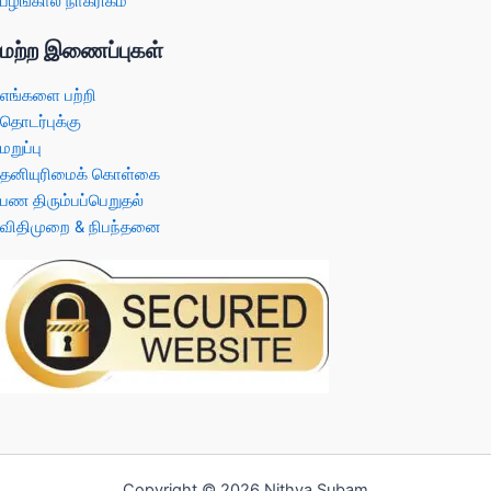
பழங்கால நாகரிகம்
மற்ற இணைப்புகள்
எங்களை பற்றி
தொடர்புக்கு
மறுப்பு
தனியுரிமைக் கொள்கை
பண திரும்பப்பெறுதல்
விதிமுறை & நிபந்தனை
Copyright © 2026 Nithya Subam