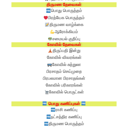
திருமண தேவைகள்
பொது பொருத்தம்
பிரத்யேக பொருத்தம்
திருமண வாழ்க்கை
ஆரோக்கியம்
சமையல் குறிப்பு
கோவில் தேவைகள்
திருப்பதி இன்று
கோவில் விவரங்கள்
கோவில் சுற்றுலா
பிரசாதம் செய்முறை
பிரபலமான பிரசாதங்கள்
கோவில் பரிகாரங்கள்
கோவில் பொருட்கள்
பொது கணிப்புகள்
ராசி கணிப்பு
நட்சத்திர கணிப்பு
திருமண பொருத்தம்