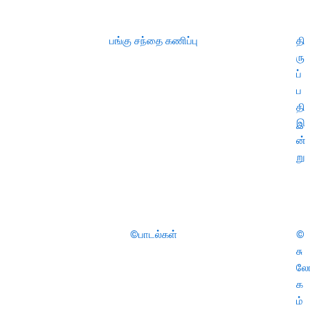
பங்கு சந்தை கணிப்பு
தி
ரு
ப்
ப
தி
இ
ன்
று
©பாடல்கள்
©
சு
ல
க
ம்