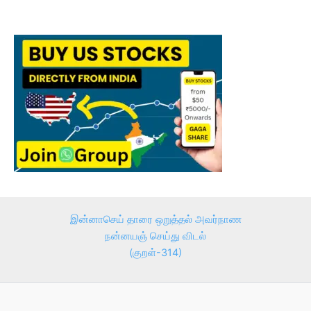
இன்னாசெய் தாரை ஒறுத்தல் அவர்நாண
நன்னயஞ் செய்து விடல்
(குறள்-314)