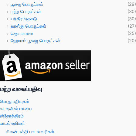
பூஜை பொருட்கள்
(29)
மற்ற பொருட்கள்
(30)
யந்திரம்/தகடு
(30)
வாஸ்து பொருட்கள்
(27)
ஜெப மாலை
(25)
ஹோமம் பூஜை பொருட்கள்
(20)
மற்ற வலைப்பதிவு
பொது பதிவுகள்
கடவுளின் மாயை
ஸ்தோத்திரம்
பாடல் வரிகள்
சிவன் பக்தி பாடல் வரிகள்