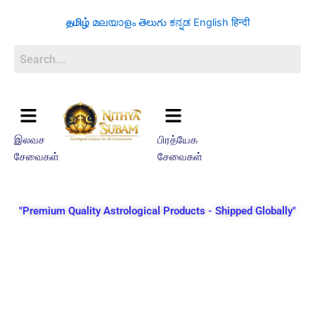
Skip
தமிழ்
മലയാളം
తెలుగు
ಕನ್ನಡ
English
हिन्दी
to
content
இலவச
பிரத்யேக
சேவைகள்
சேவைகள்
"Premium Quality Astrological Products - Shipped Globally"