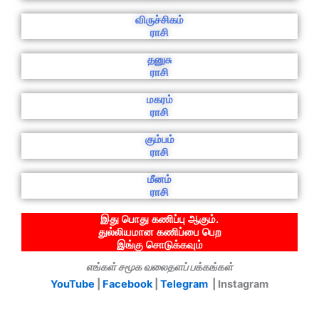
விருச்சிகம்
ராசி
தனுசு
ராசி
மகரம்
ராசி
கும்பம்
ராசி
மீனம்
ராசி
இது பொது கணிப்பு ஆகும்.
துல்லியமான கணிப்பை பெற
இங்கு சொடுக்கவும்
எங்கள் சமூக வலைதளப் பக்கங்கள்
YouTube
|
Facebook
|
Telegram
| Instagram