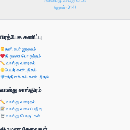
நன்னயஞ் செய்து விடல்
(குறள்-314)
பிரத்யேக கணிப்பு
தனி நபர் ஜாதகம்
திருமண பொருத்தம்
வாஸ்து வரைதல்
பெயர் கண்டறிதல்
ரத்தினக் கல் கண்டறிதல்
வாஸ்து சாஸ்திரம்
வாஸ்து வரைதல்
வாஸ்து வலைப்பதிவு
வாஸ்து பொருட்கள்
திருமண தேவைகள்