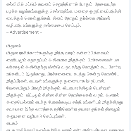
கல்வியில் மட்டும் கவனம் செலுத்தினால் போதும். தேவையற்ற
பழக்க வழக்கங்களுக்கு செல்லாதீங்க. மனதை ஒருநிலைப்படுத்தி
வைத்துக் கொள்ளுங்கள். தினம் தோறும் துர்க்கை அம்மன்
வழிபாடு உங்களுக்கு நன்மையை செய்யும்.
– Advertisement –
மிதுனம்
மிதுன ராசிக்காரர்களுக்கு இந்த வாரம் தன்னம்பிக்கையும்
தைரியமும் சுறுசுறுப்பும் அதிகமாக இருக்கும். பிரச்சனைகள் பல
வந்தாலும் அதிலிருந்து மீண்டு வருவதற்கு கொஞ்சம் கூட சோர்வு
உங்களிடம் இருக்காது. பிரச்சனையை கடந்து சென்று கொண்டே
இருப்பீர்கள். கடவுள் உங்களுக்கு துணையாக இருப்பான்.
வேலையிலும் பிரஷர் இருக்கும். வியாபாரத்திலும் டென்ஷன்
இருக்கும். வீட்டிலும் சின்ன சின்ன தொல்லைகள் வரும். ஆனால்
அதையெல்லாம் கடந்து போகக்கூடிய சக்தி உங்களிடம் இருக்கிறது
சவாலான இந்த வாரத்தை எதிர்கொள்ள தயாராகுங்கள் தினமும்
அனுமனை வழிபாடு செய்யுங்கள்.
கடகம்
கடக ராசிக்காரர்களுக்கு இந்த வாரம் ஒரே அதிரபுதியான வாரமாக