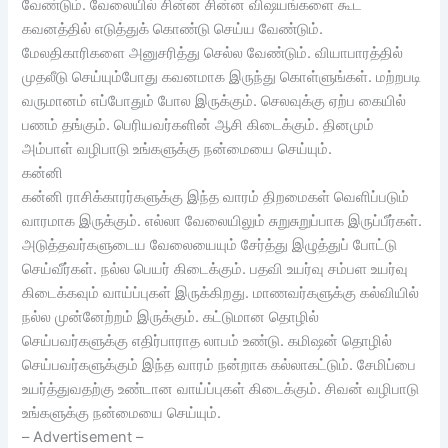
வேண்டும். வேலையில் சின்ன சின்ன விஷயங்களை கூட
கவனத்தில் எடுத்துக் கொண்டு செய்ய வேண்டும்.
மேலதிகாரிகளை அனுசரித்து செல்ல வேண்டும். வியாபாரத்தில்
முதலீடு செய்யும்போது கவனமாக இருந்து கொள்ளுங்கள். மற்றபடி
வருமானம் எப்போதும் போல இருக்கும். செலவுக்கு ஏற்ப கையில்
பணம் தங்கும். பெரியவர்களின் ஆசி கிடைக்கும். தினமும்
அம்பாள் வழிபாடு உங்களுக்கு நன்மையை செய்யும்.
கன்னி
கன்னி ராசிக்காரர்களுக்கு இந்த வாரம் திறமைகள் வெளிப்படும்
வாரமாக இருக்கும். எல்லா வேலையிலும் சுறுசுறுப்பாக இருப்பீர்கள்.
அடுத்தவர்களுடைய வேலையையும் சேர்த்து இழுத்துப் போட்டு
செய்வீர்கள். நல்ல பெயர் கிடைக்கும். பதவி உயர்வு சம்பள உயர்வு
கிடைக்கவும் வாய்ப்புகள் இருக்கிறது. மாணவர்களுக்கு கல்வியில்
நல்ல முன்னேற்றம் இருக்கும். கட்டுமான தொழில்
செய்பவர்களுக்கு எதிர்பாராத லாபம் உண்டு. கமிஷன் தொழில்
செய்பவர்களுக்கும் இந்த வாரம் நன்றாக கல்லாகட்டும். சேமிப்பை
உயர்த்துவதற்கு உண்டான வாய்ப்புகள் கிடைக்கும். சிவன் வழிபாடு
உங்களுக்கு நன்மையை செய்யும்.
– Advertisement –