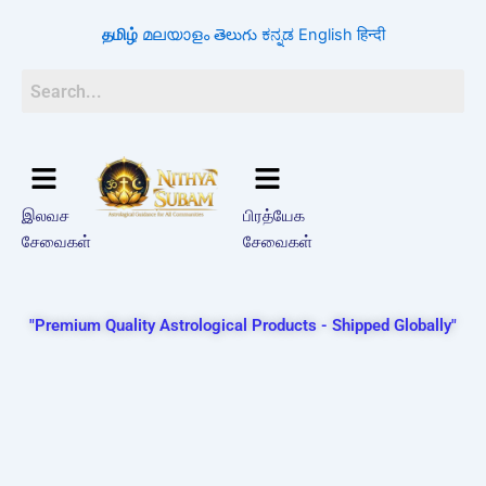
Skip
தமிழ்
മലയാളം
తెలుగు
ಕನ್ನಡ
English
हिन्दी
to
content
இலவச
பிரத்யேக
சேவைகள்
சேவைகள்
"Premium Quality Astrological Products - Shipped Globally"