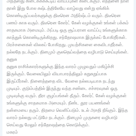
அந்தஸ்து கிடைக்கக்கூடிய வாய்ப்புகள் கிடைக்கும். எத்தனை நாள்
தான் இது போல கஷ்டத்திலேயே வாழ்வது என்று ஏங்கிக்
கொண்டிருப்பவர்களுக்கு திடீரென அதிர்ஷ்டம் வரும். திடீரென
பணம் காசு வரும். திடீரென கோர்ட் கேஸ் வழக்குகள் உங்கள் பக்கம்
சாதகமாக அமையும். அப்படி ஒரு சூப்பரான வாய்ப்பு உங்களுக்காக
காத்துக் கொண்டிருக்கிறது. சந்தோஷமாக இருக்கப் போகிறீர்கள்.
பிரச்சனைகள் விலகப் போகிறது. முயற்சிகளை கைவிடாதீர்கள்.
நல்லதே நடக்கும். தினமும் குலதெய்வத்தை வழிபாடு செய்யுங்கள்.
தனுசு
தனுசு ராசிக்காரர்களுக்கு இந்த வாரம் முழுவதும் மகிழ்ச்சி
இருக்கும். வேலையிலும் வியாபாரத்திலும் சுறுசுறுப்பாக
இருப்பீர்கள். நினைத்ததை விட வேலை நல்லபடியாக நடந்து
முடியும். குடும்பத்தில் இருந்து வந்த சண்டை சச்சரவுகள் ஒரு
முடிவுக்கு வரும். தீரா குழப்பங்கள் தீரும். கோர்ட் கேஸ் வழக்குகள்
உங்களுக்கு சாதகமாக அமையும். நீண்ட தூர பயணங்கள்
நன்மையை தரும். திறமை வெளிப்படும். உடல் அசதி நீங்கும். இந்த
வாரம் நல்லது மட்டுமே நடக்கும். தினமும் முருகரை வழிபாடு
செய்வது மேலும் சந்தோஷத்தை கொடுக்கும்.
மகரம்