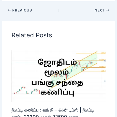
PREVIOUS
NEXT
Related Posts
நிஃப்டி கணிப்பு : வங்கி – ஆன் டிப்ஸ் | நிஃப்டி
வரம்பு 22300 முதல் 22500 வரை