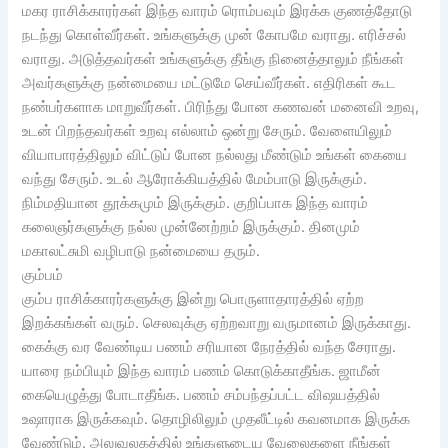
மகர ராசிக்காரர்கள் இந்த வாரம் ரொம்பவும் இரக்க குணத்தோடு
நடந்து கொள்வீர்கள். உங்களுக்கு முன் கோபமே வராது. எரிச்சல்
வராது. அடுத்தவர்கள் உங்களுக்கு தீங்கு நினைத்தாலும் நீங்கள்
அவர்களுக்கு நன்மையை மட்டுமே செய்வீர்கள். எதிரிகள் கூட
நண்பர்களாக மாறுவீர்கள். பிரிந்து போன கணவன் மனைவி உறவு,
உடன் பிறந்தவர்கள் உறவு எல்லாம் ஒன்று சேரும். வேளையிலும்
வியாபாரத்திலும் விட்டுப் போன நல்லது மீண்டும் உங்கள் கையை
வந்து சேரும். உடல் ஆரோக்கியத்தில் மேம்பாடு இருக்கும்.
நிம்மதியான தூக்கமும் இருக்கும். குறிப்பாக இந்த வாரம்
கலைஞர்களுக்கு நல்ல முன்னேற்றம் இருக்கும். தினமும்
மகாலட்சுமி வழிபாடு நன்மையை தரும்.
கும்பம்
கும்ப ராசிக்காரர்களுக்கு இன்று பொருளாதாரத்தில் ஏற்ற
இறக்கங்கள் வரும். செலவுக்கு ஏற்றவாறு வருமானம் இருக்காது.
கைக்கு வர வேண்டிய பணம் சரியான நேரத்தில் வந்த சேராது.
யாரை நம்பியும் இந்த வாரம் பணம் கொடுக்காதீங்க. ஜாமீன்
கையெழுத்து போடாதீங்க. பணம் சம்பந்தப்பட்ட விஷயத்தில்
உஷாராக இருக்கவும். தொழிலிலும் முதலீட்டில் கவனமாக இருக்க
வேண்டும். அலுவலகத்தில் உங்களுடைய வேலைகளை நீங்கள்