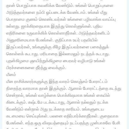
தான் பொறுப்பாக கவனிக்க வேண்டும். உங்கள் பொறுப்புகளை
அடுத்தவர்களை நம்பி ஒப்படைக்க வேண்டாம். உங்கள் மீது
பொறாமை குணம் கொண்டவர்கள் உங்களை பழிவாங்க வாய்ப்பு
உள்ளது. ஜாக்கிரதையாக இருந்து கொள்ளுங்கள். புதிய
எதிரிகளை உருவாக்கிக் கொள்ளாதீர்கள். அடுத்தவர்களிடம்
அனுசரிமையாக பேசுங்கள். குறிப்பாக உயர் பதவியில்
இருப்பவர்கள், உங்களுக்கு கீழே இருப்பவர்களை பகைத்துக்
கொள்ளக் கூடாது. மரியாதை இல்லாமலும் நடத்தக் கூடாது.
புதன்கிழமை ஞாயிற்றுக்கிழமை பைரவர் வழிபாடு உங்கள்
பிரச்சனைகளை தீர்த்து வைக்கும்.
மீனம்
மீன ராசிக்காரர்களுக்கு இந்த வாரம் கொஞ்சம் போராட்டம்
நிறைந்த வாரமாக தான் இருக்கும். ஆனால் போராட்டத்தை கடந்து
சென்றால், உங்கள் வாழ்க்கை பொக்கிஷமாக உங்கள் கையில்
கிடைக்கும். கஷ்டமே படக்கூடாது, ஆனால் நல்லதும் நடக்க
வேண்டும் என்றால் அது நடக்காத காரியம். உங்களுடைய
கடமையை செய்யுங்கள். பலனை எதிர்பார்க்காதீர்கள். குறைவாக
பேசுங்கள். எந்த ஒரு விஷயத்தையும் நடப்பதற்கு முன்பாகவே பேசி