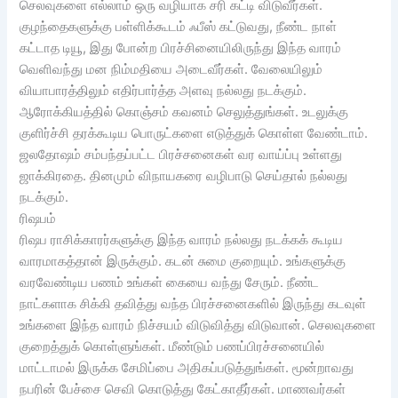
செலவுகளை எல்லாம் ஒரு வழியாக சரி கட்டி விடுவீர்கள்.
குழந்தைகளுக்கு பள்ளிக்கூடம் ஃபீஸ் கட்டுவது, நீண்ட நாள்
கட்டாத டியூ, இது போன்ற பிரச்சினையிலிருந்து இந்த வாரம்
வெளிவந்து மன நிம்மதியை அடைவீர்கள். வேலையிலும்
வியாபாரத்திலும் எதிர்பார்த்த அளவு நல்லது நடக்கும்.
ஆரோக்கியத்தில் கொஞ்சம் கவனம் செலுத்துங்கள். உடலுக்கு
குளிர்ச்சி தரக்கூடிய பொருட்களை எடுத்துக் கொள்ள வேண்டாம்.
ஜலதோஷம் சம்பந்தப்பட்ட பிரச்சனைகள் வர வாய்ப்பு உள்ளது
ஜாக்கிரதை. தினமும் விநாயகரை வழிபாடு செய்தால் நல்லது
நடக்கும்.
ரிஷபம்
ரிஷப ராசிக்காரர்களுக்கு இந்த வாரம் நல்லது நடக்கக் கூடிய
வாரமாகத்தான் இருக்கும். கடன் சுமை குறையும். உங்களுக்கு
வரவேண்டிய பணம் உங்கள் கையை வந்து சேரும். நீண்ட
நாட்களாக சிக்கி தவித்து வந்த பிரச்சனைகளில் இருந்து கடவுள்
உங்களை இந்த வாரம் நிச்சயம் விடுவித்து விடுவான். செலவுகளை
குறைத்துக் கொள்ளுங்கள். மீண்டும் பணப்பிரச்சனையில்
மாட்டாமல் இருக்க சேமிப்பை அதிகப்படுத்துங்கள். மூன்றாவது
நபரின் பேச்சை செவி கொடுத்து கேட்காதீர்கள். மாணவர்கள்