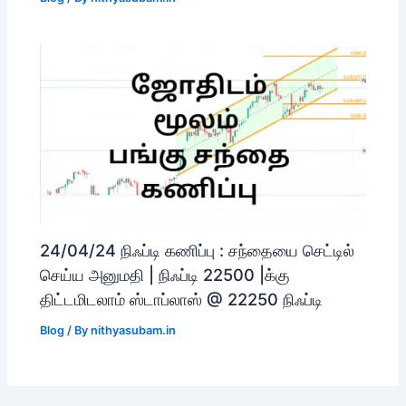
24/04/24 நிஃப்டி கணிப்பு : சந்தையை செட்டில்
செய்ய அனுமதி | நிஃப்டி 22500 |க்கு
திட்டமிடலாம் ஸ்டாப்லாஸ் @ 22250 நிஃப்டி
Blog
/ By
nithyasubam.in