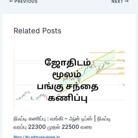
PREVIOUS
NEXT
Related Posts
நிஃப்டி கணிப்பு : வங்கி – ஆன் டிப்ஸ் | நிஃப்டி
வரம்பு 22300 முதல் 22500 வரை
Blog
/ By
nithyasubam.in