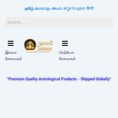
Skip
தமிழ்
മലയാളം
తెలుగు
ಕನ್ನಡ
English
हिन्दी
to
content
இலவச
பிரத்யேக
சேவைகள்
சேவைகள்
"Premium Quality Astrological Products - Shipped Globally"