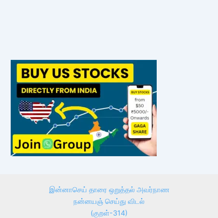
இன்னாசெய் தாரை ஒறுத்தல் அவர்நாண
நன்னயஞ் செய்து விடல்
(குறள்-314)