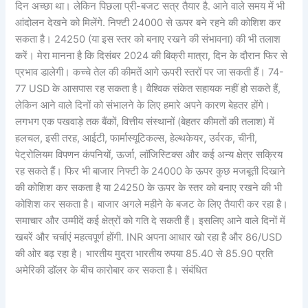
दिन अच्छा था। लेकिन पिछला प्री-बजट सत्र तैयार है. आने वाले समय में भी
आंदोलन देखने को मिलेंगे. निफ्टी 24000 से ऊपर बने रहने की कोशिश कर
सकता है। 24250 (या इस स्तर को बनाए रखने की संभावना) की भी तलाश
करें। मेरा मानना ​​है कि दिसंबर 2024 की बिक्री मात्रा, दिन के दौरान फिर से
प्रभाव डालेगी। कच्चे तेल की कीमतें आगे ऊपरी स्तरों पर जा सकती हैं। 74-
77 USD के आसपास रह सकता है। वैश्विक संकेत सहायक नहीं हो सकते हैं,
लेकिन आने वाले दिनों को संभालने के लिए हमारे अपने कारण बेहतर होंगे।
लगभग एक पखवाड़े तक बैंकों, वित्तीय संस्थानों (बेहतर कीमतों की तलाश) में
हलचल, इसी तरह, आईटी, फार्मास्यूटिकल्स, हेल्थकेयर, उर्वरक, चीनी,
पेट्रोलियम विपणन कंपनियों, ऊर्जा, लॉजिस्टिक्स और कई अन्य क्षेत्र सक्रिय
रह सकते हैं। फिर भी बाजार निफ्टी के 24000 के ऊपर कुछ मजबूती दिखाने
की कोशिश कर सकता है या 24250 के ऊपर के स्तर को बनाए रखने की भी
कोशिश कर सकता है। बाजार अगले महीने के बजट के लिए तैयारी कर रहा है।
समाचार और उम्मीदें कई क्षेत्रों को गति दे सकती हैं। इसलिए आने वाले दिनों में
खबरें और चर्चाएं महत्वपूर्ण होंगी. INR अपना आधार खो रहा है और 86/USD
की ओर बढ़ रहा है। भारतीय मुद्रा भारतीय रुपया 85.40 से 85.90 प्रति
अमेरिकी डॉलर के बीच कारोबार कर सकता है। संबंधित