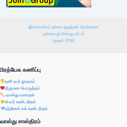
இன்னாசெய் தாரை ஒறுத்தல் அவர்நாண
நன்னயஞ் செய்து விடல்
(குறள்-314)
பிரத்யேக கணிப்பு
தனி நபர் ஜாதகம்
திருமண பொருத்தம்
வாஸ்து வரைதல்
பெயர் கண்டறிதல்
ரத்தினக் கல் கண்டறிதல்
வாஸ்து சாஸ்திரம்