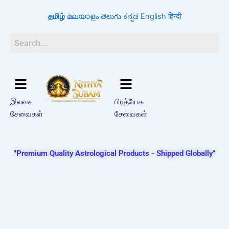
Skip
தமிழ்
മലയാളം
తెలుగు
ಕನ್ನಡ
English
हिन्दी
to
content
இலவச
பிரத்யேக
சேவைகள்
சேவைகள்
"Premium Quality Astrological Products - Shipped Globally"