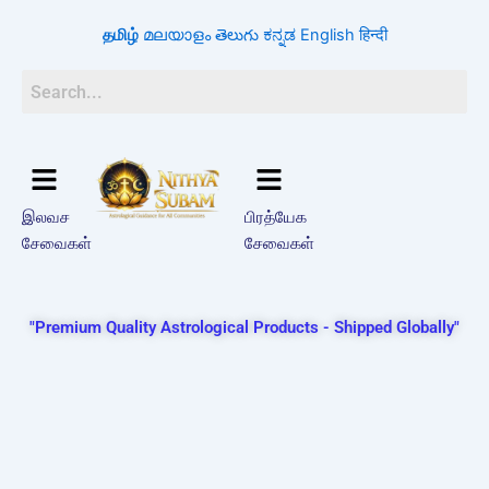
Skip
தமிழ்
മലയാളം
తెలుగు
ಕನ್ನಡ
English
हिन्दी
to
content
இலவச
பிரத்யேக
சேவைகள்
சேவைகள்
"Premium Quality Astrological Products - Shipped Globally"