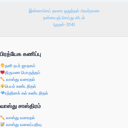
இன்னாசெய் தாரை ஒறுத்தல் அவர்நாண
நன்னயஞ் செய்து விடல்
(குறள்-314)
பிரத்யேக கணிப்பு
தனி நபர் ஜாதகம்
திருமண பொருத்தம்
வாஸ்து வரைதல்
பெயர் கண்டறிதல்
ரத்தினக் கல் கண்டறிதல்
வாஸ்து சாஸ்திரம்
வாஸ்து வரைதல்
வாஸ்து வலைப்பதிவு