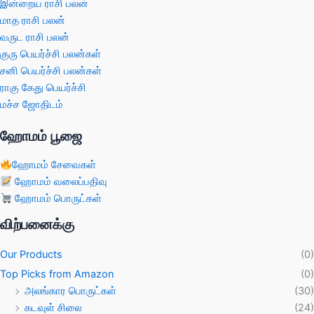
இன்றைய ராசி பலன்
மாத ராசி பலன்
வருட ராசி பலன்
குரு பெயர்ச்சி பலன்கள்
சனி பெயர்ச்சி பலன்கள்
ராகு கேது பெயர்ச்சி
மச்ச ஜோதிடம்
ஹோமம் பூஜை
ஹோமம் சேவைகள்
ஹோமம் வலைப்பதிவு
ஹோமம் பொருட்கள்
விற்பனைக்கு
Our Products
(0)
Top Picks from Amazon
(0)
அலங்கார பொருட்கள்
(30)
கடவுள் சிலை
(24)