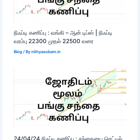
நிஃப்டி கணிப்பு : வங்கி – ஆன் டிப்ஸ் | நிஃப்டி
வரம்பு 22300 முதல் 22500 வரை
Blog
/ By
nithyasubam.in
24/04/24 நிஃப்டி கணிப்பு : சந்தையை செட்டில்