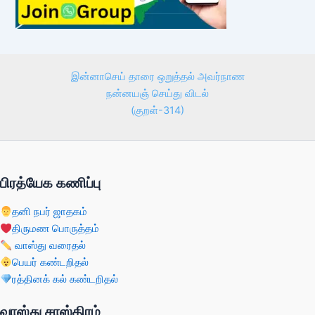
இன்னாசெய் தாரை ஒறுத்தல் அவர்நாண
நன்னயஞ் செய்து விடல்
(குறள்-314)
பிரத்யேக கணிப்பு
தனி நபர் ஜாதகம்
திருமண பொருத்தம்
வாஸ்து வரைதல்
பெயர் கண்டறிதல்
ரத்தினக் கல் கண்டறிதல்
வாஸ்து சாஸ்திரம்