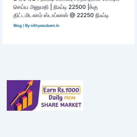
செய்ய அனுமதி | நிஃப்டி 22500 |க்கு
திட்டமிடலாம் ஸ்டாப்லாஸ் @ 22250 நிஃப்டி
Blog
/ By
nithyasubam.in