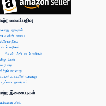
மற்ற வலைப்பதிவு
பொது பதிவுகள்
கடவுளின் மாயை
ஸ்தோத்திரம்
பாடல் வரிகள்
சிவன் பக்தி பாடல் வரிகள்
விழாக்கள்
வழிபாடு
சித்தர் வரலாறு
நாயன்மார்களின் வரலாறு
பழங்கால நாகரிகம்
மற்ற இணைப்புகள்
எங்களை பற்றி