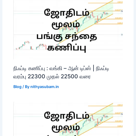
நிஃப்டி கணிப்பு : வங்கி – ஆன் டிப்ஸ் | நிஃப்டி
வரம்பு 22300 முதல் 22500 வரை
Blog
/ By
nithyasubam.in