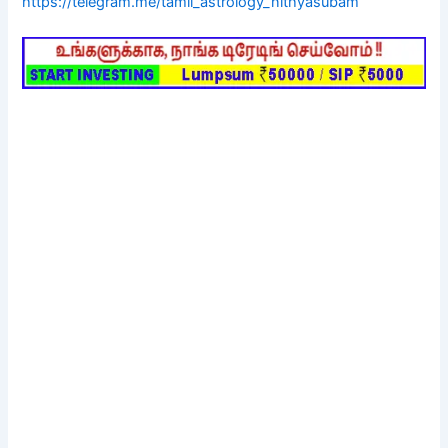
https://telegram.me/tamil_astrology_nithyasubam