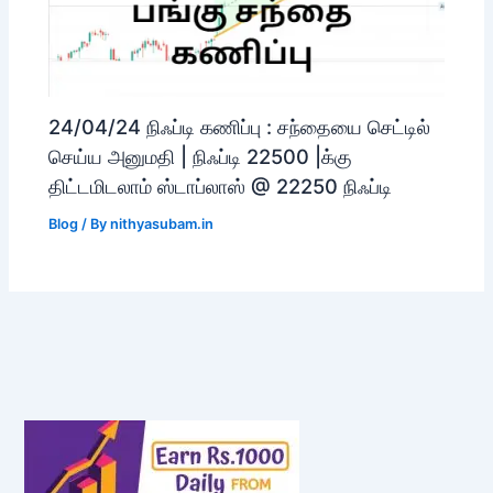
24/04/24 நிஃப்டி கணிப்பு : சந்தையை செட்டில்
செய்ய அனுமதி | நிஃப்டி 22500 |க்கு
திட்டமிடலாம் ஸ்டாப்லாஸ் @ 22250 நிஃப்டி
Blog
/ By
nithyasubam.in