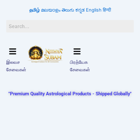
Skip
தமிழ்
മലയാളം
తెలుగు
ಕನ್ನಡ
English
हिन्दी
to
content
இலவச
பிரத்யேக
சேவைகள்
சேவைகள்
"Premium Quality Astrological Products - Shipped Globally"