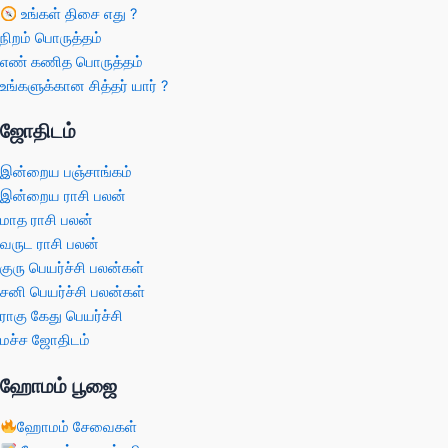
உங்கள் திசை எது ?
நிறம் பொருத்தம்
எண் கணித பொருத்தம்
உங்களுக்கான சித்தர் யார் ?
ஜோதிடம்
இன்றைய பஞ்சாங்கம்
இன்றைய ராசி பலன்
மாத ராசி பலன்
வருட ராசி பலன்
குரு பெயர்ச்சி பலன்கள்
சனி பெயர்ச்சி பலன்கள்
ராகு கேது பெயர்ச்சி
மச்ச ஜோதிடம்
ஹோமம் பூஜை
ஹோமம் சேவைகள்