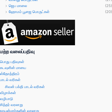
ஜெப மாலை
(25)
ஹோமம் பூஜை பொருட்கள்
(20)
மற்ற வலைப்பதிவு
பொது பதிவுகள்
கடவுளின் மாயை
ஸ்தோத்திரம்
பாடல் வரிகள்
சிவன் பக்தி பாடல் வரிகள்
விழாக்கள்
வழிபாடு
சித்தர் வரலாறு
நாயன்மார்களின் வரலாறு