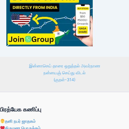
இன்னாசெய் தாரை ஒறுத்தல் அவர்நாண
நன்னயஞ் செய்து விடல்
(குறள்-314)
பிரத்யேக கணிப்பு
தனி நபர் ஜாதகம்
திருமண பொருத்தம்