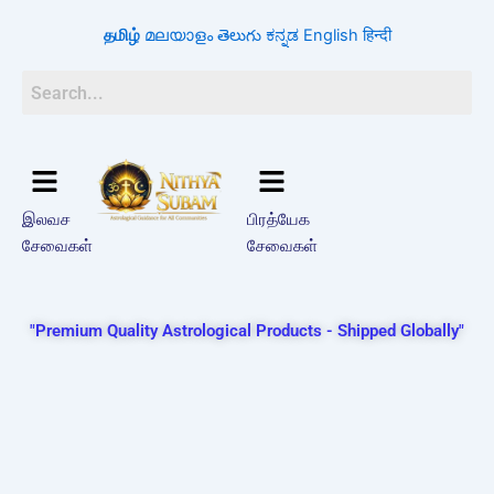
Skip
தமிழ்
മലയാളം
తెలుగు
ಕನ್ನಡ
English
हिन्दी
to
content
இலவச
பிரத்யேக
சேவைகள்
சேவைகள்
"Premium Quality Astrological Products - Shipped Globally"