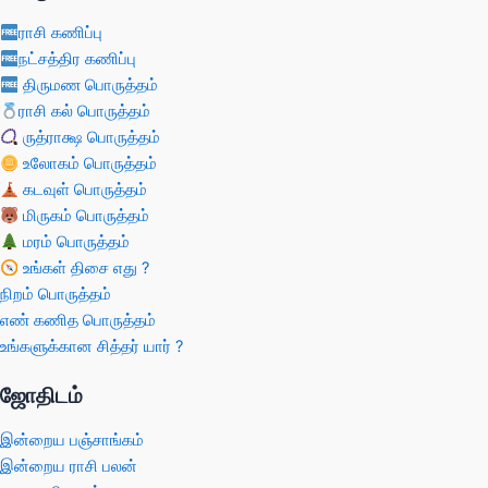
ராசி கணிப்பு
நட்சத்திர கணிப்பு
திருமண பொருத்தம்
ராசி கல் பொருத்தம்
ருத்ராக்ஷ பொருத்தம்
உலோகம் பொருத்தம்
கடவுள் பொருத்தம்
மிருகம் பொருத்தம்
மரம் பொருத்தம்
உங்கள் திசை எது ?
நிறம் பொருத்தம்
எண் கணித பொருத்தம்
உங்களுக்கான சித்தர் யார் ?
ஜோதிடம்
இன்றைய பஞ்சாங்கம்
இன்றைய ராசி பலன்