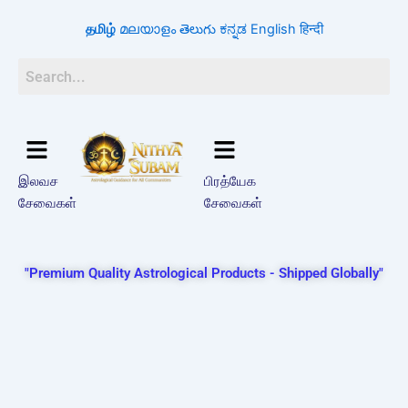
Skip
தமிழ்
മലയാളം
తెలుగు
ಕನ್ನಡ
English
हिन्दी
to
content
இலவச
பிரத்யேக
சேவைகள்
சேவைகள்
"Premium Quality Astrological Products - Shipped Globally"