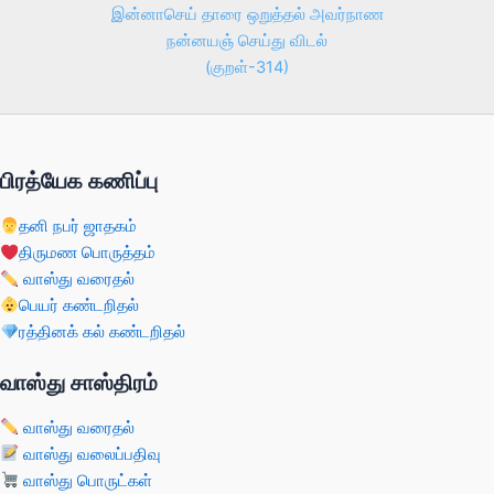
இன்னாசெய் தாரை ஒறுத்தல் அவர்நாண
நன்னயஞ் செய்து விடல்
(குறள்-314)
பிரத்யேக கணிப்பு
தனி நபர் ஜாதகம்
திருமண பொருத்தம்
வாஸ்து வரைதல்
பெயர் கண்டறிதல்
ரத்தினக் கல் கண்டறிதல்
வாஸ்து சாஸ்திரம்
வாஸ்து வரைதல்
வாஸ்து வலைப்பதிவு
வாஸ்து பொருட்கள்