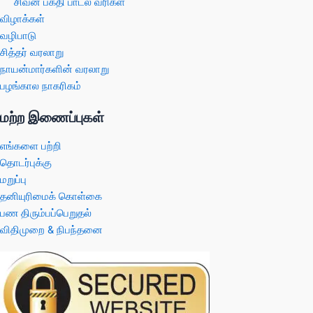
சிவன் பக்தி பாடல் வரிகள்
விழாக்கள்
வழிபாடு
சித்தர் வரலாறு
நாயன்மார்களின் வரலாறு
பழங்கால நாகரிகம்
மற்ற இணைப்புகள்
எங்களை பற்றி
தொடர்புக்கு
மறுப்பு
தனியுரிமைக் கொள்கை
பண திரும்பப்பெறுதல்
விதிமுறை & நிபந்தனை