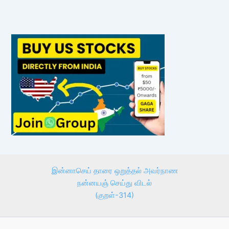
இன்னாசெய் தாரை ஒறுத்தல் அவர்நாண
நன்னயஞ் செய்து விடல்
(குறள்-314)