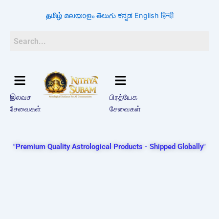
Search
Skip
for:
தமிழ்
മലയാളം
తెలుగు
ಕನ್ನಡ
English
हिन्दी
to
content
இலவச
பிரத்யேக
சேவைகள்
சேவைகள்
"Premium Quality Astrological Products - Shipped Globally"