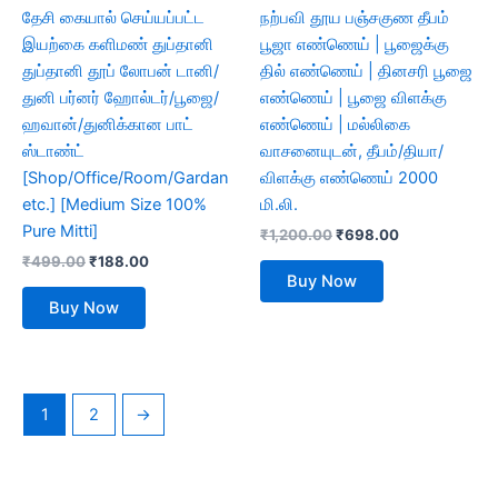
தேசி கையால் செய்யப்பட்ட
நற்பவி தூய பஞ்சகுண தீபம்
இயற்கை களிமண் துப்தானி
பூஜா எண்ணெய் | பூஜைக்கு
துப்தானி தூப் லோபன் டானி/
தில் எண்ணெய் | தினசரி பூஜை
துனி பர்னர் ஹோல்டர்/பூஜை/
எண்ணெய் | பூஜை விளக்கு
ஹவான்/துனிக்கான பாட்
எண்ணெய் | மல்லிகை
ஸ்டாண்ட்
வாசனையுடன், தீபம்/தியா/
[Shop/Office/Room/Gardan
விளக்கு எண்ணெய் 2000
etc.] [Medium Size 100%
மி.லி.
Pure Mitti]
₹
1,200.00
₹
698.00
₹
499.00
₹
188.00
Buy Now
Buy Now
1
2
→