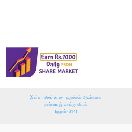
இன்னாசெய் தாரை ஒறுத்தல் அவர்நாண
நன்னயஞ் செய்து விடல்
(குறள்-314)