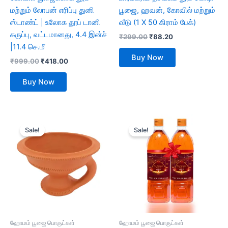
மற்றும் லோபன் எரிப்பு துனி
பூஜை, ஹவன், கோவில் மற்றும்
ஸ்டாண்ட் | உலோக தூப் டானி
வீடு (1 X 50 கிராம் பேக்)
கருப்பு, வட்டமானது, 4.4 இன்ச்
₹
299.00
₹
88.20
|11.4 செ.மீ
Buy Now
₹
999.00
₹
418.00
Buy Now
Original
Current
Original
Current
price
price
price
price
Sale!
Sale!
was:
is:
was:
is:
₹499.00.
₹188.00.
₹1,200.00.
₹698.00.
ஹோமம் பூஜை பொருட்கள்
ஹோமம் பூஜை பொருட்கள்