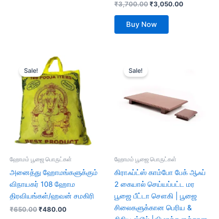
₹
3,700.00
₹
3,050.00
Buy Now
Original
Current
Original
Current
price
price
price
price
Sale!
Sale!
was:
is:
was:
is:
₹650.00.
₹480.00.
₹1,189.00.
₹949.00.
ஹோமம் பூஜை பொருட்கள்
ஹோமம் பூஜை பொருட்கள்
அனைத்து ஹோமங்களுக்கும்
கிராஃப்ட்ஸ் காம்போ பேக் ஆஃப்
விநாயகர் 108 ஹோம
2 கையால் செய்யப்பட்ட மர
திரவியங்கள்/ஹவன் சமகிரி
பூஜை பீட்டா சௌகி | பூஜை
சிலைகளுக்கான பெரிய &
₹
650.00
₹
480.00