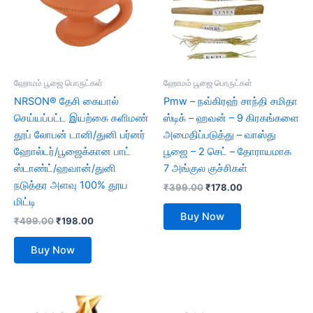
ஹோமம் பூஜை பொருட்கள்
ஹோமம் பூஜை பொருட்கள்
NRSON® தேசி கையால்
Pmw – நவ்கிரஹ் சாந்தி சமிதா
செய்யப்பட்ட இயற்கை களிமண்
ஸ்டிக் – ஹவன் – 9 கிரகங்களை
தூப் லோபன் டானி/துனி பர்னர்
அமைதிப்படுத்து – வாஸ்து
ஹோல்டர்/பூஜைக்கான பாட்
பூஜை – 2 செட் – தோராயமாக
ஸ்டாண்ட்/ஹவான்/துனி
7 அங்குல குச்சிகள்
நடுத்தர அளவு 100% தூய
₹
399.00
₹
178.00
மிட்டி
Buy Now
₹
499.00
₹
198.00
Buy Now
Original
Current
Original
Current
price
price
price
price