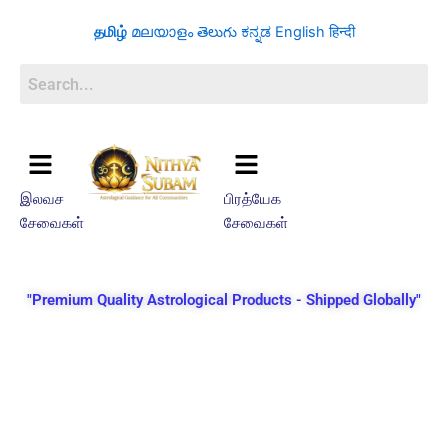
Skip
தமிழ்
മലയാളം
తెలుగు
ಕನ್ನಡ
English
हिन्दी
to
content
இலவச
பிரத்யேக
சேவைகள்
சேவைகள்
"Premium Quality Astrological Products - Shipped Globally"