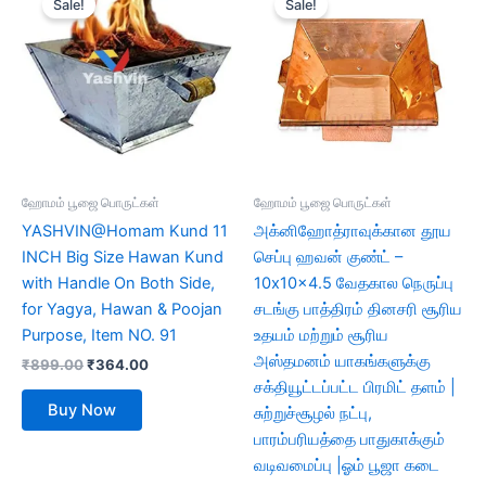
Sale!
Sale!
was:
is:
was:
is:
₹899.00.
₹364.00.
₹3,700.00.
₹3,050.00.
ஹோமம் பூஜை பொருட்கள்
ஹோமம் பூஜை பொருட்கள்
YASHVIN@Homam Kund 11
அக்னிஹோத்ராவுக்கான தூய
INCH Big Size Hawan Kund
செப்பு ஹவன் குண்ட் –
with Handle On Both Side,
10x10x4.5 வேதகால நெருப்பு
for Yagya, Hawan & Poojan
சடங்கு பாத்திரம் தினசரி சூரிய
Purpose, Item NO. 91
உதயம் மற்றும் சூரிய
அஸ்தமனம் யாகங்களுக்கு
₹
899.00
₹
364.00
சக்தியூட்டப்பட்ட பிரமிட் தளம் |
Buy Now
சுற்றுச்சூழல் நட்பு,
பாரம்பரியத்தை பாதுகாக்கும்
வடிவமைப்பு |ஓம் பூஜா கடை