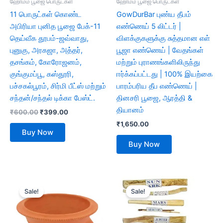
ஹோமம் பூஜை பொருட்கள்
ஹோமம் பூஜை பொருட்கள்
11 பொருட்கள் கொண்ட
GowDurBar புண்ய தீபம்
அபிரியா புனித பூஜை பேக்-11
எண்ணெய் 5 லிட்டர் |
தெய்வீக தூபம்-ஜவ்வாது,
விளக்குகளுக்கு சுத்தமான எள்
புனுகு, அரகஜா, அத்தர்,
பூஜா எண்ணெய் | வேதங்கள்
தசங்கம், கோரோஜனம்,
மற்றும் புராணங்களிலிருந்து
குங்குமப்பூ, கஸ்தூரி,
ஈர்க்கப்பட்டது | 100% இயற்கை
பச்சகல்பூரம், சிர்மி பீட்ஸ் மற்றும்
பாரம்பரிய தீப எண்ணெய் |
சந்தன்/சந்தல் டிக்கா பேஸ்ட்.
தினசரி பூஜை, ஆரத்தி &
தியானம்
₹
600.00
₹
399.00
₹
1,650.00
Buy Now
Buy Now
Original
Current
Original
Current
price
price
price
price
Sale!
Sale!
was:
is:
was:
is:
₹499.00.
₹198.00.
₹399.00.
₹178.00.