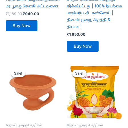
மர பூஜை சௌகி அட்டவணை
ஈர்க்கப்பட்டது | 100% இயற்கை
பாரம்பரிய தீப எண்ணெய் |
₹
1,189.00
₹
949.00
தினசரி பூஜை, ஆரத்தி &
Buy Now
தியானம்
₹
1,650.00
Buy Now
Original
Current
Original
Current
price
price
price
price
Sale!
Sale!
Sale!
Sale!
was:
is:
was:
is:
₹499.00.
₹198.00.
₹750.00.
₹713.00.
ஹோமம் பூஜை பொருட்கள்
ஹோமம் பூஜை பொருட்கள்