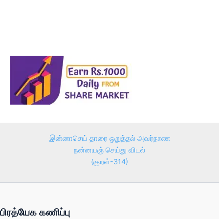
இன்னாசெய் தாரை ஒறுத்தல் அவர்நாண
நன்னயஞ் செய்து விடல்
(குறள்-314)
பிரத்யேக கணிப்பு