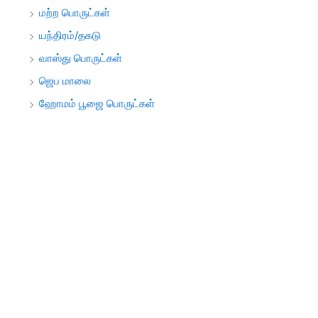
மற்ற பொருட்கள்
யந்திரம்/தகடு
வாஸ்து பொருட்கள்
ஜெப மாலை
ஹோமம் பூஜை பொருட்கள்