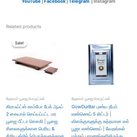
YouTube
|
Facebook
|
Telegram
| Instagram
Related products
Original
Current
price
price
Sale!
Sale!
was:
is:
₹1,189.00.
₹949.00.
ஹோமம் பூஜை பொருட்கள்
ஹோமம் பூஜை பொருட்கள்
கிராஃப்ட்ஸ் காம்போ பேக் ஆஃப்
GowDurBar புண்ய தீபம்
2 கையால் செய்யப்பட்ட மர
எண்ணெய் 5 லிட்டர் |
பூஜை பீட்டா சௌகி | பூஜை
விளக்குகளுக்கு சுத்தமான எள்
சிலைகளுக்கான பெரிய &
பூஜா எண்ணெய் | வேதங்கள்
சிறிய ஸ்டூல் |விழாக்களுக்கான
மற்றும் புராணங்களிலிருந்து