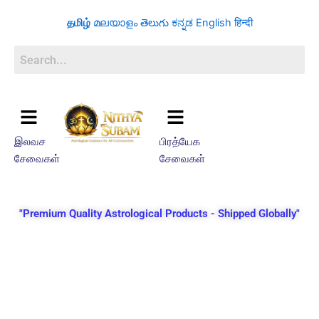
Skip
தமிழ்
മലയാളം
తెలుగు
ಕನ್ನಡ
English
हिन्दी
to
content
இலவச
பிரத்யேக
சேவைகள்
சேவைகள்
"Premium Quality Astrological Products - Shipped Globally"