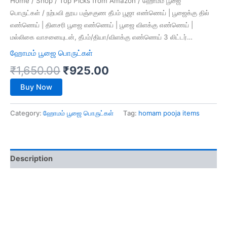
Home
/
Shop
/
Top Picks from Amazon
/
ஹோமம் பூஜை
பொருட்கள்
/ நற்பவி தூய பஞ்சகுண தீபம் பூஜா எண்ணெய் | பூஜைக்கு தில்
எண்ணெய் | தினசரி பூஜை எண்ணெய் | பூஜை விளக்கு எண்ணெய் |
மல்லிகை வாசனையுடன், தீபம்/தியா/விளக்கு எண்ணெய் 3 லிட்டர்…
ஹோமம் பூஜை பொருட்கள்
₹
1,650.00
₹
925.00
Buy Now
Category:
ஹோமம் பூஜை பொருட்கள்
Tag:
homam pooja items
Description