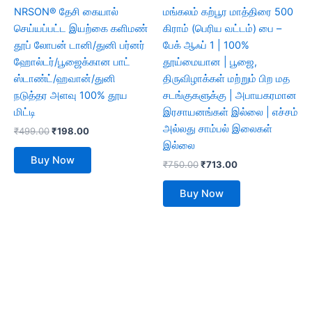
NRSON® தேசி கையால்
மங்கலம் கற்பூர மாத்திரை 500
செய்யப்பட்ட இயற்கை களிமண்
கிராம் (பெரிய வட்டம்) பை –
தூப் லோபன் டானி/துனி பர்னர்
பேக் ஆஃப் 1 | 100%
ஹோல்டர்/பூஜைக்கான பாட்
தூய்மையான | பூஜை,
ஸ்டாண்ட்/ஹவான்/துனி
திருவிழாக்கள் மற்றும் பிற மத
நடுத்தர அளவு 100% தூய
சடங்குகளுக்கு | அபாயகரமான
மிட்டி
இரசாயனங்கள் இல்லை | எச்சம்
அல்லது சாம்பல் இலைகள்
₹
499.00
₹
198.00
இல்லை
Buy Now
₹
750.00
₹
713.00
Buy Now