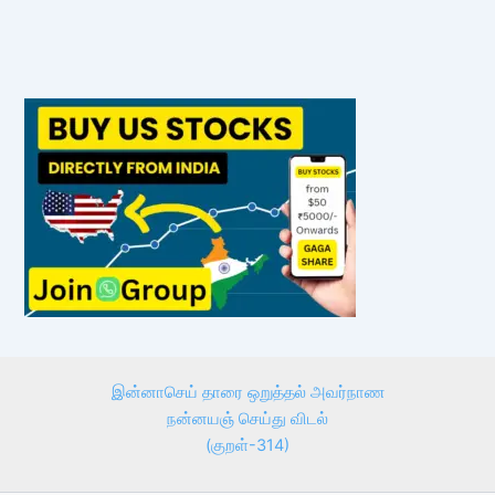
இன்னாசெய் தாரை ஒறுத்தல் அவர்நாண
நன்னயஞ் செய்து விடல்
(குறள்-314)