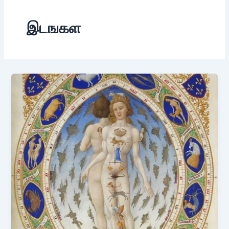
இடஙகள