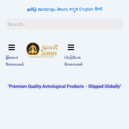
Skip
தமிழ்
മലയാളം
తెలుగు
ಕನ್ನಡ
English
हिन्दी
to
content
இலவச
பிரத்யேக
சேவைகள்
சேவைகள்
"Premium Quality Astrological Products - Shipped Globally"