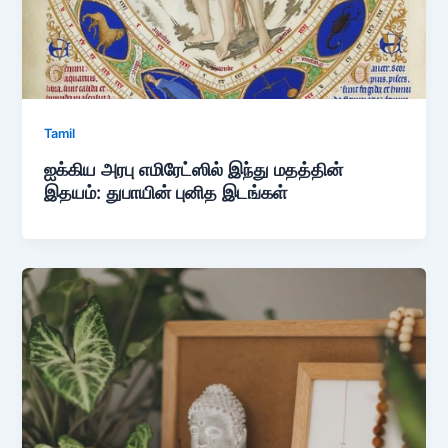
Tamil
ஐக்கிய அரபு எமிரேட்ஸில் இந்து மதத்தின்
இதயம்: துபாயின் புனித இடங்கள்