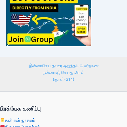
இன்னாசெய் தாரை ஒறுத்தல் அவர்நாண
நன்னயஞ் செய்து விடல்
(குறள்-314)
பிரத்யேக கணிப்பு
தனி நபர் ஜாதகம்
திருமண பொருத்தம்