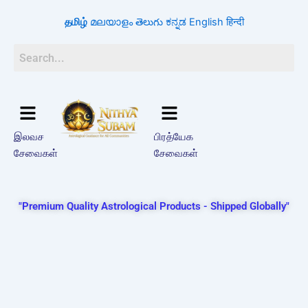
Skip
தமிழ்
മലയാളം
తెలుగు
ಕನ್ನಡ
English
हिन्दी
to
content
இலவச
பிரத்யேக
சேவைகள்
சேவைகள்
"Premium Quality Astrological Products - Shipped Globally"