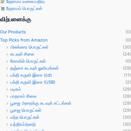
ஹோமம் வலைப்பதிவு
ஹோமம் பொருட்கள்
விற்பனைக்கு
Our Products
(0)
Top Picks from Amazon
(0)
அலங்கார பொருட்கள்
(30)
கடவுள் சிலை
(24)
கோவில் பொருட்கள்
(0)
தஞ்சை கடவுள் ஓவியங்கள்
(29)
பக்தி கருவி இசை (cd)
(11)
பக்தி கருவி இசை (USB)
(2)
படிகம்
(29)
பாதரசம் சிலை
(28)
பூஜை அறைக்கு கடவுள் சட்டங்கள்
(29)
பூஜை பொருட்கள்
(29)
மற்ற பொருட்கள்
(30)
யந்திரம்/தகடு
(30)