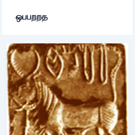
ஒபபறறத