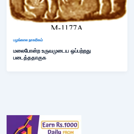
பழங்கால நாகரிகம்
மலைபோன்ற உருவமுடைய ஒப்பற்றது
படைத்ததாகுக