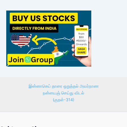
இன்னாசெய் தாரை ஒறுத்தல் அவர்நாண
நன்னயஞ் செய்து விடல்
(குறள்-314)