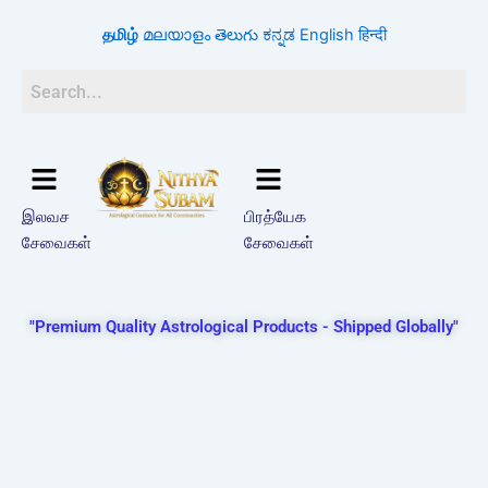
Search
Skip
for:
தமிழ்
മലയാളം
తెలుగు
ಕನ್ನಡ
English
हिन्दी
to
content
இலவச
பிரத்யேக
சேவைகள்
சேவைகள்
"Premium Quality Astrological Products - Shipped Globally"