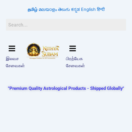
Skip
தமிழ்
മലയാളം
తెలుగు
ಕನ್ನಡ
English
हिन्दी
to
content
இலவச
பிரத்யேக
சேவைகள்
சேவைகள்
"Premium Quality Astrological Products - Shipped Globally"