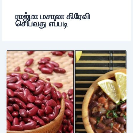
ராஜ்மா மசாலா கிரேவி
செய்வது எப்படி