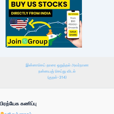
இன்னாசெய் தாரை ஒறுத்தல் அவர்நாண
நன்னயஞ் செய்து விடல்
(குறள்-314)
பிரத்யேக கணிப்பு
தனி நபர் ஜாதகம்