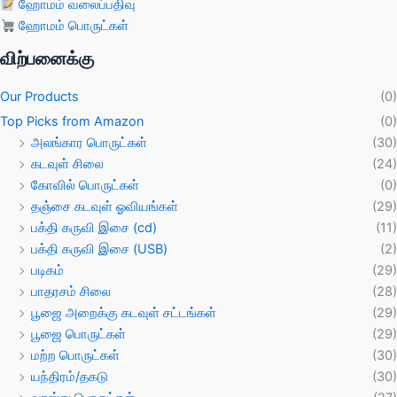
ஹோமம் வலைப்பதிவு
ஹோமம் பொருட்கள்
விற்பனைக்கு
Our Products
(0)
Top Picks from Amazon
(0)
அலங்கார பொருட்கள்
(30)
கடவுள் சிலை
(24)
கோவில் பொருட்கள்
(0)
தஞ்சை கடவுள் ஓவியங்கள்
(29)
பக்தி கருவி இசை (cd)
(11)
பக்தி கருவி இசை (USB)
(2)
படிகம்
(29)
பாதரசம் சிலை
(28)
பூஜை அறைக்கு கடவுள் சட்டங்கள்
(29)
பூஜை பொருட்கள்
(29)
மற்ற பொருட்கள்
(30)
யந்திரம்/தகடு
(30)