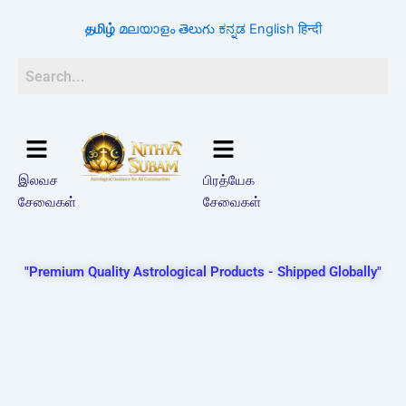
Skip
தமிழ்
മലയാളം
తెలుగు
ಕನ್ನಡ
English
हिन्दी
to
content
இலவச
பிரத்யேக
சேவைகள்
சேவைகள்
"Premium Quality Astrological Products - Shipped Globally"