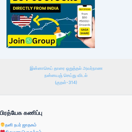
இன்னாசெய் தாரை ஒறுத்தல் அவர்நாண
நன்னயஞ் செய்து விடல்
(குறள்-314)
பிரத்யேக கணிப்பு
தனி நபர் ஜாதகம்
திருமண பொருத்தம்