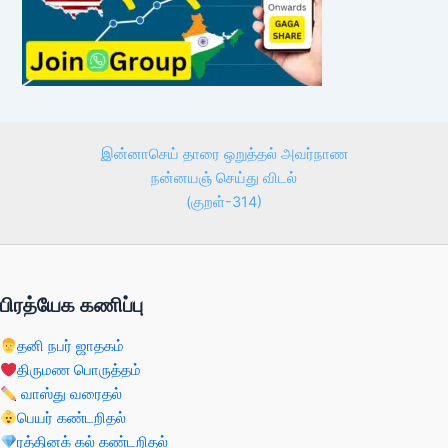
இன்னாசெய் தாரை ஒறுத்தல் அவர்நாண
நன்னயஞ் செய்து விடல்
(குறள்-314)
பிரத்யேக கணிப்பு
தனி நபர் ஜாதகம்
திருமண பொருத்தம்
வாஸ்து வரைதல்
பெயர் கண்டறிதல்
ரத்தினக் கல் கண்டறிதல்