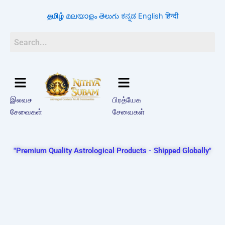
Skip
தமிழ்
മലയാളം
తెలుగు
ಕನ್ನಡ
English
हिन्दी
to
content
இலவச
பிரத்யேக
சேவைகள்
சேவைகள்
"Premium Quality Astrological Products - Shipped Globally"