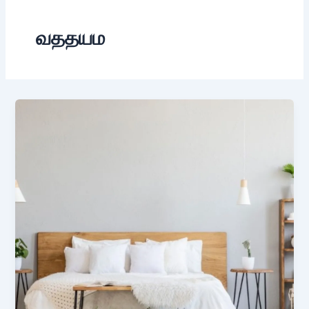
வததயம