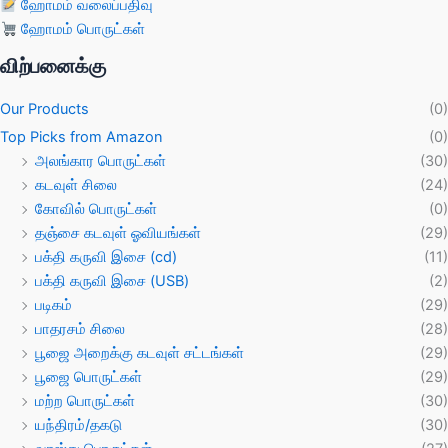
ஹோமம் வலைப்பதிவு
ஹோமம் பொருட்கள்
விற்பனைக்கு
Our Products
(0)
Top Picks from Amazon
(0)
அலங்கார பொருட்கள்
(30)
கடவுள் சிலை
(24)
கோவில் பொருட்கள்
(0)
தஞ்சை கடவுள் ஓவியங்கள்
(29)
பக்தி கருவி இசை (cd)
(11)
பக்தி கருவி இசை (USB)
(2)
படிகம்
(29)
பாதரசம் சிலை
(28)
பூஜை அறைக்கு கடவுள் சட்டங்கள்
(29)
பூஜை பொருட்கள்
(29)
மற்ற பொருட்கள்
(30)
யந்திரம்/தகடு
(30)