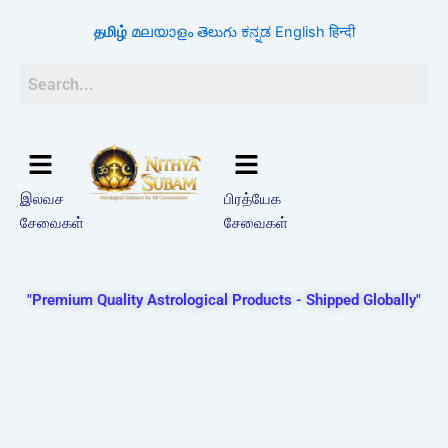
Skip
தமிழ்
മലയാളം
తెలుగు
ಕನ್ನಡ
English
हिन्दी
to
content
இலவச
பிரத்யேக
சேவைகள்
சேவைகள்
"Premium Quality Astrological Products - Shipped Globally"