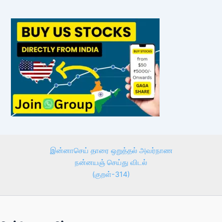
இன்னாசெய் தாரை ஒறுத்தல் அவர்நாண
நன்னயஞ் செய்து விடல்
(குறள்-314)