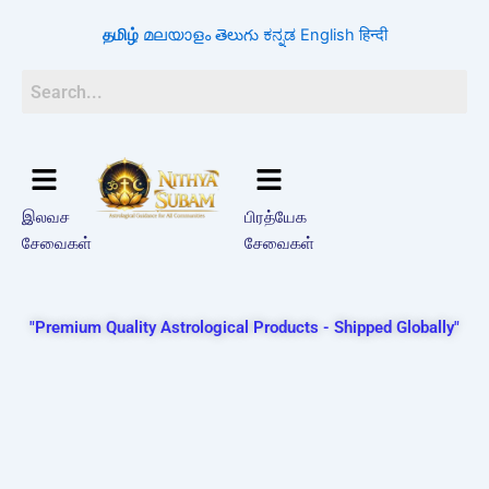
Search
Skip
for:
தமிழ்
മലയാളം
తెలుగు
ಕನ್ನಡ
English
हिन्दी
to
content
இலவச
பிரத்யேக
சேவைகள்
சேவைகள்
"Premium Quality Astrological Products - Shipped Globally"