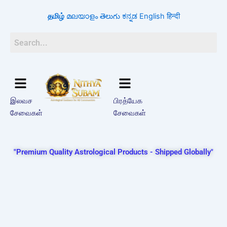
Skip
தமிழ்
മലയാളം
తెలుగు
ಕನ್ನಡ
English
हिन्दी
to
content
இலவச
பிரத்யேக
சேவைகள்
சேவைகள்
"Premium Quality Astrological Products - Shipped Globally"