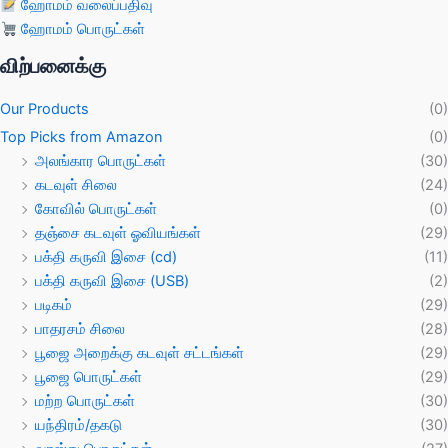
ஹோமம் வலைப்பதிவு
ஹோமம் பொருட்கள்
விற்பனைக்கு
Our Products
(0)
Top Picks from Amazon
(0)
அலங்கார பொருட்கள்
(30)
கடவுள் சிலை
(24)
கோவில் பொருட்கள்
(0)
தஞ்சை கடவுள் ஓவியங்கள்
(29)
பக்தி கருவி இசை (cd)
(11)
பக்தி கருவி இசை (USB)
(2)
படிகம்
(29)
பாதரசம் சிலை
(28)
பூஜை அறைக்கு கடவுள் சட்டங்கள்
(29)
பூஜை பொருட்கள்
(29)
மற்ற பொருட்கள்
(30)
யந்திரம்/தகடு
(30)