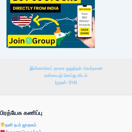
இன்னாசெய் தாரை ஒறுத்தல் அவர்நாண
நன்னயஞ் செய்து விடல்
(குறள்-314)
பிரத்யேக கணிப்பு
தனி நபர் ஜாதகம்
திருமண பொருத்தம்