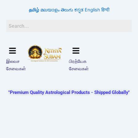
Skip
தமிழ்
മലയാളം
తెలుగు
ಕನ್ನಡ
English
हिन्दी
to
content
இலவச
பிரத்யேக
சேவைகள்
சேவைகள்
"Premium Quality Astrological Products - Shipped Globally"