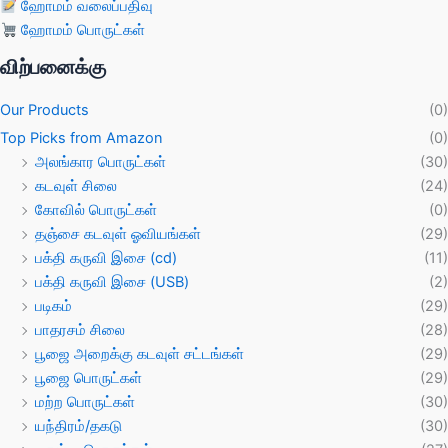
ஹோமம் வலைப்பதிவு
ஹோமம் பொருட்கள்
விற்பனைக்கு
Our Products
(0)
Top Picks from Amazon
(0)
அலங்கார பொருட்கள்
(30)
கடவுள் சிலை
(24)
கோவில் பொருட்கள்
(0)
தஞ்சை கடவுள் ஓவியங்கள்
(29)
பக்தி கருவி இசை (cd)
(11)
பக்தி கருவி இசை (USB)
(2)
படிகம்
(29)
பாதரசம் சிலை
(28)
பூஜை அறைக்கு கடவுள் சட்டங்கள்
(29)
பூஜை பொருட்கள்
(29)
மற்ற பொருட்கள்
(30)
யந்திரம்/தகடு
(30)