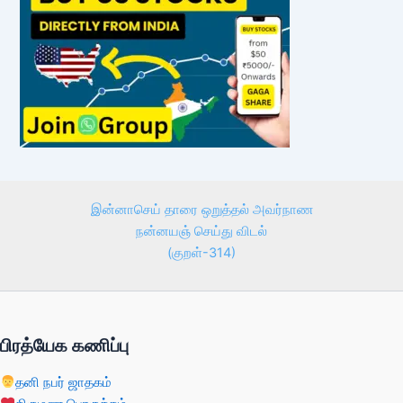
இன்னாசெய் தாரை ஒறுத்தல் அவர்நாண
நன்னயஞ் செய்து விடல்
(குறள்-314)
பிரத்யேக கணிப்பு
தனி நபர் ஜாதகம்