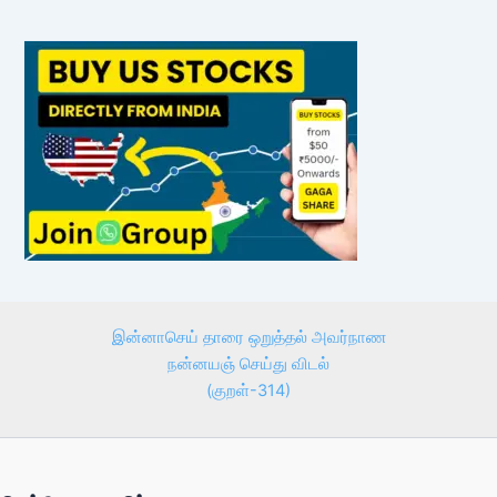
இன்னாசெய் தாரை ஒறுத்தல் அவர்நாண
நன்னயஞ் செய்து விடல்
(குறள்-314)