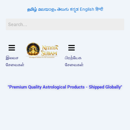
Search
Skip
for:
தமிழ்
മലയാളം
తెలుగు
ಕನ್ನಡ
English
हिन्दी
to
content
இலவச
பிரத்யேக
சேவைகள்
சேவைகள்
"Premium Quality Astrological Products - Shipped Globally"