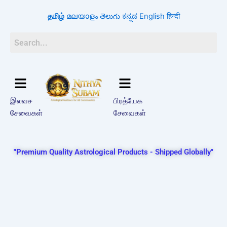
Skip
தமிழ்
മലയാളം
తెలుగు
ಕನ್ನಡ
English
हिन्दी
to
content
இலவச
பிரத்யேக
சேவைகள்
சேவைகள்
"Premium Quality Astrological Products - Shipped Globally"