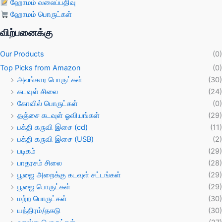
ஹோமம் வலைப்பதிவு
ஹோமம் பொருட்கள்
விற்பனைக்கு
Our Products
(0)
Top Picks from Amazon
(0)
அலங்கார பொருட்கள்
(30)
கடவுள் சிலை
(24)
கோவில் பொருட்கள்
(0)
தஞ்சை கடவுள் ஓவியங்கள்
(29)
பக்தி கருவி இசை (cd)
(11)
பக்தி கருவி இசை (USB)
(2)
படிகம்
(29)
பாதரசம் சிலை
(28)
பூஜை அறைக்கு கடவுள் சட்டங்கள்
(29)
பூஜை பொருட்கள்
(29)
மற்ற பொருட்கள்
(30)
யந்திரம்/தகடு
(30)