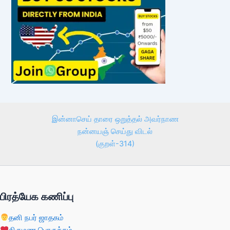
இன்னாசெய் தாரை ஒறுத்தல் அவர்நாண
நன்னயஞ் செய்து விடல்
(குறள்-314)
பிரத்யேக கணிப்பு
தனி நபர் ஜாதகம்
திருமண பொருத்தம்