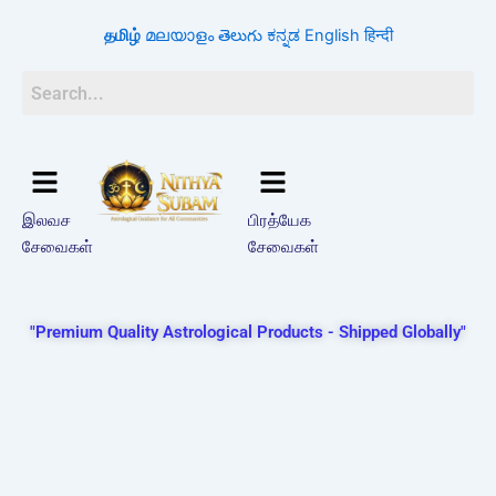
Skip
தமிழ்
മലയാളം
తెలుగు
ಕನ್ನಡ
English
हिन्दी
to
content
இலவச
பிரத்யேக
சேவைகள்
சேவைகள்
"Premium Quality Astrological Products - Shipped Globally"