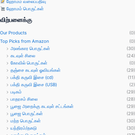
ஹோமம் வலைப்பதிவு
ஹோமம் பொருட்கள்
விற்பனைக்கு
Our Products
(0)
Top Picks from Amazon
(0)
அலங்கார பொருட்கள்
(30)
கடவுள் சிலை
(24)
கோவில் பொருட்கள்
(0)
தஞ்சை கடவுள் ஓவியங்கள்
(29)
பக்தி கருவி இசை (cd)
(11)
பக்தி கருவி இசை (USB)
(2)
படிகம்
(29)
பாதரசம் சிலை
(28)
பூஜை அறைக்கு கடவுள் சட்டங்கள்
(29)
பூஜை பொருட்கள்
(29)
மற்ற பொருட்கள்
(30)
யந்திரம்/தகடு
(30)