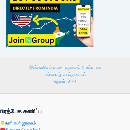
இன்னாசெய் தாரை ஒறுத்தல் அவர்நாண
நன்னயஞ் செய்து விடல்
(குறள்-314)
பிரத்யேக கணிப்பு
தனி நபர் ஜாதகம்
திருமண பொருத்தம்