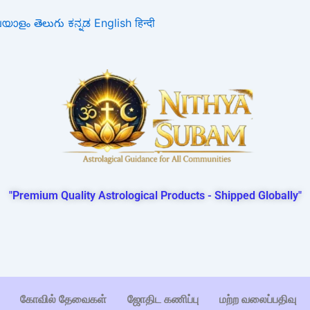
ലയാളം
తెలుగు
ಕನ್ನಡ
English
हिन्दी
"Premium Quality Astrological Products - Shipped Globally"
கோவில் தேவைகள்
ஜோதிட கணிப்பு
மற்ற வலைப்பதிவு