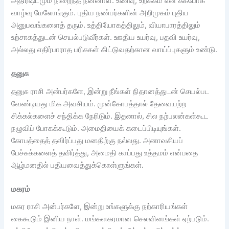
அதிர்ஷ்டமும் நிறைந்த நன்னாள். உணவு, உறக்கம் என சுகபோக
வாழ்வு மேலோங்கும். புதிய நண்பர்களின் அறிமுகம் புதிய
அனுபவங்களைத் தரும். உத்தியோகத்திலும், வியாபாரத்திலும்
உற்சாகத்துடன் செயல்படுவீர்கள். ஊதிய உயர்வு, பதவி உயர்வு,
அல்லது எதிர்பாராத பரிசுகள் கிட்டுவதற்கான வாய்ப்புகளும் உண்டு.
தனுசு
தனுசு ராசி அன்பர்களே, இன்று நீங்கள் நிதானத்துடன் செயல்பட
வேண்டியது மிக அவசியம். முன்கோபத்தால் தேவையற்ற
சிக்கல்களைச் சந்திக்க நேரிடும். இதனால், சில நற்பலன்கள்கூட
நழுவிப் போகக்கூடும். அமைதியைக் கடைப்பிடியுங்கள்.
கோபத்தைத் தவிர்ப்பது மனதிற்கு நல்லது. அனாவசியப்
பேச்சுக்களைத் தவிர்த்து, அமைதி காப்பது உத்தமம் என்பதை
ஆழ்மனதில் பதியவைத்துக்கொள்ளுங்கள்.
மகரம்
மகர ராசி அன்பர்களே, இன்று உங்களுக்கு நற்காரியங்கள்
கைகூடும் இனிய நாள். மங்களகரமான செலவினங்கள் ஏற்படும்.