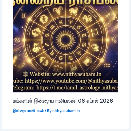
உங்களின் இன்றைய ராசிபலன்: 06 ஏப்ரல் 2026
இன்றைய ராசி பலன்
/ By
nithyasubam.in