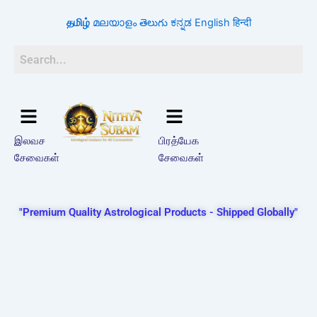
Skip
தமிழ்
മലയാളം
తెలుగు
ಕನ್ನಡ
English
हिन्दी
to
content
இலவச
பிரத்யேக
சேவைகள்
சேவைகள்
"Premium Quality Astrological Products - Shipped Globally"