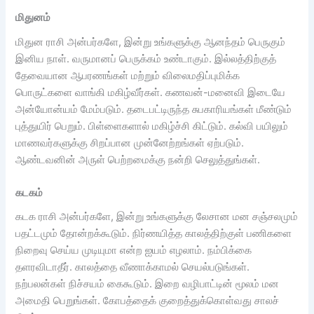
மிதுனம்
மிதுன ராசி அன்பர்களே, இன்று உங்களுக்கு ஆனந்தம் பெருகும்
இனிய நாள். வருமானப் பெருக்கம் உண்டாகும். இல்லத்திற்குத்
தேவையான ஆபரணங்கள் மற்றும் விலைமதிப்புமிக்க
பொருட்களை வாங்கி மகிழ்வீர்கள். கணவன்-மனைவி இடையே
அன்யோன்யம் மேம்படும். தடைபட்டிருந்த சுபகாரியங்கள் மீண்டும்
புத்துயிர் பெறும். பிள்ளைகளால் மகிழ்ச்சி கிட்டும். கல்வி பயிலும்
மாணவர்களுக்கு சிறப்பான முன்னேற்றங்கள் ஏற்படும்.
ஆண்டவனின் அருள் பெற்றமைக்கு நன்றி செலுத்துங்கள். ‌
கடகம்
கடக ராசி அன்பர்களே, இன்று உங்களுக்கு லேசான மன சஞ்சலமும்
பதட்டமும் தோன்றக்கூடும். நிர்ணயித்த காலத்திற்குள் பணிகளை
நிறைவு செய்ய முடியுமா என்ற ஐயம் எழலாம். நம்பிக்கை
தளரவிடாதீர். காலத்தை வீணாக்காமல் செயல்படுங்கள்.
நற்பலன்கள் நிச்சயம் கைகூடும். இறை வழிபாட்டின் மூலம் மன
அமைதி பெறுங்கள். கோபத்தைக் குறைத்துக்கொள்வது சாலச்