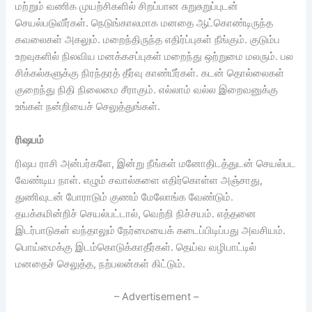
மற்றும் வணிக முயற்சிகளில் சிறப்பான சுறுசுறுப்புடன்
செயல்படுவீர்கள். நெடுங்காலமாக மனதை ஆட்கொண்டிருந்த
கவலைகள் அகலும். மறைந்திருந்த எதிர்ப்புகள் நீங்கும். குடும்ப
உறவுகளில் நிலவிய மனக்கசப்புகள் மறைந்து ஒற்றுமை மலரும். பல
சிக்கல்களுக்கு நிரந்தரத் தீர்வு காண்பீர்கள். கடன் தொல்லைகள்
குறைந்து நிதி நிலைமை சீராகும். எல்லாம் வல்ல இறைவனுக்கு
உங்கள் நன்றியைச் செலுத்துங்கள்.
ரிஷபம்
ரிஷப ராசி அன்பர்களே, இன்று நீங்கள் மனோதிடத்துடன் செயல்பட
வேண்டிய நாள். எழும் சவால்களை எதிர்கொள்ள அஞ்சாது,
துணிவுடன் போராடும் குணம் மேலோங்க வேண்டும்.
தயக்கமின்றிச் செயல்பட்டால், வெற்றி நிச்சயம். எத்தனை
இடர்பாடுகள் வந்தாலும் நேர்மையைக் கடைப்பிடிப்பது அவசியம்.
பொய்மைக்கு இடம்கொடுக்காதீர்கள். தெய்வ வழிபாட்டில்
மனதைச் செலுத்த, நற்பலன்கள் கிட்டும்.
– Advertisement –