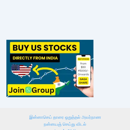
இன்னாசெய் தாரை ஒறுத்தல் அவர்நாண
நன்னயஞ் செய்து விடல்