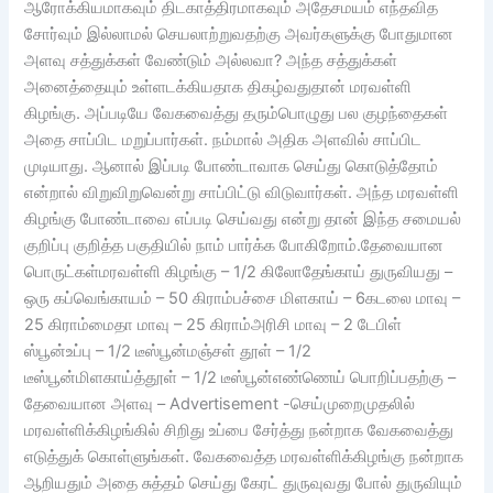
ஆரோக்கியமாகவும் திடகாத்திரமாகவும் அதேசமயம் எந்தவித
சோர்வும் இல்லாமல் செயலாற்றுவதற்கு அவர்களுக்கு போதுமான
அளவு சத்துக்கள் வேண்டும் அல்லவா? அந்த சத்துக்கள்
அனைத்தையும் உள்ளடக்கியதாக திகழ்வதுதான் மரவள்ளி
கிழங்கு. அப்படியே வேகவைத்து தரும்பொழுது பல குழந்தைகள்
அதை சாப்பிட மறுப்பார்கள். நம்மால் அதிக அளவில் சாப்பிட
முடியாது. ஆனால் இப்படி போண்டாவாக செய்து கொடுத்தோம்
என்றால் விறுவிறுவென்று சாப்பிட்டு விடுவார்கள். அந்த மரவள்ளி
கிழங்கு போண்டாவை எப்படி செய்வது என்று தான் இந்த சமையல்
குறிப்பு குறித்த பகுதியில் நாம் பார்க்க போகிறோம்.தேவையான
பொருட்கள்மரவள்ளி கிழங்கு – 1/2 கிலோதேங்காய் துருவியது –
ஒரு கப்வெங்காயம் – 50 கிராம்பச்சை மிளகாய் – 6கடலை மாவு –
25 கிராம்மைதா மாவு – 25 கிராம்அரிசி மாவு – 2 டேபிள்
ஸ்பூன்உப்பு – 1/2 டீஸ்பூன்மஞ்சள் தூள் – 1/2
டீஸ்பூன்மிளகாய்த்தூள் – 1/2 டீஸ்பூன்எண்ணெய் பொறிப்பதற்கு –
தேவையான அளவு – Advertisement -செய்முறைமுதலில்
மரவள்ளிக்கிழங்கில் சிறிது உப்பை சேர்த்து நன்றாக வேகவைத்து
எடுத்துக் கொள்ளுங்கள். வேகவைத்த மரவள்ளிக்கிழங்கு நன்றாக
ஆறியதும் அதை சுத்தம் செய்து கேரட் துருவுவது போல் துருவியும்