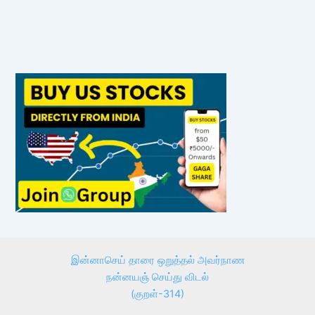
இன்னாசெய் தாரை ஒறுத்தல் அவர்நாண
நன்னயஞ் செய்து விடல்
(குறள்-314)