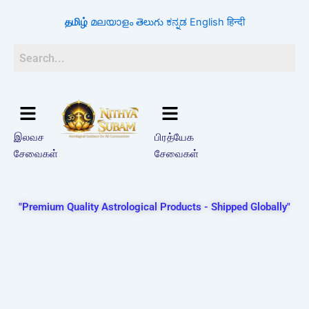
Skip
தமிழ்
മലയാളം
తెలుగు
ಕನ್ನಡ
English
हिन्दी
to
content
இலவச
பிரத்யேக
சேவைகள்
சேவைகள்
"Premium Quality Astrological Products - Shipped Globally"