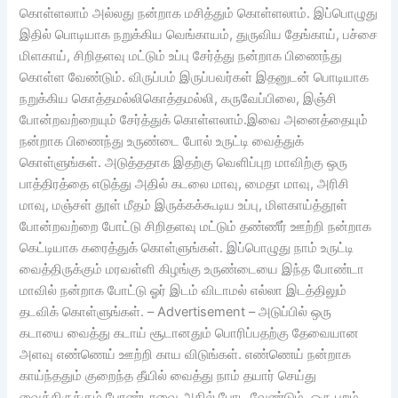
கொள்ளலாம் அல்லது நன்றாக மசித்தும் கொள்ளலாம். இப்பொழுது
இதில் பொடியாக நறுக்கிய வெங்காயம், துருவிய தேங்காய், பச்சை
மிளகாய், சிறிதளவு மட்டும் உப்பு சேர்த்து நன்றாக பிணைந்து
கொள்ள வேண்டும். விருப்பம் இருப்பவர்கள் இதனுடன் பொடியாக
நறுக்கிய கொத்தமல்லிகொத்தமல்லி, கருவேப்பிலை, இஞ்சி
போன்றவற்றையும் சேர்த்துக் கொள்ளலாம்.இவை அனைத்தையும்
நன்றாக பிணைந்து உருண்டை போல் உருட்டி வைத்துக்
கொள்ளுங்கள். அடுத்ததாக இதற்கு வெளிப்புற மாவிற்கு ஒரு
பாத்திரத்தை எடுத்து அதில் கடலை மாவு, மைதா மாவு, அரிசி
மாவு, மஞ்சள் தூள் மீதம் இருக்கக்கூடிய உப்பு, மிளகாய்த்தூள்
போன்றவற்றை போட்டு சிறிதளவு மட்டும் தண்ணீர் ஊற்றி நன்றாக
கெட்டியாக கரைத்துக் கொள்ளுங்கள். இப்பொழுது நாம் உருட்டி
வைத்திருக்கும் மரவள்ளி கிழங்கு உருண்டையை இந்த போண்டா
மாவில் நன்றாக போட்டு ஓர் இடம் விடாமல் எல்லா இடத்திலும்
தடவிக் கொள்ளுங்கள். – Advertisement – அடுப்பில் ஒரு
கடாயை வைத்து கடாய் சூடானதும் பொரிப்பதற்கு தேவையான
அளவு எண்ணெய் ஊற்றி காய விடுங்கள். எண்ணெய் நன்றாக
காய்ந்ததும் குறைந்த தீயில் வைத்து நாம் தயார் செய்து
வைத்திருக்கும் போண்டாவை அதில் போட வேண்டும். ஒரு புறம்