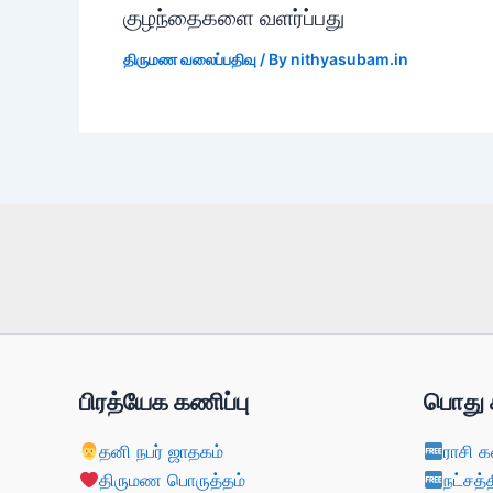
குழந்தைகளை வளர்ப்பது
திருமண வலைப்பதிவு
/ By
nithyasubam.in
பிரத்யேக கணிப்பு
பொது 
தனி நபர் ஜாதகம்
ராசி க
திருமண பொருத்தம்
நட்சத்