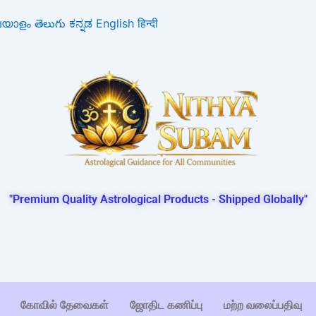
ലയാളം
తెలుగు
ಕನ್ನಡ
English
हिन्दी
"Premium Quality Astrological Products - Shipped Globally"
கோவில் தேவைகள்
ஜோதிட கணிப்பு
மற்ற வலைப்பதிவு