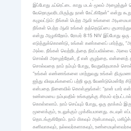
இப்போது ஃப்ரெட்டை காது மடல் மூலம் அழைத்துச் 
வேறொருவரிடமிருந்து நான் கேட்கிறேன்” என்று கூறு
கழுவட்டும்: நீங்கள் பெற்ற ஆவி உங்களை அடிமையாக
நீங்கள் பெற்ற ஆவி உங்கள் தத்தெடுப்பை குமாரத்த
என்று அழுகிறோம். ரோமர் 8:15 NIV இப்போது ஒரு
எடுத்துக்கொண்டு, உங்கள் கண்களைப் பார்த்து,
அல்ல. நீங்கள் வெற்றிடத்தை நிரப்பவில்லை. அவை 
சொல்லி அழைத்தேன், நீ என் குழந்தை. என்னைத் தவ
சொல்வதை நாம் நம்பும் போது, ​​வேறுவிதமாகச் ச
“உங்கள் எண்ணங்களை மாற்றுவது உங்கள் திருமணத்தை
ஐந்து விஷயங்களைப் பற்றி ஒரு வேண்டுமென்றே சிந்
என்பதை நினைவில் கொள்ளுங்கள்: “நான் யார் என
உண்மையை நம்புவதில் உங்களுக்கு சிரமம் ஏற்பட்டால
கொள்ளலாம். நாம் செய்யும் போது, ​​ஒரு தாக்கம் இர
மூளைக்கும், உடலுக்கும் முக்கியமானது. கடவுள் எப்ப
தொடங்குகிறோம். நாம் மிகவும் அன்பாகவும், மகிழ
கனிவாகவும், நல்லவர்களாகவும், உண்மையுள்ளவர்கள