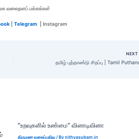
மூக வலைதளப் பக்கங்கள்
book
|
Telegram
| Instagram
NEX
தமிழ் புத்தாண்டு சிறப்பு | Tamil Putha
“உறவுகளில் உண்மை” வினாடிவினா
்
திருமண வலைப்பதிவு
/ By
nithyasubam.in