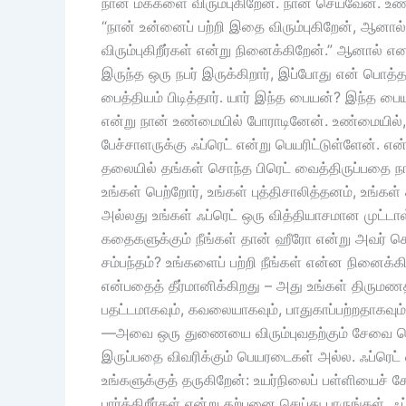
நான் மக்களை விரும்புகிறேன். நான் செய்வேன். உ
“நான் உன்னைப் பற்றி இதை விரும்புகிறேன், ஆனால்
விரும்புகிறீர்கள் என்று நினைக்கிறேன்.” ஆனால் 
இருந்த ஒரு நபர் இருக்கிறார், இப்போது என் பொ
பைத்தியம் பிடித்தார். யார் இந்த பையன்? இந்த ப
என்று நான் உண்மையில் போராடினேன். உண்மையில்
பேச்சாளருக்கு ஃப்ரெட் என்று பெயரிட்டுள்ளேன். என் 
தலையில் தங்கள் சொந்த பிரெட் வைத்திருப்பதை நான
உங்கள் பெற்றோர், உங்கள் புத்திசாலித்தனம், உங்க
அல்லது உங்கள் ஃப்ரெட் ஒரு வித்தியாசமான முட்ட
கதைகளுக்கும் நீங்கள் தான் ஹீரோ என்று அவர் சொல
சம்பந்தம்? உங்களைப் பற்றி நீங்கள் என்ன நினைக்க
என்பதைத் தீர்மானிக்கிறது – அது உங்கள் திருமணத
பதட்டமாகவும், கவலையாகவும், பாதுகாப்பற்றதாகவும
—அவை ஒரு துணையை விரும்புவதற்கும் சேவை செய
இருப்பதை விவரிக்கும் பெயரடைகள் அல்ல. ஃப்ரெட
உங்களுக்குத் தருகிறேன்: உயர்நிலைப் பள்ளியைச்
பார்க்கிறீர்கள் என்று கற்பனை செய்து பாருங்கள்.