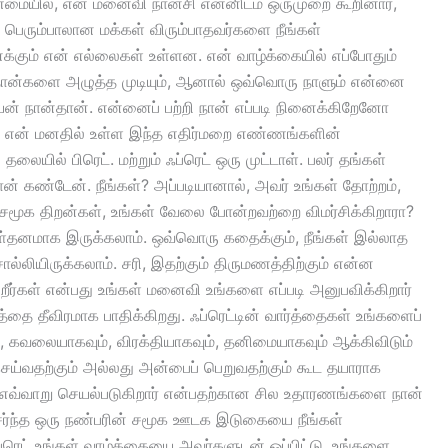
ண்மையில், என் மனைவி நான்சி என்னிடம் ஒருமுறை கூறினார்,
 பெரும்பாலான மக்கள் விரும்பாதவர்களை நீங்கள்
எனக்கும் என் எல்லைகள் உள்ளன. என் வாழ்க்கையில் எப்போதும்
த்தான்களை அழுத்த முடியும், ஆனால் ஒவ்வொரு நாளும் என்னை
ையன் நான்தான். என்னைப் பற்றி நான் எப்படி நினைக்கிறேனோ
, என் மனதில் உள்ள இந்த எதிர்மறை எண்ணங்களின்
தலையில் பிரெட். மற்றும் ஃப்ரெட் ஒரு முட்டாள். பலர் தங்கள்
் கண்டேன். நீங்கள்? அப்படியானால், அவர் உங்கள் தோற்றம்,
ள் சமூக திறன்கள், உங்கள் வேலை போன்றவற்றை விமர்சிக்கிறாரா?
ாள்தனமாக இருக்கலாம். ஒவ்வொரு கதைக்கும், நீங்கள் இல்லாத
்லியிருக்கலாம். சரி, இதற்கும் திருமணத்திற்கும் என்ன
ிறீர்கள் என்பது உங்கள் மனைவி உங்களை எப்படி அனுபவிக்கிறார்
்தை தீவிரமாக பாதிக்கிறது. ஃப்ரெட்டின் வார்த்தைகள் உங்களைப்
், கவலையாகவும், விரக்தியாகவும், தனிமையாகவும் ஆக்கிவிடும்
்வதற்கும் அல்லது அன்பைப் பெறுவதற்கும் கூட தயாராக
் எவ்வாறு செயல்படுகிறார் என்பதற்கான சில உதாரணங்களை நான்
 சேர்ந்த ஒரு நண்பரின் சமூக ஊடக இடுகையை நீங்கள்
 ஃப்ரெட் உங்கள் வாழ்க்கையை அவர்களுடன் ஒப்பிட்டு, உங்களை