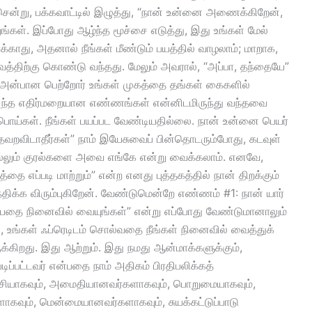
சென்று, பக்கவாட்டில் இழுத்து, “நான் உன்னை அணைக்கிறேன்,
ங்கள். இப்போது ஆழ்ந்த மூச்சை எடுத்து, இது உங்கள் மேல்
்காது, அதனால் நீங்கள் மீண்டும் பயத்தில் வாழலாம்; மாறாக,
ுவத்திற்கு கொண்டு வந்தது. மேலும் அவரால், “அப்பா, தந்தையே”
 அன்பான பெற்றோர் உங்கள் முகத்தை தங்கள் கைகளில்
 “அந்த எதிர்மறையான எண்ணங்கள் என்னிடமிருந்து வந்தவை
பொய்கள். நீங்கள் பயப்பட வேண்டியதில்லை. நான் உன்னை பெயர்
றவிடாதீர்கள்” நாம் இயேசுவைப் பின்தொடரும்போது, ​​கடவுள்
ொல்லும் குரல்களை அவை எங்கே என்று வைக்கலாம். எனவே,
 எப்படி மாற்றும்” என்ற எனது புத்தகத்தில் நான் திறக்கும்
திக்க விரும்புகிறேன். வேண்டுமென்றே எண்ணம் #1: நான் யார்
்பதை நினைவில் வையுங்கள்” என்று எப்போது வேண்டுமானாலும்
், உங்கள் ஃப்ரெடிடம் சொல்வதை நீங்கள் நினைவில் வைத்துக்
ுக்கிறது. இது ஆற்றும். இது நமது ஆன்மாக்களுக்கும்,
டிப்பட்டவர் என்பதை நாம் அதிகம் பிரதிபலிக்கத்
்ச்சியாகவும், அமைதியானவர்களாகவும், பொறுமையாகவும்,
ாகவும், மென்மையானவர்களாகவும், சுயக்கட்டுப்பாடு