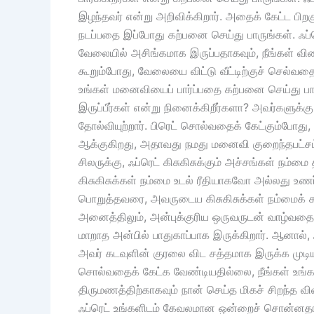
இழந்தவர் என்று அறிவிக்கிறார். அதைக் கேட்ட பிற
நடப்பதை இப்போது கற்பனை செய்து பாருங்கள். ஃப்
வேலையில் அசிங்கமாக இருப்பதாகவும், நீங்கள் விர
கூறும்போது, ​​வேலையை விட்டு வீட்டிற்குச் செல்
உங்கள் மனைவியைப் பார்ப்பதை கற்பனை செய்து பார
இருப்பீர்கள் என்று நினைக்கிறீர்களா? அவர்களுக
தோல்வியுற்றார். பிரெட் சொல்வதைக் கேட்கும்போத
ஆக்குகிறது, அதாவது நமது மனைவி குறைந்தபட்சம் 
சிலருக்கு, ஃப்ரெட் கிசுகிசுக்கும் அச்சங்கள் நம்மை
கிசுகிசுக்கள் நம்மை உடல் ரீதியாகவோ அல்லது உணர
பொறுத்தவரை, அவருடைய கிசுகிசுக்கள் நம்மைக் கட்ட
அனைத்திலும், அன்புக்குரிய ஒருவருடன் வாழ்வதை
மாறாத அன்பில் பாதுகாப்பாக இருக்கிறார். ஆனால்,
அவர் கடவுளின் குரலை விட சத்தமாக இருக்க முடியு
சொல்வதைக் கேட்க வேண்டியதில்லை, நீங்கள் உங்க
திருமணத்திற்காகவும் நான் செய்த மிகச் சிறந்த வ
ஃப்ரெட் உங்களிடம் கேவலமான ஒன்றைச் சொன்னதாக 