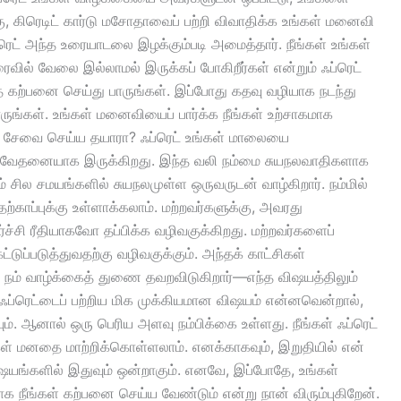
கு, கிரெடிட் கார்டு மசோதாவைப் பற்றி விவாதிக்க உங்கள் மனைவி
ரெட் அந்த உரையாடலை இழக்கும்படி அமைத்தார். நீங்கள் உங்கள்
ைவில் வேலை இல்லாமல் இருக்கப் போகிறீர்கள் என்றும் ஃப்ரெட்
வதை கற்பனை செய்து பாருங்கள். இப்போது கதவு வழியாக நடந்து
ுங்கள். உங்கள் மனைவியைப் பார்க்க நீங்கள் உற்சாகமாக
்கு சேவை செய்ய தயாரா? ஃப்ரெட் உங்கள் மாலையை
ு, ​​வேதனையாக இருக்கிறது. இந்த வலி நம்மை சுயநலவாதிகளாக
சில சமயங்களில் சுயநலமுள்ள ஒருவருடன் வாழ்கிறார். நம்மில்
 தற்காப்புக்கு உள்ளாக்கலாம். மற்றவர்களுக்கு, அவரது
்ச்சி ரீதியாகவோ தப்பிக்க வழிவகுக்கிறது. மற்றவர்களைப்
ுப்படுத்துவதற்கு வழிவகுக்கும். அந்தக் காட்சிகள்
 நம் வாழ்க்கைத் துணை தவறவிடுகிறார்—எந்த விஷயத்திலும்
 ஃப்ரெட்டைப் பற்றிய மிக முக்கியமான விஷயம் என்னவென்றால்,
ம். ஆனால் ஒரு பெரிய அளவு நம்பிக்கை உள்ளது. நீங்கள் ஃப்ரெட்
ள் மனதை மாற்றிக்கொள்ளலாம். எனக்காகவும், இறுதியில் என்
ிஷயங்களில் இதுவும் ஒன்றாகும். எனவே, இப்போதே, உங்கள்
நீங்கள் கற்பனை செய்ய வேண்டும் என்று நான் விரும்புகிறேன்.