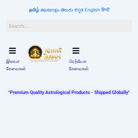
Skip
தமிழ்
മലയാളം
తెలుగు
ಕನ್ನಡ
English
हिन्दी
to
content
இலவச
பிரத்யேக
சேவைகள்
சேவைகள்
"Premium Quality Astrological Products - Shipped Globally"