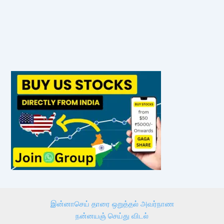
இன்னாசெய் தாரை ஒறுத்தல் அவர்நாண
நன்னயஞ் செய்து விடல்