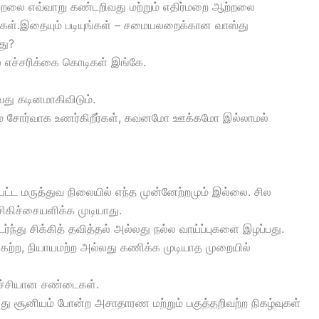
்றலை எவ்வாறு கண்டறிவது மற்றும் எதிர்மறை ஆற்றலை
யுங்கள்.இதையும் படியுங்கள் – சமையலறைக்கான வாஸ்து
து?
பல எச்சரிக்கை கொடிகள் இங்கே.
ு கடினமாகிவிடும்.
ோதும் சோர்வாக உணர்கிறீர்கள், கவனமோ ஊக்கமோ இல்லாமல்
ள்பட்ட மருத்துவ நிலையில் எந்த முன்னேற்றமும் இல்லை. சில
 சிகிச்சையளிக்க முடியாது.
டர்ந்து சிக்கித் தவித்தல் அல்லது நல்ல வாய்ப்புகளை இழப்பது.
ழுங்கற்ற, நியாயமற்ற அல்லது கணிக்க முடியாத முறையில்
ச்சியான சண்டைகள்.
லது சூனியம் போன்ற அசாதாரண மற்றும் பகுத்தறிவற்ற நிகழ்வுகள்