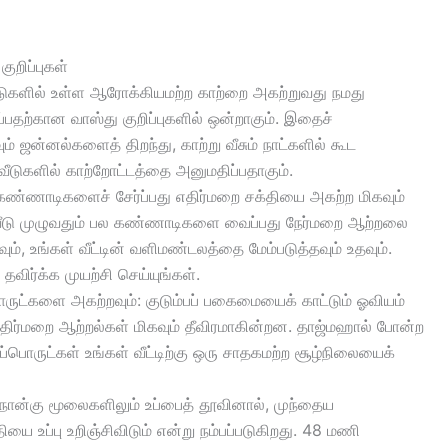
ுறிப்புகள்
ீடுகளில் உள்ள ஆரோக்கியமற்ற காற்றை அகற்றுவது நமது
ப்பதற்கான வாஸ்து குறிப்புகளில் ஒன்றாகும். இதைச்
ஜன்னல்களைத் திறந்து, காற்று வீசும் நாட்களில் கூட
வீடுகளில் காற்றோட்டத்தை அனுமதிப்பதாகும்.
் கண்ணாடிகளைச் சேர்ப்பது எதிர்மறை சக்தியை அகற்ற மிகவும்
 வீடு முழுவதும் பல கண்ணாடிகளை வைப்பது நேர்மறை ஆற்றலை
ம், உங்கள் வீட்டின் வளிமண்டலத்தை மேம்படுத்தவும் உதவும்.
ிர்க்க முயற்சி செய்யுங்கள்.
ருட்களை அகற்றவும்: குடும்பப் பகைமையைக் காட்டும் ஓவியம்
 எதிர்மறை ஆற்றல்கள் மிகவும் தீவிரமாகின்றன. தாஜ்மஹால் போன்ற
பொருட்கள் உங்கள் வீட்டிற்கு ஒரு சாதகமற்ற சூழ்நிலையைக்
் நான்கு மூலைகளிலும் உப்பைத் தூவினால், முந்தைய
ியை உப்பு உறிஞ்சிவிடும் என்று நம்பப்படுகிறது. 48 மணி