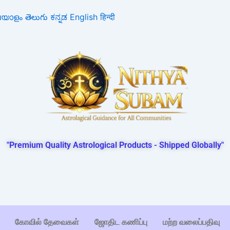
ലയാളം
తెలుగు
ಕನ್ನಡ
English
हिन्दी
"Premium Quality Astrological Products - Shipped Globally"
கோவில் தேவைகள்
ஜோதிட கணிப்பு
மற்ற வலைப்பதிவு