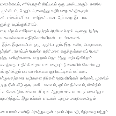
இணைக்கவும், எரிபொருள் நிரப்பவும் ஒரு புகலிடமாகும். எனவே
ு முக்கியம், மேலும் அனைத்து எதிர்மறை சக்திகளும்
கி, உங்கள் வீட்டை மகிழ்ச்சியான, நேர்மறை இடமாக
ளுக்கு வழங்குகிறோம்.
மறை மற்றும் எதிர்மறை ஆற்றல் ஆகியவற்றால் ஆனது. இந்த
 பல சவால்களை எதிர்கொள்வீர்கள், பாடங்களைக்
ு இந்த இருமையின் ஒரு பகுதியாகும். இது தவிர, பொறாமை,
ருந்தீனி, சோம்பல் போன்ற எதிர்மறை கருத்துக்களைப் பேணி
றந்த மனிதர்களாக மாற நாம் தொடர்ந்து பாடுபடுகிறோம்
்ள உலகத்தை பாதிக்கின்றன என்பதையும் நினைவில் கொள்வது
் குறிக்கும் பல எச்சரிக்கை குறிகாட்டிகள் உள்ளன.
ற்றுவதற்கான வழிகளை நீங்கள் தேடுகிறீர்கள் என்றால், முதலில்
ு நபரின் வீடு ஒரு புகலிடமாகவும், ஓய்வெடுக்கவும், மீண்டும்
ருக்க வேண்டும். உங்கள் வீட்டின் ஆற்றல் உங்கள் வாழ்க்கையிலும்
ற்படுத்தும். இது உங்கள் உறவுகள் மற்றும் மனநிலையிலும்
 அடையாளம் கண்டு அகற்றுவதன் மூலம் அமைதி, நேர்மறை மற்றும்