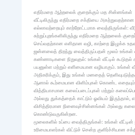
எதிர்மறை ஆற்றலைக் குறைக்கும் மத சின்னங்கள்
வீட்டிலிருந்து எதிர்மறை சக்தியை அகற்றுவதற்கான க
எல்லாவற்றையும் காற்றோட்டமாக வைத்திருங்கள்: வ
சுற்றுப்புறங்களிலிருந்து எதிர்மறை ஆற்றலைக் குறை
செய்வதற்கான எளிதான வழி, காற்றை இழுக்க உதவும் 
ஜன்னலைத் திறந்து வைத்திருப்பதன் மூலம் உங்கள் 
கண்ணாடிகளை நிறுவுதல்: உங்கள் வீட்டில் கூடுதல
பயனுள்ள மற்றும் எளிமையான வழியாகும். உங்கள்
அதிகரிக்கும், இது உங்கள் மனதைத் தெளிவுபடுத்தவு
ஆனால் கூர்மையான விளிம்புகள் கொண்ட எதையும் தவ
வித்தியாசமான கலைப்படைப்புகள் மற்றும் கலைப்பொ
அல்லது துக்கத்தைக் காட்டும் ஓவியம் இருந்தால்,
விசித்திரமான நினைவுச்சின்னங்கள் அல்லது கலைப்
கொண்டுவருகின்றன.
மூலைகளில் உப்பை வைத்திருங்கள்: உங்கள் வீட்டின
உரிமையாளர்கள் விட்டுச் சென்ற குளிர்ச்சியான சக்த