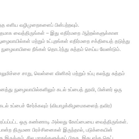
ந்த எளிய வழிமுறைகளைப் பின்பற்றவும்.
 சுத்தமாக வைத்திருங்கள் – இது எதிர்மறை ஆற்றல்களுக்கான
நுழைவாயில்கள் மற்றும் உட்புறங்கள் எதிர்மறை சக்தியைத் தடுத்து
் நுழைவாயிலை நீங்கள் தொடர்ந்து சுத்தம் செய்ய வேண்டும்.
ுமிச்சை சாறு, வெள்ளை வினிகர் மற்றும் உப்பு கலந்து சுத்தம்
ைத்து நுழைவாயில்களிலும் கடல் உப்பைத் தூவி, பின்னர் ஒரு
 கடல் உப்பைச் சேர்க்கவும் (வியாழக்கிழமைகளைத் தவிர)
ு நிரப்பப்பட்ட ஒரு கண்ணாடி அல்லது கோப்பையை வைத்திருங்கள்.
ற திருமண பிரச்சினைகள் இருந்தால், படுக்கையின்
இருக்கும். சில மாதங்களுக்குப் பிறகு, இது எந்த கெட்ட