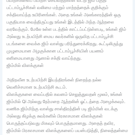
பயிற்சிகளைப் பயிற்சி செய்வதற்கான வீட்டு ஜிம் பகுதி
பட்டாம்பூச்சிகள் வலிமை மற்றும் மாற்றத்தைக் குறிக்கும்
சக்திவாய்ந்த உயிரினங்கள். அதை உங்கள் அலங்காரத்தின் ஒரு
பகுதியாக வைத்திருப்பது உங்கள் இடத்தில் அந்த ஆற்றலை
வரவேற்கும். மேலே உள்ள படத்தில் காட்டப்பட்டுள்ளபடி, உங்கள் ஜிம்
அல்லது உடற்பயிற்சி மைய சுவர்களில் ஒருவித பட்டாம்பூச்சி
படங்களை வைக்க ஜிம் வாஸ்து பரிந்துரைக்கிறது. கூட்டிலிருந்து
முழுமையான அழகுக்கான பட்டாம்பூச்சியின் பயணம்
எளிமையானது ஆனால் சக்தி வாய்ந்தது.
ஜிம்மில் விளக்குகள்
அதிநவீன உடற்பயிற்சி இயந்திரங்கள் நிறைந்த நல்ல
வெளிச்சமான உடற்பயிற்சி கூடம்.
விளக்குகளை வைப்பதில் கவனம் செலுத்துவதன் மூலம், உங்கள்
ஜிம்மில் Qi அல்லது நேர்மறை ஆற்றலின் ஓட்டத்தை அழைக்கவும்.
வணிக ஜிம்மிற்கு வாஸ்து சாஸ்திரத்தின் படி ஜிம்மின் வடக்கு
அல்லது கிழக்கு சுவர்களில் பிரகாசமான விளக்குகள்
பொருத்தப்படுவது மிகவும் பொருத்தமானது. அதைத் தவிர,
ஜிம்மில் பிரகாசமான விளக்குகளைப் பயன்படுத்தி, நிலைத்தன்மை