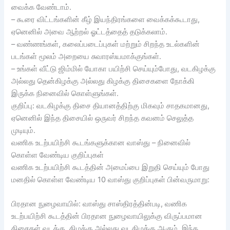
வைக்க வேண்டாம்.
– கூரை விட்டங்களின் கீழ் இயந்திரங்களை வைக்கக்கூடாது,
ஏனெனில் அவை ஆற்றல் ஓட்டத்தைத் தடுக்கலாம்.
– வண்ணங்கள், கலைப்படைப்புகள் மற்றும் சிறந்த உடல்களின்
படங்கள் மூலம் அறையை சுவாரஸ்யமாக்குங்கள்.
– உங்கள் வீட்டு ஜிம்மில் யோகா பயிற்சி செய்யும்போது, வடகிழக்கு
அல்லது தென்கிழக்கு அல்லது கிழக்கு திசைகளை நோக்கி
இருக்க நினைவில் கொள்ளுங்கள்.
குறிப்பு: வடகிழக்கு திசை தியானத்திற்கு மிகவும் சாதகமானது,
ஏனெனில் இந்த திசையில் ஒருவர் சிறந்த கவனம் செலுத்த
முடியும்.
வணிக உடற்பயிற்சி கூடங்களுக்கான வாஸ்து – நினைவில்
கொள்ள வேண்டிய குறிப்புகள்
வணிக உடற்பயிற்சி கூடத்தின் அமைப்பை இறுதி செய்யும் போது
மனதில் கொள்ள வேண்டிய 10 வாஸ்து குறிப்புகள் பின்வருமாறு:
பிரதான நுழைவாயில்: வாஸ்து சாஸ்திரத்தின்படி, வணிக
உடற்பயிற்சி கூடத்தின் பிரதான நுழைவாயிலுக்கு விருப்பமான
திசைகள் வடக்கு, கிழக்கு அல்லது வடகிழக்கு ஆகும். இந்த