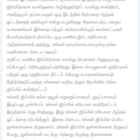
ஜிம்மிற்கான வாஸ்துவை அழித்துவிடும். வாஸ்து சாஸ்திரம்,
அசுத்தமும் குப்பைகளும் ஒரு இடத்தில் நேர்மறை ஆற்றல்
ஓட்டத்தைத் தடுக்கும் என்று கூறுகிறது. தேவையற்ற, பழைய
உபகரணங்கள் இல்லாத மற்றும் ஊக்கமளிக்கும் சுவரொட்டிகள்
போன்றவற்றால் நிரம்பிய ஒரு வணிக ஜிம், எதிர்மறை
ஆற்றல்களைத் தடுத்து, உங்கள் வாடிக்கையாளருக்கு நல்ல
பலன்களை அடைய உதவும்.
குறிப்பு: வணிக ஜிம்மிற்கான வாஸ்து நிபுணரை அணுகுவது
எப்போதும் அறிவுறுத்தப்படுகிறது. இவை பொதுவான குறிப்புகள்
மற்றும் ஒரு உறுதியான திட்டம் அல்லது உபகரணங்களைத்
தேர்ந்தெடுப்பதற்கு உங்களை வழிநடத்தும் நோக்கில் அல்ல.
ஜிம்மில் காற்றோட்டம்
உங்கள் ஜிம்மில் உள்ள சூழல் சுறுசுறுப்பாகவும், துடிப்பாகவும்
இருப்பது முக்கியம். உங்கள் ஜிம்மில் சரியான காற்றோட்டம்
இருந்தால் அது சிறந்தது. இது உங்கள் ஜிம்மில் சரியான ஆற்றல்
ஓட்டத்தை ஏற்படுத்தும். இதை அடைய, உங்கள் ஜிம்மில் பெரிய
ஜன்னல்களை நிறுவலாம். உங்கள் ஜிம்மில் ஜன்னல்களை நிறுவும்
போது, ஜன்னல்கள் வடக்கு அல்லது கிழக்கு திசைகளை