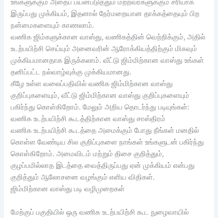
உங்களுக்கும் அதைப் பயன்படுத்தும் மற்றவர்களுக்கும் சரியாக
இருப்பது முக்கியம், இதனால் நேர்மறையான தாக்கத்தையும் பிற
நன்மைகளையும் காணலாம்.
வணிக ஜிம்களுக்கான வாஸ்து, வணிகத்தின் வெற்றிக்கும், அதில்
உடற்பயிற்சி செய்யும் அனைவரின் ஆரோக்கியத்திற்கும் மிகவும்
முக்கியமானதாக இருக்கலாம். வீட்டு ஜிம்மிற்கான வாஸ்து உங்கள்
தனிப்பட்ட நல்வாழ்வுக்கு முக்கியமானது.
கீழே உள்ள வலைப்பதிவில் வணிக ஜிம்மிற்கான வாஸ்து
குறிப்புகளையும், வீட்டு ஜிம்மிற்கான வாஸ்து குறிப்புகளையும்
பகிர்ந்து கொள்கிறோம். மேலும் அறிய தொடர்ந்து படியுங்கள்:
வணிக உடற்பயிற்சி கூடத்திற்கான வாஸ்து சாஸ்திரம்
வணிக உடற்பயிற்சி கூடத்தை அமைக்கும் போது நீங்கள் மனதில்
கொள்ள வேண்டிய சில குறிப்புகளை நாங்கள் உங்களுடன் பகிர்ந்து
கொள்கிறோம். அமைவிடம் மற்றும் திசை குறித்தும்,
குழப்பமில்லாத இடத்தை வைத்திருப்பது ஏன் முக்கியம் என்பது
குறித்தும் ஆலோசனை வழங்கும் எளிய விதிகள்.
ஜிம்மிற்கான வாஸ்து படி வழிமுறைகள்
மேற்குப் பகுதியில் ஒரு வணிக உடற்பயிற்சி கூட நுழைவாயில்