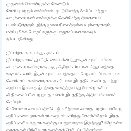
முதுகைக் கொண்டிருக்க வேண்டும்.
சேமிப்பு மற்றும் லாக்கர்கள்: ஒட்டுமொத்த சேமிப்பு மற்றும்
வாடிக்கையாளர் லாக்கருக்கு தென்மேற்கு திசையைப்
பயன்படுத்தவும். இந்த மூலை நிலைத்தன்மையுள்ளதாகவும்,
மதிப்புமிக்க பொருட்களுக்கு பாதுகாப்பானதாகவும்
நம்பப்படுகிறது.
ஜிம்மிற்கான வாஸ்து சுருக்கம்
ஜிம்மிற்கு வாஸ்து விதிகளைப் பின்பற்றுவதன் மூலம், உங்கள்
வாடிக்கையாளர்களுக்கு ஒரு ஆரோக்கியமான அனுபவத்தை
உருவாக்கலாம், இதன் மூலம் லாபத்தையும் பெறலாம். பிரகாசமான
வெளிச்சம், கண்ணாடிகளை சரியான இடத்தில் வைப்பது மற்றும்
குழப்பம் இல்லாத இடத்தை வைத்திருப்பது போன்ற எளிய
விதிகளைப் பின்பற்றுவது உங்கள் இடத்திற்கு அதிசயங்களைச்
செய்யும்.
மேலே உள்ள வலைப்பதிவில், ஜிம்மிற்கான வாஸ்து பற்றிய பல்வேறு
குறிப்புகளை நாங்கள் உங்களுடன் பகிர்ந்து கொள்கிறோம். இந்த
குறிப்புகளில் எது உங்களுக்கு பயனுள்ளதாக இருந்தது? கீழே உள்ள
கருத்துகள் பிரிவில் எங்களுக்குத் தெரியப்படுத்துங்கள்.