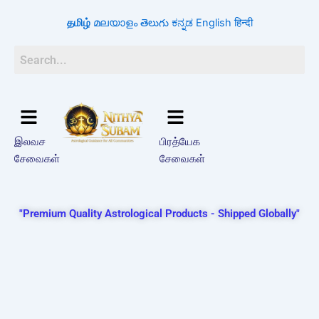
Skip
தமிழ்
മലയാളം
తెలుగు
ಕನ್ನಡ
English
हिन्दी
to
content
இலவச
பிரத்யேக
சேவைகள்
சேவைகள்
"Premium Quality Astrological Products - Shipped Globally"