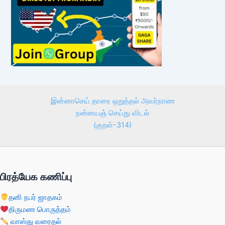
இன்னாசெய் தாரை ஒறுத்தல் அவர்நாண
நன்னயஞ் செய்து விடல்
(குறள்-314)
பிரத்யேக கணிப்பு
தனி நபர் ஜாதகம்
திருமண பொருத்தம்
வாஸ்து வரைதல்