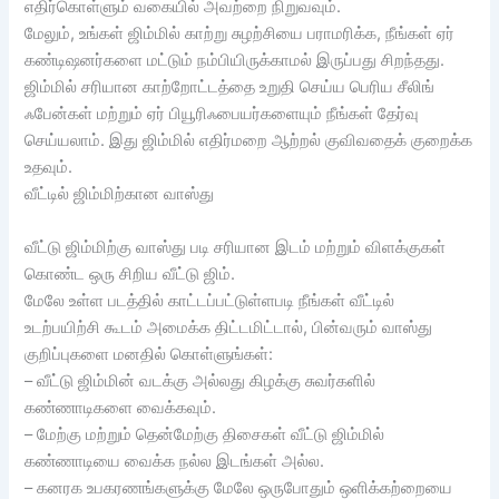
எதிர்கொள்ளும் வகையில் அவற்றை நிறுவவும்.
மேலும், உங்கள் ஜிம்மில் காற்று சுழற்சியை பராமரிக்க, நீங்கள் ஏர்
கண்டிஷனர்களை மட்டும் நம்பியிருக்காமல் இருப்பது சிறந்தது.
ஜிம்மில் சரியான காற்றோட்டத்தை உறுதி செய்ய பெரிய சீலிங்
ஃபேன்கள் மற்றும் ஏர் பியூரிஃபையர்களையும் நீங்கள் தேர்வு
செய்யலாம். இது ஜிம்மில் எதிர்மறை ஆற்றல் குவிவதைக் குறைக்க
உதவும்.
வீட்டில் ஜிம்மிற்கான வாஸ்து
வீட்டு ஜிம்மிற்கு வாஸ்து படி சரியான இடம் மற்றும் விளக்குகள்
கொண்ட ஒரு சிறிய வீட்டு ஜிம்.
மேலே உள்ள படத்தில் காட்டப்பட்டுள்ளபடி நீங்கள் வீட்டில்
உடற்பயிற்சி கூடம் அமைக்க திட்டமிட்டால், பின்வரும் வாஸ்து
குறிப்புகளை மனதில் கொள்ளுங்கள்:
– வீட்டு ஜிம்மின் வடக்கு அல்லது கிழக்கு சுவர்களில்
கண்ணாடிகளை வைக்கவும்.
– மேற்கு மற்றும் தென்மேற்கு திசைகள் வீட்டு ஜிம்மில்
கண்ணாடியை வைக்க நல்ல இடங்கள் அல்ல.
– கனரக உபகரணங்களுக்கு மேலே ஒருபோதும் ஒளிக்கற்றையை