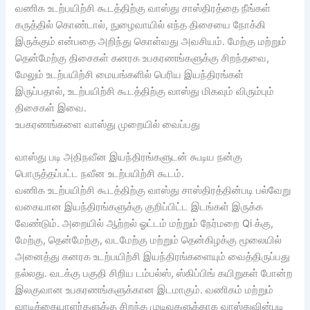
வணிக உடற்பயிற்சி கூடத்திற்கு வாஸ்து சாஸ்திரத்தை நீங்கள்
கருத்தில் கொண்டால், நுழைவாயில் எந்த திசையை நோக்கி
இருக்கும் என்பதை அறிந்து கொள்வது அவசியம். மேற்கு மற்றும்
தென்மேற்கு திசைகள் கனரக உபகரணங்களுக்கு சிறந்தவை,
மேலும் உடற்பயிற்சி மையங்களில் பெரிய இயந்திரங்கள்
இருப்பதால், உடற்பயிற்சி கூடத்திற்கு வாஸ்து மிகவும் விரும்பும்
திசைகள் இவை.
உபகரணங்களை வாஸ்து முறையில் வைப்பது
வாஸ்து படி அதிநவீன இயந்திரங்களுடன் கூடிய நன்கு
பொருத்தப்பட்ட நவீன உடற்பயிற்சி கூடம்.
வணிக உடற்பயிற்சி கூடத்திற்கு வாஸ்து சாஸ்திரத்தின்படி பல்வேறு
வகையான இயந்திரங்களுக்கு குறிப்பிட்ட இடங்கள் இருக்க
வேண்டும். அறையில் ஆற்றல் ஓட்டம் மற்றும் நேர்மறை Qi க்கு,
மேற்கு, தென்மேற்கு, வடமேற்கு மற்றும் தென்கிழக்கு மூலையில்
அனைத்து கனரக உடற்பயிற்சி இயந்திரங்களையும் வைத்திருப்பது
நல்லது. வடக்கு பகுதி சிறிய டம்பல்ஸ், ஸ்கிப்பிங் கயிறுகள் போன்ற
இலகுவான உபகரணங்களுக்கான இடமாகும். வணிகம் மற்றும்
வாடிக்கையாளர்களுக்கு சிறந்த முடிவுகளுக்காக வாஸ்துவின்படி