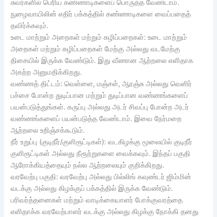
சுவர்களில் பெரிய கண்ணாடிகளைப் பொருத்த வேண்டாம்.
நுழைவாயிலின் எதிர் பக்கத்தில் கண்ணாடிகளை வைப்பதைத்
தவிர்க்கவும்.
உடை மாற்றும் அறைகள் மற்றும் கழிப்பறைகள்: உடை மாற்றும்
அறைகள் மற்றும் கழிப்பறைகள் மேற்கு அல்லது வடமேற்கு
திசையில் இருக்க வேண்டும். இது வீணான ஆற்றலை எளிதாக
அகற்ற அனுமதிக்கிறது.
வண்ணத் திட்டம்: வெள்ளை, மஞ்சள், ஆரஞ்சு அல்லது வெளிர்
பச்சை போன்ற துடிப்பான மற்றும் துடிப்பான வண்ணங்களைப்
பயன்படுத்துங்கள். கருப்பு அல்லது அடர் சிவப்பு போன்ற அடர்
வண்ணங்களைப் பயன்படுத்த வேண்டாம். இவை நேர்மறை
ஆற்றலை உறிஞ்சக்கூடும்.
நீர் உறுப்பு (குடிநீர்/குளிரூட்டிகள்): வடகிழக்கு மூலையில் குடிநீர்
குளிரூட்டிகள் அல்லது நீரூற்றுகளை வைக்கவும். இந்தப் பகுதி
ஆரோக்கியத்தையும் நல்ல ஆற்றலையும் குறிக்கிறது.
வரவேற்பு பகுதி: வரவேற்பு அல்லது பில்லிங் கவுண்டர் ஜிம்மின்
வடக்கு அல்லது கிழக்குப் பக்கத்தில் இருக்க வேண்டும்.
பரிவர்த்தனைகள் மற்றும் வாடிக்கையாளர் போக்குவரத்தை
எளிதாக்க வரவேற்பாளர் வடக்கு அல்லது கிழக்கு நோக்கி தனது