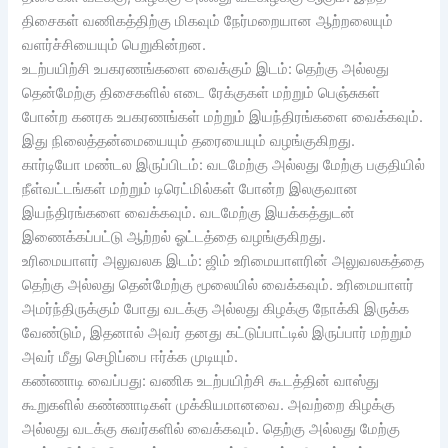
திசைகள் வணிகத்திற்கு மிகவும் நேர்மறையான ஆற்றலையும்
வளர்ச்சியையும் பெறுகின்றன.
உடற்பயிற்சி உபகரணங்களை வைக்கும் இடம்: தெற்கு அல்லது
தென்மேற்கு திசைகளில் எடை ரேக்குகள் மற்றும் பெஞ்சுகள்
போன்ற கனரக உபகரணங்கள் மற்றும் இயந்திரங்களை வைக்கவும்.
இது நிலைத்தன்மையையும் தரையையும் வழங்குகிறது.
கார்டியோ மண்டல இருப்பிடம்: வடமேற்கு அல்லது மேற்கு பகுதியில்
நீள்வட்டங்கள் மற்றும் டிரெட்மில்கள் போன்ற இலகுவான
இயந்திரங்களை வைக்கவும். வடமேற்கு இயக்கத்துடன்
இணைக்கப்பட்டு ஆற்றல் ஓட்டத்தை வழங்குகிறது.
உரிமையாளர் அலுவலக இடம்: ஜிம் உரிமையாளரின் அலுவலகத்தை
தெற்கு அல்லது தென்மேற்கு மூலையில் வைக்கவும். உரிமையாளர்
அமர்ந்திருக்கும் போது வடக்கு அல்லது கிழக்கு நோக்கி இருக்க
வேண்டும், இதனால் அவர் தனது கட்டுப்பாட்டில் இருப்பார் மற்றும்
அவர் மீது செழிப்பை ஈர்க்க முடியும்.
கண்ணாடி வைப்பது: வணிக உடற்பயிற்சி கூடத்தின் வாஸ்து
கூறுகளில் கண்ணாடிகள் முக்கியமானவை. அவற்றை கிழக்கு
அல்லது வடக்கு சுவர்களில் வைக்கவும். தெற்கு அல்லது மேற்கு