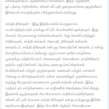
செல்வத்தையும் ஆற்றலையும் ஈர்க்கலாம். இந்த ஆற்றலின்
ஓட்டத்தை அதிகரிக்க, உங்கள் வீட்டின் நுழைவாயிலை ஒழுங்கீனம்
இல்லாமல் வைத்திருக்க பரிந்துரைக்கப்படுகிறது.
சாந்தி நிகேதன் – இது இந்தியாவில் பொதுவாகப்
பயன்படுத்தப்படும் வாஸ்து வீட்டுப் பெயர்களில் ஒன்றாகும். இது
மிகவும் பிரபலமானது என்னவென்றால், அது வெளிப்படுத்தும்
அதிர்வுகள். சாந்தி என்றால் அமைதி, நிகேதன் என்றால்
உறைவிடம். சாந்தி நிகேதன் என்பது அமைதியின் உறைவிடம் என்று
மொழிபெயர்க்கப்பட்டுள்ளது. குழப்பமான நவீன வாழ்க்கை
முறைக்கு மத்தியில் நாம் அனைவரும் அமைதியை நாடுகிறோம்.
குடும்ப உறுப்பினர்கள் அடிக்கடி தகராறு செய்கிறார்கள்.
பெற்றோர்கள் மற்றும் குழந்தைகள், கணவன் மற்றும் மனைவி
அல்லது உடன்பிறந்தவர்கள், எல்லா உறவுகளிலும் முதன்மையாக
கருத்து வேறுபாடு காரணமாக முரண்பாடுகள் உள்ளன. இந்த
பதற்றம் நம் வாழ்க்கையை பல வழிகளில் தொந்தரவு செய்கிறது.
இதனால் குழந்தைகள் மிக மோசமாக பாதிக்கப்படுகின்றனர்.
உங்கள் வீட்டின் பெயரை சாந்தி நிகேதன் என்று மாற்றுவது இங்கே
உதவியாக இருக்கும். இந்த பெயரின் ஆற்றல் அமைதியான