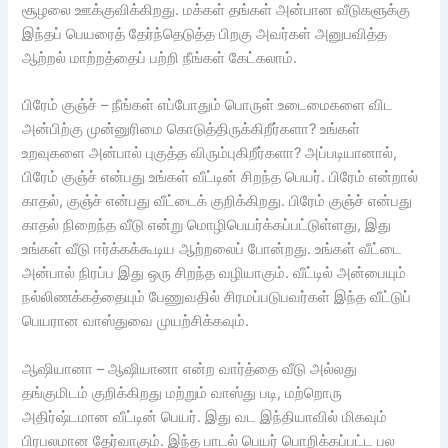
சூழலை ஊக்குவிக்கிறது. மக்கள் தங்கள் அன்பான வீடுகளுக்கு
இந்தப் பெயரைத் தேர்ந்தெடுத்த பிறகு அவர்கள் அனுபவித்த
ஆற்றல் மாற்றத்தைப் பற்றி நீங்கள் கேட்கலாம்.
பிரேம் குஞ்ச் – நீங்கள் எப்போதும் பொருள் உடைமைகளை விட
அன்பிற்கு முன்னுரிமை கொடுத்திருக்கிறீர்களா? உங்கள்
உறவுகளை அன்பால் புகுத்த விரும்புகிறீர்களா? அப்படியானால்,
பிரேம் குஞ்ச் என்பது உங்கள் வீட்டின் சிறந்த பெயர். பிரேம் என்றால்
காதல், குஞ்ச் என்பது வீட்டைக் குறிக்கிறது. பிரேம் குஞ்ச் என்பது
காதல் நிறைந்த வீடு என்று மொழிபெயர்க்கப்பட்டுள்ளது, இது
உங்கள் வீடு ஈர்க்கக்கூடிய ஆற்றலைப் போன்றது. உங்கள் வீட்டை
அன்பால் நிரப்ப இது ஒரு சிறந்த வழியாகும். வீட்டில் அன்பையும்
நல்லிணக்கத்தையும் பேணுவதில் சிரமப்படுபவர்கள் இந்த வீட்டுப்
பெயரான வாஸ்துவை முயற்சிக்கவும்.
ஆஷியானா – ஆஷியானா என்ற வார்த்தை வீடு அல்லது
தங்குமிடம் குறிக்கிறது மற்றும் வாஸ்து படி, மற்றொரு
அதிர்ஷ்டமான வீட்டின் பெயர். இது வட இந்தியாவில் மிகவும்
பிரபலமான தேர்வாகும். இந்த பாடல் பெயர் பொறிக்கப்பட்ட பல