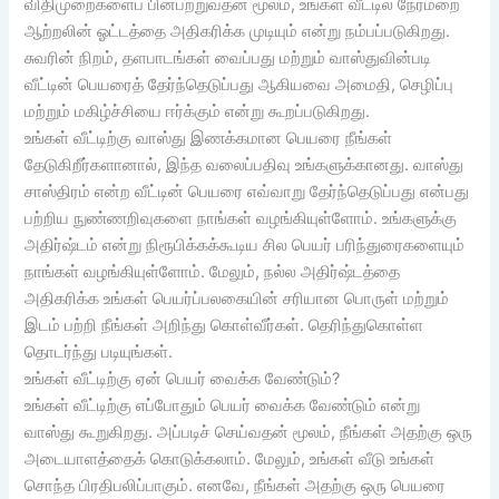
விதிமுறைகளைப் பின்பற்றுவதன் மூலம், உங்கள் வீட்டில் நேர்மறை
ஆற்றலின் ஓட்டத்தை அதிகரிக்க முடியும் என்று நம்பப்படுகிறது.
சுவரின் நிறம், தளபாடங்கள் வைப்பது மற்றும் வாஸ்துவின்படி
வீட்டின் பெயரைத் தேர்ந்தெடுப்பது ஆகியவை அமைதி, செழிப்பு
மற்றும் மகிழ்ச்சியை ஈர்க்கும் என்று கூறப்படுகிறது.
உங்கள் வீட்டிற்கு வாஸ்து இணக்கமான பெயரை நீங்கள்
தேடுகிறீர்களானால், இந்த வலைப்பதிவு உங்களுக்கானது. வாஸ்து
சாஸ்திரம் என்ற வீட்டின் பெயரை எவ்வாறு தேர்ந்தெடுப்பது என்பது
பற்றிய நுண்ணறிவுகளை நாங்கள் வழங்கியுள்ளோம். உங்களுக்கு
அதிர்ஷ்டம் என்று நிரூபிக்கக்கூடிய சில பெயர் பரிந்துரைகளையும்
நாங்கள் வழங்கியுள்ளோம். மேலும், நல்ல அதிர்ஷ்டத்தை
அதிகரிக்க உங்கள் பெயர்ப்பலகையின் சரியான பொருள் மற்றும்
இடம் பற்றி நீங்கள் அறிந்து கொள்வீர்கள். தெரிந்துகொள்ள
தொடர்ந்து படியுங்கள்.
உங்கள் வீட்டிற்கு ஏன் பெயர் வைக்க வேண்டும்?
உங்கள் வீட்டிற்கு எப்போதும் பெயர் வைக்க வேண்டும் என்று
வாஸ்து கூறுகிறது. அப்படிச் செய்வதன் மூலம், நீங்கள் அதற்கு ஒரு
அடையாளத்தைக் கொடுக்கலாம். மேலும், உங்கள் வீடு உங்கள்
சொந்த பிரதிபலிப்பாகும். எனவே, நீங்கள் அதற்கு ஒரு பெயரை