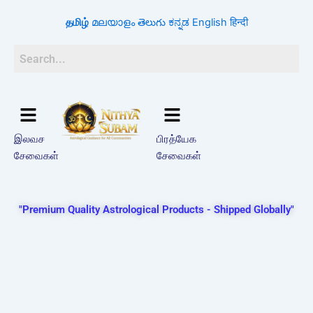
Skip
தமிழ்
മലയാളം
తెలుగు
ಕನ್ನಡ
English
हिन्दी
to
content
இலவச
பிரத்யேக
சேவைகள்
சேவைகள்
"Premium Quality Astrological Products - Shipped Globally"