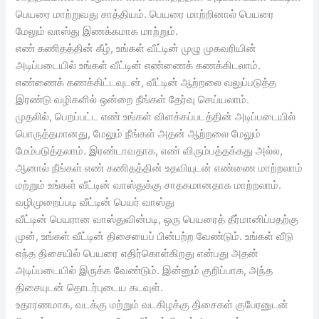
பெயரை மாற்றுவது சாத்தியம். பெயரை மாற்றினால் பெயரை
மேலும் வாஸ்து இணக்கமாக மாற்றும்.
எண் கணிதத்தின் கீழ், உங்கள் வீட்டின் முழு முகவரியின்
அடிப்படையில் உங்கள் வீட்டின் எண்ணைக் கணக்கிடலாம்.
எண்ணைக் கணக்கிட்டவுடன், வீட்டின் ஆற்றலை வலுப்படுத்த
இரண்டு வழிகளில் ஒன்றை நீங்கள் தேர்வு செய்யலாம்.
முதலில், பெறப்பட்ட எண் உங்கள் விளக்கப்படத்தின் அடிப்படையில்
பொருத்தமானது, மேலும் நீங்கள் அதன் ஆற்றலை மேலும்
மேம்படுத்தலாம். இரண்டாவதாக, எண் விரும்பத்தக்கது அல்ல,
ஆனால் நீங்கள் எண் கணிதத்தின் உதவியுடன் எண்ணை மாற்றலாம்
மற்றும் உங்கள் வீட்டின் வாஸ்துக்கு சாதகமானதாக மாற்றலாம்.
வழிமுறைப்படி வீட்டின் பெயர் வாஸ்து
வீட்டின் பெயரான வாஸ்துவின்படி, ஒரு பெயரைத் தீர்மானிப்பதற்கு
முன், உங்கள் வீட்டின் திசையைப் பின்பற்ற வேண்டும். உங்கள் வீடு
எந்த திசையில் பெயரை எதிர்கொள்கிறது என்பது அதன்
அடிப்படையில் இருக்க வேண்டும். இன்னும் குறிப்பாக, அந்த
திசையுடன் தொடர்புடைய கடவுள்.
உதாரணமாக, வடக்கு மற்றும் வடகிழக்கு திசைகள் குபேரனுடன்