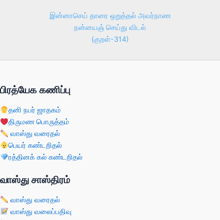
இன்னாசெய் தாரை ஒறுத்தல் அவர்நாண
நன்னயஞ் செய்து விடல்
(குறள்-314)
பிரத்யேக கணிப்பு
தனி நபர் ஜாதகம்
திருமண பொருத்தம்
வாஸ்து வரைதல்
பெயர் கண்டறிதல்
ரத்தினக் கல் கண்டறிதல்
வாஸ்து சாஸ்திரம்
வாஸ்து வரைதல்
வாஸ்து வலைப்பதிவு