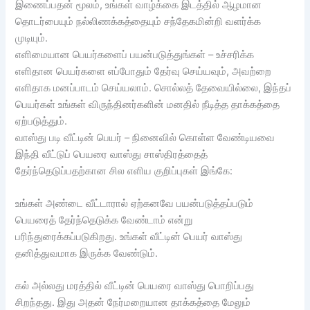
இணைப்பதன் மூலம், உங்கள் வாழ்க்கை இடத்தில் ஆழமான
தொடர்பையும் நல்லிணக்கத்தையும் சந்தேகமின்றி வளர்க்க
முடியும்.
எளிமையான பெயர்களைப் பயன்படுத்துங்கள் – உச்சரிக்க
எளிதான பெயர்களை எப்போதும் தேர்வு செய்யவும், அவற்றை
எளிதாக மனப்பாடம் செய்யலாம். சொல்லத் தேவையில்லை, இந்தப்
பெயர்கள் உங்கள் விருந்தினர்களின் மனதில் நீடித்த தாக்கத்தை
ஏற்படுத்தும்.
வாஸ்து படி வீட்டின் பெயர் – நினைவில் கொள்ள வேண்டியவை
இந்தி வீட்டுப் பெயரை வாஸ்து சாஸ்திரத்தைத்
தேர்ந்தெடுப்பதற்கான சில எளிய குறிப்புகள் இங்கே:
உங்கள் அண்டை வீட்டாரால் ஏற்கனவே பயன்படுத்தப்படும்
பெயரைத் தேர்ந்தெடுக்க வேண்டாம் என்று
பரிந்துரைக்கப்படுகிறது. உங்கள் வீட்டின் பெயர் வாஸ்து
தனித்துவமாக இருக்க வேண்டும்.
கல் அல்லது மரத்தில் வீட்டின் பெயரை வாஸ்து பொறிப்பது
சிறந்தது. இது அதன் நேர்மறையான தாக்கத்தை மேலும்