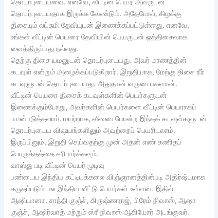
தொடர்புடையவை. எனவே, வீட்டின் பெயர் அவருடன்
தொடர்புடையதாக இருக்க வேண்டும். அதேபோல், கிழக்கு
திசையும் லட்சுமி தேவியுடன் இணைக்கப்பட்டுள்ளது. எனவே,
உங்கள் வீட்டின் பெயரை தேவியின் பெயருடன் ஒத்திசைவாக
வைத்திருப்பது நல்லது.
தெற்கு திசை யமனுடன் தொடர்புடையது. அவர் மரணத்தின்
கடவுள் என்றும் அழைக்கப்படுகிறார். இறுதியாக, மேற்கு திசை நீர்
கடவுளுடன் தொடர்புடையது. அதுதான் வருண பகவான்.
வீட்டின் பெயரை திசைக் கடவுள்களின் பெயர்களுடன்
இணைக்கும்போது, அவர்களின் பெயர்களை வீட்டின் பெயராகப்
பயன்படுத்தலாம். மாற்றாக, வீணை போன்ற இந்தக் கடவுள்களுடன்
தொடர்புடைய விஷயங்களிலும் அவற்றைப் பெயரிடலாம்.
இருப்பினும், இறுதி செய்வதற்கு முன் அதன் எண் கணிதப்
பொருத்தத்தை சரிபார்க்கவும்.
வாஸ்து படி வீட்டின் பெயர் முடிவு
பண்டைய இந்திய கட்டிடக்கலை விஞ்ஞானத்தின்படி அதிர்ஷ்டமாக
கருதப்படும் பல இந்திய வீட்டு பெயர்கள் உள்ளன. இதில்
ஆஷியானா, சாந்தி குஞ்ச், கிருஷ்ணராஜ், பிரேம் நிவாஸ், ஆஷா
குஞ்ச், ஆஷிர்வாத் மற்றும் ஸ்ரீ நிவாஸ் ஆகியோர் அடங்குவர்.