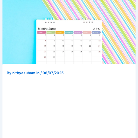
By
nithyasubam.in
/
06/07/2025