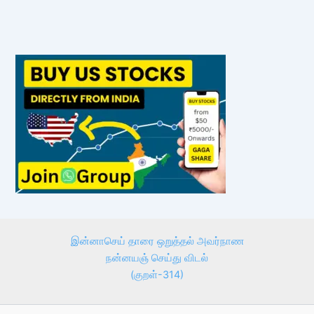
இன்னாசெய் தாரை ஒறுத்தல் அவர்நாண
நன்னயஞ் செய்து விடல்
(குறள்-314)