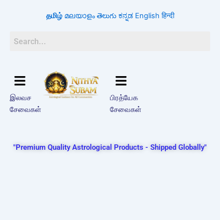
Skip
தமிழ்
മലയാളം
తెలుగు
ಕನ್ನಡ
English
हिन्दी
to
content
இலவச
பிரத்யேக
சேவைகள்
சேவைகள்
"Premium Quality Astrological Products - Shipped Globally"