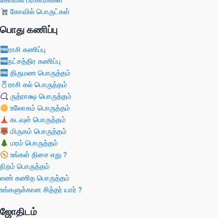
கோவில் பரிகாரங்கள்
கோவில் பொருட்கள்
பொது கணிப்பு
ராசி கணிப்பு
நட்சத்திர கணிப்பு
திருமண பொருத்தம்
ராசி கல் பொருத்தம்
ருத்ராக்ஷ பொருத்தம்
உலோகம் பொருத்தம்
கடவுள் பொருத்தம்
மிருகம் பொருத்தம்
மரம் பொருத்தம்
உங்கள் திசை எது ?
நிறம் பொருத்தம்
எண் கணித பொருத்தம்
உங்களுக்கான சித்தர் யார் ?
ஜோதிடம்