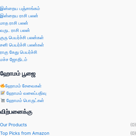
இன்றைய பஞ்சாங்கம்
இன்றைய ராசி பலன்
மாத ராசி பலன்
வருட ராசி பலன்
குரு பெயர்ச்சி பலன்கள்
சனி பெயர்ச்சி பலன்கள்
ராகு கேது பெயர்ச்சி
மச்ச ஜோதிடம்
ஹோமம் பூஜை
ஹோமம் சேவைகள்
ஹோமம் வலைப்பதிவு
ஹோமம் பொருட்கள்
விற்பனைக்கு
Our Products
(0)
Top Picks from Amazon
(0)