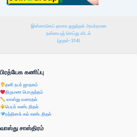
இன்னாசெய் தாரை ஒறுத்தல் அவர்நாண
நன்னயஞ் செய்து விடல்
(குறள்-314)
பிரத்யேக கணிப்பு
தனி நபர் ஜாதகம்
திருமண பொருத்தம்
வாஸ்து வரைதல்
பெயர் கண்டறிதல்
ரத்தினக் கல் கண்டறிதல்
வாஸ்து சாஸ்திரம்