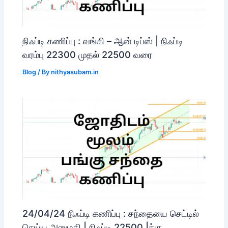
நிஃப்டி கணிப்பு : வங்கி – ஆன் டிப்ஸ் | நிஃப்டி
வரம்பு 22300 முதல் 22500 வரை
Blog
/ By
nithyasubam.in
24/04/24 நிஃப்டி கணிப்பு : சந்தையை செட்டில்
செய்ய அனுமதி | நிஃப்டி 22500 |க்கு