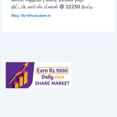
திட்டமிடலாம் ஸ்டாப்லாஸ் @ 22250 நிஃப்டி
Blog
/ By
nithyasubam.in