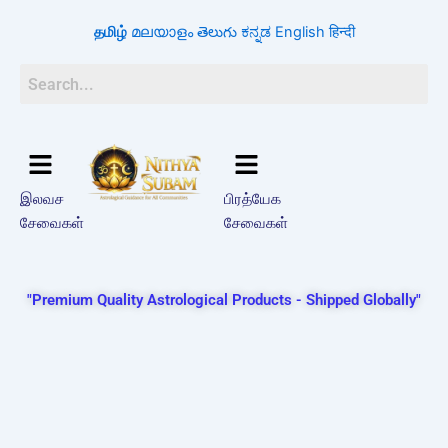
Skip
தமிழ்
മലയാളം
తెలుగు
ಕನ್ನಡ
English
हिन्दी
to
content
இலவச
பிரத்யேக
சேவைகள்
சேவைகள்
"Premium Quality Astrological Products - Shipped Globally"