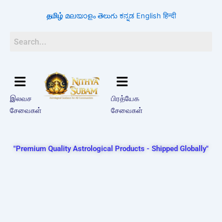
Skip
தமிழ்
മലയാളം
తెలుగు
ಕನ್ನಡ
English
हिन्दी
to
content
இலவச
பிரத்யேக
சேவைகள்
சேவைகள்
"Premium Quality Astrological Products - Shipped Globally"