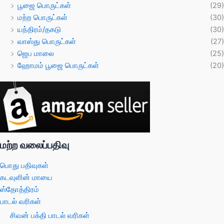
பூஜை பொருட்கள்
(29)
மற்ற பொருட்கள்
(30)
யந்திரம்/தகடு
(30)
வாஸ்து பொருட்கள்
(27)
ஜெப மாலை
(25)
ஹோமம் பூஜை பொருட்கள்
(20)
மற்ற வலைப்பதிவு
பொது பதிவுகள்
கடவுளின் மாயை
ஸ்தோத்திரம்
பாடல் வரிகள்
சிவன் பக்தி பாடல் வரிகள்