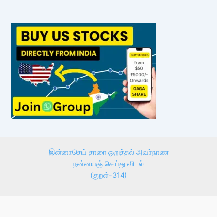
இன்னாசெய் தாரை ஒறுத்தல் அவர்நாண
நன்னயஞ் செய்து விடல்
(குறள்-314)