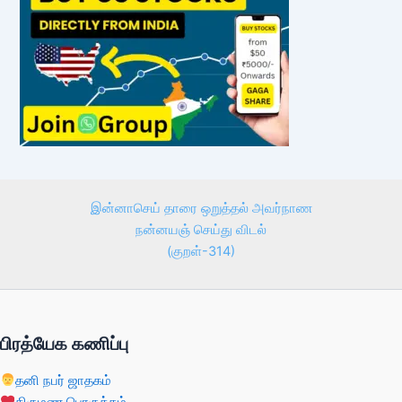
இன்னாசெய் தாரை ஒறுத்தல் அவர்நாண
நன்னயஞ் செய்து விடல்
(குறள்-314)
பிரத்யேக கணிப்பு
தனி நபர் ஜாதகம்
திருமண பொருத்தம்