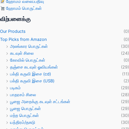
ஹோமம் வலைப்பதிவு
ஹோமம் பொருட்கள்
விற்பனைக்கு
Our Products
(0)
Top Picks from Amazon
(0)
அலங்கார பொருட்கள்
(30)
கடவுள் சிலை
(24)
கோவில் பொருட்கள்
(0)
தஞ்சை கடவுள் ஓவியங்கள்
(29)
பக்தி கருவி இசை (cd)
(11)
பக்தி கருவி இசை (USB)
(2)
படிகம்
(29)
பாதரசம் சிலை
(28)
பூஜை அறைக்கு கடவுள் சட்டங்கள்
(29)
பூஜை பொருட்கள்
(29)
மற்ற பொருட்கள்
(30)
யந்திரம்/தகடு
(30)