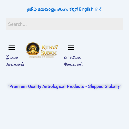
Skip
தமிழ்
മലയാളം
తెలుగు
ಕನ್ನಡ
English
हिन्दी
to
content
இலவச
பிரத்யேக
சேவைகள்
சேவைகள்
"Premium Quality Astrological Products - Shipped Globally"