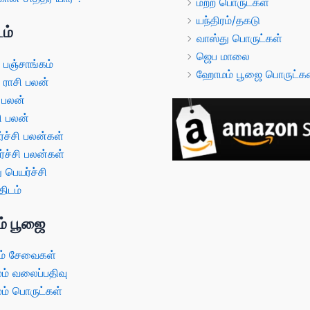
மற்ற பொருட்கள்
யந்திரம்/தகடு
ம்
வாஸ்து பொருட்கள்
ஜெப மாலை
பஞ்சாங்கம்
ஹோமம் பூஜை பொருட்கள
ராசி பலன்
 பலன்
ி பலன்
்ச்சி பலன்கள்
்ச்சி பலன்கள்
 பெயர்ச்சி
ிடம்
் பூஜை
் சேவைகள்
 வலைப்பதிவு
 பொருட்கள்