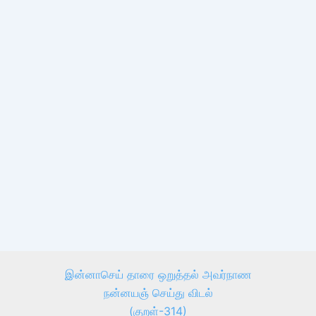
இன்னாசெய் தாரை ஒறுத்தல் அவர்நாண
நன்னயஞ் செய்து விடல்
(குறள்-314)