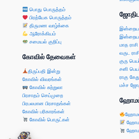
பொது பொருத்தம்
ஜோதிட
பிரத்யேக பொருத்தம்
திருமண வாழ்க்கை
இன்றைய 
ஆரோக்கியம்
இன்றைய 
சமையல் குறிப்பு
மாத ராசி
வருட ராச
கோவில் தேவைகள்
குரு பெயர
சனி பெயர
திருப்பதி இன்று
ராகு கேது
கோவில் விவரங்கள்
மச்ச ஜோத
கோவில் சுற்றுலா
பிரசாதம் செய்முறை
ஹோமம
பிரபலமான பிரசாதங்கள்
கோவில் பரிகாரங்கள்
ஹோமம
கோவில் பொருட்கள்
ஹோமம்
ஹோமம்