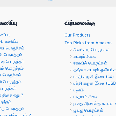
கணிப்பு
விற்பனைக்கு
ணிப்பு
Our Products
திர கணிப்பு
Top Picks from Amazon
ண பொருத்தம்
அலங்கார பொருட்கள்
ல் பொருத்தம்
கடவுள் சிலை
க்ஷ பொருத்தம்
கோவில் பொருட்கள்
் பொருத்தம்
தஞ்சை கடவுள் ஓவியங்க
் பொருத்தம்
பக்தி கருவி இசை (cd)
் பொருத்தம்
பக்தி கருவி இசை (USB
பொருத்தம்
படிகம்
் திசை எது ?
பாதரசம் சிலை
ருத்தம்
பூஜை அறைக்கு கடவுள் ச
த பொருத்தம்
பூஜை பொருட்கள்
ான சித்தர் யார் ?