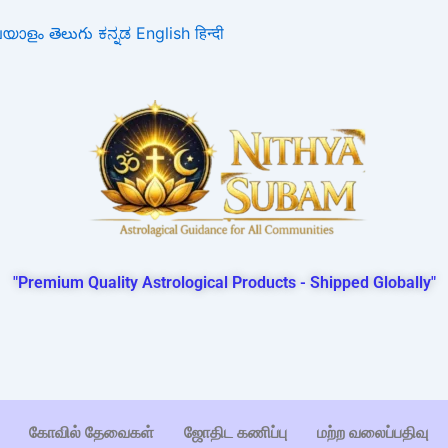
ലയാളം
తెలుగు
ಕನ್ನಡ
English
हिन्दी
"Premium Quality Astrological Products - Shipped Globally"
கோவில் தேவைகள்
ஜோதிட கணிப்பு
மற்ற வலைப்பதிவு