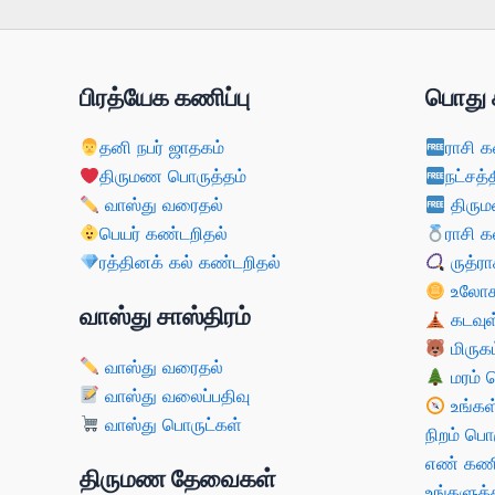
பிரத்யேக கணிப்பு
பொது 
தனி நபர் ஜாதகம்
ராசி க
திருமண பொருத்தம்
நட்சத்
வாஸ்து வரைதல்
திரும
பெயர் கண்டறிதல்
ராசி க
ரத்தினக் கல் கண்டறிதல்
ருத்ரா
உலோகம
வாஸ்து சாஸ்திரம்
கடவுள
மிருகம
வாஸ்து வரைதல்
மரம் 
வாஸ்து வலைப்பதிவு
உங்கள
வாஸ்து பொருட்கள்
நிறம் பொ
எண் கணி
திருமண தேவைகள்
உங்களுக்க