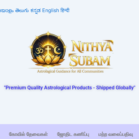
ലയാളം
తెలుగు
ಕನ್ನಡ
English
हिन्दी
"Premium Quality Astrological Products - Shipped Globally"
கோவில் தேவைகள்
ஜோதிட கணிப்பு
மற்ற வலைப்பதிவு