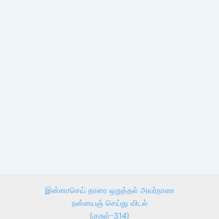
இன்னாசெய் தாரை ஒறுத்தல் அவர்நாண
நன்னயஞ் செய்து விடல்
(குறள்-314)