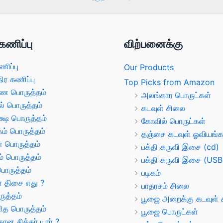
கணிப்பு
விற்பனைக்கு
ணிப்பு
Our Products
திர கணிப்பு
Top Picks from Amazon
ண பொருத்தம்
அலங்கார பொருட்கள்
ல் பொருத்தம்
கடவுள் சிலை
க்ஷ பொருத்தம்
கோவில் பொருட்கள்
் பொருத்தம்
தஞ்சை கடவுள் ஓவியங்க
் பொருத்தம்
பக்தி கருவி இசை (cd)
் பொருத்தம்
பக்தி கருவி இசை (USB
பொருத்தம்
படிகம்
் திசை எது ?
பாதரசம் சிலை
ருத்தம்
பூஜை அறைக்கு கடவுள் ச
த பொருத்தம்
பூஜை பொருட்கள்
ான சித்தர் யார் ?