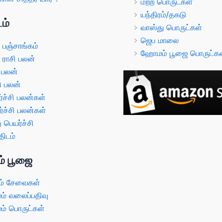
மற்ற பொருட்கள்
யந்திரம்/தகடு
ம்
வாஸ்து பொருட்கள்
ஜெப மாலை
பஞ்சாங்கம்
ஹோமம் பூஜை பொருட்கள
ராசி பலன்
 பலன்
ி பலன்
்ச்சி பலன்கள்
்ச்சி பலன்கள்
 பெயர்ச்சி
ிடம்
் பூஜை
் சேவைகள்
 வலைப்பதிவு
 பொருட்கள்