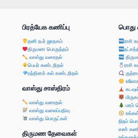
பிரத்யேக கணிப்பு
பொது 
தனி நபர் ஜாதகம்
ராசி க
திருமண பொருத்தம்
நட்சத்
வாஸ்து வரைதல்
திரும
பெயர் கண்டறிதல்
ராசி க
ரத்தினக் கல் கண்டறிதல்
ருத்ரா
உலோகம
வாஸ்து சாஸ்திரம்
கடவுள
மிருகம
வாஸ்து வரைதல்
மரம் 
வாஸ்து வலைப்பதிவு
உங்கள
வாஸ்து பொருட்கள்
நிறம் பொ
எண் கணி
திருமண தேவைகள்
உங்களுக்க