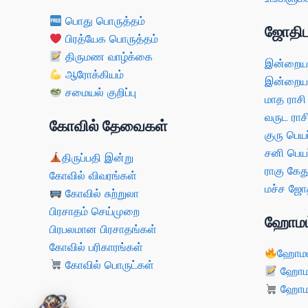
பொது பொருத்தம்
ஜோதிட
பிரத்யேக பொருத்தம்
திருமண வாழ்க்கை
இன்றைய 
ஆரோக்கியம்
இன்றைய 
சமையல் குறிப்பு
மாத ராசி
வருட ராச
கோவில் தேவைகள்
குரு பெயர
சனி பெயர
திருப்பதி இன்று
ராகு கேது
கோவில் விவரங்கள்
மச்ச ஜோத
கோவில் சுற்றுலா
பிரசாதம் செய்முறை
ஹோமம
பிரபலமான பிரசாதங்கள்
கோவில் பரிகாரங்கள்
ஹோமம
கோவில் பொருட்கள்
ஹோமம்
ஹோமம்