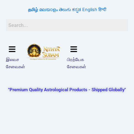
Skip
தமிழ்
മലയാളം
తెలుగు
ಕನ್ನಡ
English
हिन्दी
to
content
இலவச
பிரத்யேக
சேவைகள்
சேவைகள்
"Premium Quality Astrological Products - Shipped Globally"