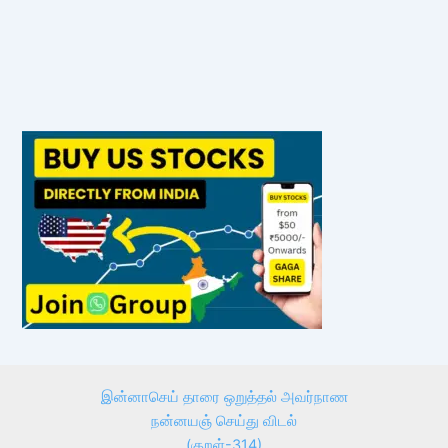
இன்னாசெய் தாரை ஒறுத்தல் அவர்நாண
நன்னயஞ் செய்து விடல்
(குறள்-314)