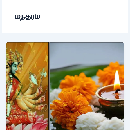
மநதரம