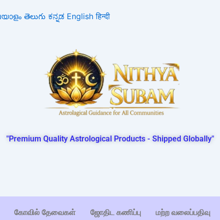
ലയാളം
తెలుగు
ಕನ್ನಡ
English
हिन्दी
"Premium Quality Astrological Products - Shipped Globally"
கோவில் தேவைகள்
ஜோதிட கணிப்பு
மற்ற வலைப்பதிவு