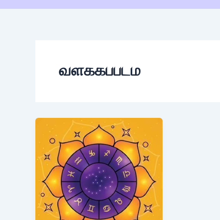
வளககபபடம