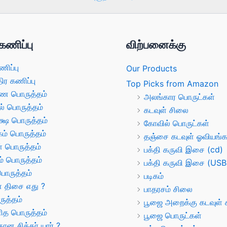
கணிப்பு
விற்பனைக்கு
ணிப்பு
Our Products
திர கணிப்பு
Top Picks from Amazon
ண பொருத்தம்
அலங்கார பொருட்கள்
ல் பொருத்தம்
கடவுள் சிலை
க்ஷ பொருத்தம்
கோவில் பொருட்கள்
் பொருத்தம்
தஞ்சை கடவுள் ஓவியங்க
் பொருத்தம்
பக்தி கருவி இசை (cd)
் பொருத்தம்
பக்தி கருவி இசை (USB
பொருத்தம்
படிகம்
் திசை எது ?
பாதரசம் சிலை
ருத்தம்
பூஜை அறைக்கு கடவுள் ச
த பொருத்தம்
பூஜை பொருட்கள்
ான சித்தர் யார் ?