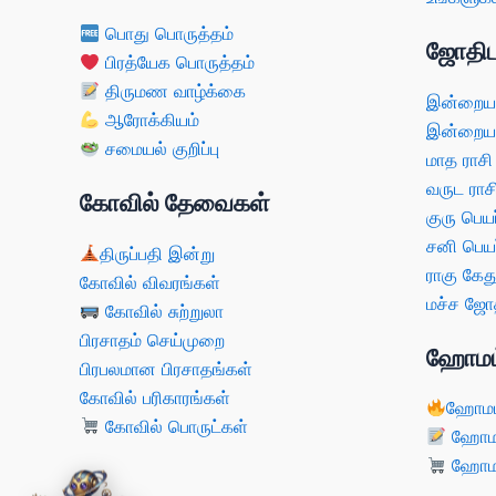
பொது பொருத்தம்
ஜோதிட
பிரத்யேக பொருத்தம்
திருமண வாழ்க்கை
இன்றைய 
ஆரோக்கியம்
இன்றைய 
சமையல் குறிப்பு
மாத ராசி
வருட ராச
கோவில் தேவைகள்
குரு பெயர
சனி பெயர
திருப்பதி இன்று
ராகு கேது
கோவில் விவரங்கள்
மச்ச ஜோத
கோவில் சுற்றுலா
பிரசாதம் செய்முறை
ஹோமம
பிரபலமான பிரசாதங்கள்
கோவில் பரிகாரங்கள்
ஹோமம
கோவில் பொருட்கள்
ஹோமம்
ஹோமம்