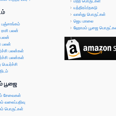
மற்ற பொருட்கள்
யந்திரம்/தகடு
ம்
வாஸ்து பொருட்கள்
ஜெப மாலை
பஞ்சாங்கம்
ஹோமம் பூஜை பொருட்கள
ராசி பலன்
 பலன்
ி பலன்
்ச்சி பலன்கள்
்ச்சி பலன்கள்
 பெயர்ச்சி
ிடம்
் பூஜை
் சேவைகள்
 வலைப்பதிவு
 பொருட்கள்