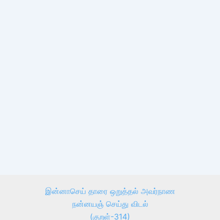
இன்னாசெய் தாரை ஒறுத்தல் அவர்நாண
நன்னயஞ் செய்து விடல்
(குறள்-314)