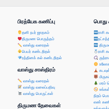
பிரத்யேக கணிப்பு
பொது 
தனி நபர் ஜாதகம்
ராசி க
திருமண பொருத்தம்
நட்சத்
வாஸ்து வரைதல்
திரும
பெயர் கண்டறிதல்
ராசி க
ரத்தினக் கல் கண்டறிதல்
ருத்ரா
உலோகம
வாஸ்து சாஸ்திரம்
கடவுள
மிருகம
வாஸ்து வரைதல்
மரம் 
வாஸ்து வலைப்பதிவு
உங்கள
வாஸ்து பொருட்கள்
நிறம் பொ
எண் கணி
திருமண தேவைகள்
உங்களுக்க