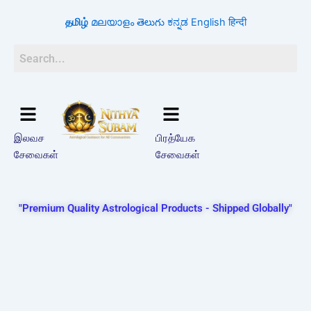
Search
Skip
for:
தமிழ்
മലയാളം
తెలుగు
ಕನ್ನಡ
English
हिन्दी
to
content
இலவச
பிரத்யேக
சேவைகள்
சேவைகள்
"Premium Quality Astrological Products - Shipped Globally"