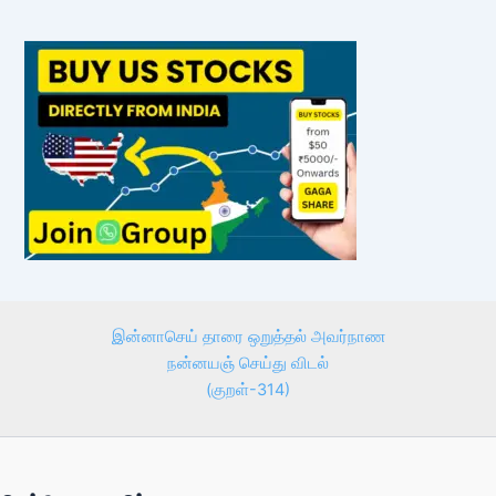
இன்னாசெய் தாரை ஒறுத்தல் அவர்நாண
நன்னயஞ் செய்து விடல்
(குறள்-314)