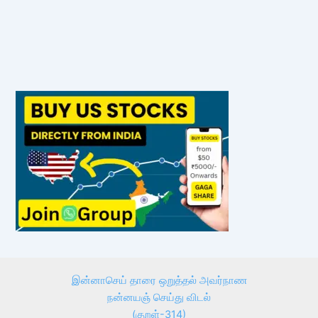
இன்னாசெய் தாரை ஒறுத்தல் அவர்நாண
நன்னயஞ் செய்து விடல்
(குறள்-314)