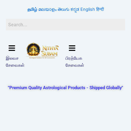
Skip
தமிழ்
മലയാളം
తెలుగు
ಕನ್ನಡ
English
हिन्दी
to
content
இலவச
பிரத்யேக
சேவைகள்
சேவைகள்
"Premium Quality Astrological Products - Shipped Globally"