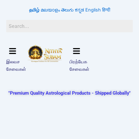
Skip
தமிழ்
മലയാളം
తెలుగు
ಕನ್ನಡ
English
हिन्दी
to
content
இலவச
பிரத்யேக
சேவைகள்
சேவைகள்
"Premium Quality Astrological Products - Shipped Globally"