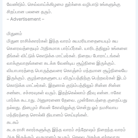
வேண்டும். செவ்வாய்க்கிழமை துர்க்கை வழிபாடு உங்களுக்கு
சிறப்பான பலனை தரும்.
– Advertisement –
மிதுனம்
மிதுன ராசிக்காரர்கள் இந்த வாரம் சுயமரியாதையையும் சுய
கௌரவத்தையும் அதிகமாக பார்ப்பீர்கள். யாரிடத்திலும் உங்களை
நீங்கள் விட்டுக் கொடுக்க மாட்டீர்கள். நிறைய போராட்டங்கள்
வாக்குவாதங்களை கடக்க வேண்டிய சூழ்நிலை இருக்கும்.
வியாபாரத்தை பொருத்தவரை கொஞ்சம் மந்தமான சூழ்நிலையே
இருக்கும். குழந்தைகளுடைய விருப்பத்திற்கு பெற்றவர்கள் இடம்
கொடுக்க மாட்டீர்கள். இதனால் குடும்பத்திலும் சின்ன சின்ன
சண்டை சச்சரவுகள் வரும். இதற்கெல்லாம் தீர்வு என்ன. ஈகோ
பார்க்க கூடாது. அனுசரணை தேவை. முன்கோபத்தை குறைப்பது
நல்லது. தினமும் சிவன் கோவிலுக்கு சென்று ஓம் நமசிவாய
மந்திரத்தை சொல்லி தியானம் செய்யுங்கள்.
கடகம்
கடக ராசி காரர்களுக்கு இந்த வாரம் சந்தோஷம் நிறைந்த வாரம்
ஆக இருக்கும். வருமானம் உயரும். செலவு அதற்கு ஏற்றவாறு