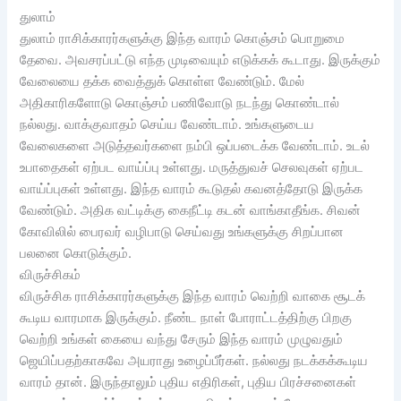
துலாம்
துலாம் ராசிக்காரர்களுக்கு இந்த வாரம் கொஞ்சம் பொறுமை
தேவை. அவசரப்பட்டு எந்த முடிவையும் எடுக்கக் கூடாது. இருக்கும்
வேலையை தக்க வைத்துக் கொள்ள வேண்டும். மேல்
அதிகாரிகளோடு கொஞ்சம் பணிவோடு நடந்து கொண்டால்
நல்லது. வாக்குவாதம் செய்ய வேண்டாம். உங்களுடைய
வேலைகளை அடுத்தவர்களை நம்பி ஒப்படைக்க வேண்டாம். உடல்
உபாதைகள் ஏற்பட வாய்ப்பு உள்ளது. மருத்துவச் செலவுகள் ஏற்பட
வாய்ப்புகள் உள்ளது. இந்த வாரம் கூடுதல் கவனத்தோடு இருக்க
வேண்டும். அதிக வட்டிக்கு கைநீட்டி கடன் வாங்காதீங்க. சிவன்
கோவிலில் பைரவர் வழிபாடு செய்வது உங்களுக்கு சிறப்பான
பலனை கொடுக்கும்.
விருச்சிகம்
விருச்சிக ராசிக்காரர்களுக்கு இந்த வாரம் வெற்றி வாகை சூடக்
கூடிய வாரமாக இருக்கும். நீண்ட நாள் போராட்டத்திற்கு பிறகு
வெற்றி உங்கள் கையை வந்து சேரும்‌ இந்த வாரம் முழுவதும்
ஜெயிப்பதற்காகவே அயராது உழைப்பீர்கள். நல்லது நடக்கக்கூடிய
வாரம் தான். இருந்தாலும் புதிய எதிரிகள், புதிய பிரச்சனைகள்