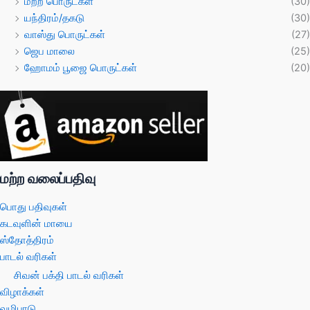
மற்ற பொருட்கள்
(30)
யந்திரம்/தகடு
(30)
வாஸ்து பொருட்கள்
(27)
ஜெப மாலை
(25)
ஹோமம் பூஜை பொருட்கள்
(20)
மற்ற வலைப்பதிவு
பொது பதிவுகள்
கடவுளின் மாயை
ஸ்தோத்திரம்
பாடல் வரிகள்
சிவன் பக்தி பாடல் வரிகள்
விழாக்கள்
வழிபாடு