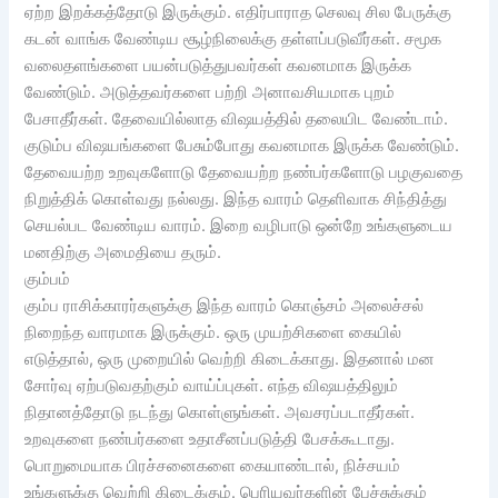
ஏற்ற இறக்கத்தோடு இருக்கும். எதிர்பாராத செலவு சில பேருக்கு
கடன் வாங்க வேண்டிய சூழ்நிலைக்கு தள்ளப்படுவீர்கள். சமூக
வலைதளங்களை பயன்படுத்துபவர்கள் கவனமாக இருக்க
வேண்டும். அடுத்தவர்களை பற்றி அனாவசியமாக புறம்
பேசாதீர்கள். தேவையில்லாத விஷயத்தில் தலையிட வேண்டாம்.
குடும்ப விஷயங்களை பேசும்போது கவனமாக இருக்க வேண்டும்.
தேவையற்ற உறவுகளோடு தேவையற்ற நண்பர்களோடு பழகுவதை
நிறுத்திக் கொள்வது நல்லது. இந்த வாரம் தெளிவாக சிந்தித்து
செயல்பட வேண்டிய வாரம். இறை வழிபாடு ஒன்றே உங்களுடைய
மனதிற்கு அமைதியை தரும்.
கும்பம்
கும்ப ராசிக்காரர்களுக்கு இந்த வாரம் கொஞ்சம் அலைச்சல்
நிறைந்த வாரமாக இருக்கும். ஒரு முயற்சிகளை கையில்
எடுத்தால், ஒரு முறையில் வெற்றி கிடைக்காது. இதனால் மன
சோர்வு ஏற்படுவதற்கும் வாய்ப்புகள். எந்த விஷயத்திலும்
நிதானத்தோடு நடந்து கொள்ளுங்கள். அவசரப்படாதீர்கள்.
உறவுகளை நண்பர்களை உதாசீனப்படுத்தி பேசக்கூடாது.
பொறுமையாக பிரச்சனைகளை கையாண்டால், நிச்சயம்
உங்களுக்கு வெற்றி கிடைக்கும். பெரியவர்களின் பேச்சுக்கும்