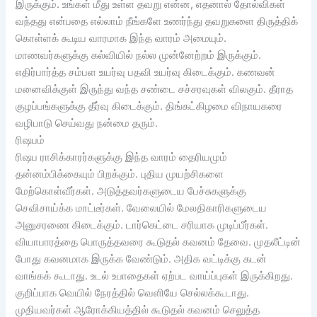
இருக்கும். உங்கள் மீது உள்ள தவறு என்ன, எதனால் தோல்விகள்
வந்தது என்பதை எல்லாம் நீங்களே உணர்ந்து தவறுகளை திருத்திக்
கொள்ளக் கூடிய வாரமாக இந்த வாரம் அமையும்.
மாணவர்களுக்கு கல்வியில் நல்ல முன்னேற்றம் இருக்கும்.
எதிர்பார்த்த சம்பள உயர்வு பதவி உயர்வு கிடைக்கும். கணவன்
மனைவிக்குள் இருந்து வந்த சண்டை சச்சரவுகள் விலகும். தீராத
குழப்பங்களுக்கு தீர்வு கிடைக்கும். திங்கட்கிழமை விநாயகரை
வழிபாடு செய்வது நன்மை தரும்.
ரிஷபம்
ரிஷப ராசிக்காரர்களுக்கு இந்த வாரம் தைரியமும்
தன்னம்பிக்கையும் பிறக்கும். புதிய முயற்சிகளை
மேற்கொள்வீர்கள். அடுத்தவர்களுடைய பேச்சுகளுக்கு
செவிசாய்க்க மாட்டீர்கள். வேலையில் மேலதிகாரிகளுடைய
அனுசரணை கிடைக்கும். டார்கெட்டை சரியாக முடிப்பீர்கள்.
வியாபாரத்தை பொருத்தவரை கூடுதல் கவனம் தேவை. முதலீட்டின்
போது கவனமாக இருக்க வேண்டும். அதிக வட்டிக்கு கடன்
வாங்கக் கூடாது. உடல் உபாதைகள் ஏற்பட வாய்ப்புகள் இருக்கிறது.
குறிப்பாக வெயில் நேரத்தில் வெளியே செல்லக்கூடாது.
முதியவர்கள் ஆரோக்கியத்தில் கூடுதல் கவனம் செலுத்த