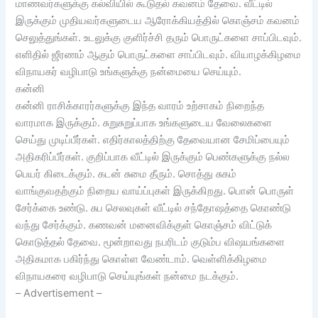
மாணவர்களுக்கு கல்வியில் கூடுதல் கவனம் தேவை. வீட்டில்
இருக்கும் முதியவர்களுடைய ஆரோக்கியத்தில் கொஞ்சம் கவனம்
செலுத்துங்கள். உடலுக்கு குளிர்ச்சி தரும் பொருட்களை சாப்பிடவும்.
எளிதில் ஜீரணம் ஆகும் பொருட்களை சாப்பிடவும். வியாழக்கிழமை
விநாயகர் வழிபாடு உங்களுக்கு நன்மையை செய்யும்.
கன்னி
கன்னி ராசிக்காரர்களுக்கு இந்த வாரம் உற்சாகம் நிறைந்த
வாரமாக இருக்கும். சுறுசுறுப்பாக உங்களுடைய வேலைகளை
செய்து முடிப்பீர்கள். எதிர்காலத்திற்கு தேவையான சேமிப்பையும்
அதிகரிப்பீர்கள். குறிப்பாக வீட்டில் இருக்கும் பெண்களுக்கு நல்ல
பெயர் கிடைக்கும். கடன் சுமை தீரும். சொத்து சுகம்
வாங்குவதற்கும் நிறைய வாய்ப்புகள் இருக்கிறது. பொன் பொருள்
சேர்க்கை உண்டு. சுப செலவுகள் வீட்டில் சந்தோஷத்தை கொண்டு
வந்து சேர்க்கும். கணவன் மனைவிக்குள் கொஞ்சம் விட்டுக்
கொடுத்தல் தேவை. மூன்றாவது நபரிடம் குடும்ப விஷயங்களை
அதிகமாக பகிர்ந்து கொள்ள வேண்டாம். வெள்ளிக்கிழமை
விநாயகரை வழிபாடு செய்யுங்கள் நன்மை நடக்கும்.
– Advertisement –