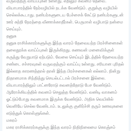
வருவதற்கு வாய்ப்புகள் உள்ளது. எதிலும் கவனம் தேவை.
வியாபாரத்தில் நேர்வழியில் நடக்க வேண்டும். குறுக்கு வழியில்
செல்லக்கூடாது. நண்பர்களுடைய பேச்சைக் கேட்டு நண்பர்களுடன்
ஊர் சுற்றி நேரத்தை வீணாக்காதீர்கள். பெருமாள் வழிபாடு நன்மை
செய்யும்.
தனுசு
தனுசு ராசிக்காரர்களுக்கு இந்த வாரம் தேவையற்ற பிரச்சினைகள்
தலைதூக்க வாய்ப்புகள் இருக்கிறது. கணவன் மனைவிக்குள்
கருத்து வேறுபாடு ஏற்படும். வேலை செய்யும் இடத்தில் தேவையற்ற
சண்டை சச்சரவுகள் வருவதற்கும் வாய்ப்பு உள்ளது. சரியான புரிதல்
இல்லாத காரணத்தால் தான் இந்த பிரச்சனைகள் எல்லாம். நின்று
நிதானமாக சிந்தித்து செயல்பட்டால் பிரச்சனை இல்லை.
வியாபாரத்திலும் பாட்னரோடு கவனத்தோடு பேச வேண்டும்.
ஆரோக்கியத்தில் கவனம் செலுத்த வேண்டும்.‌ வண்டி வாகனம்
ஓட்டும்போது கவனமாக இருக்க வேண்டும். அதிக வெயிலில்
வெளியே செல்ல வேண்டாம். உடலுக்கு குளிர்ச்சி தரும் உணவுகளை
எடுத்துக் கொள்ளுங்கள்.
மகரம்
மகர ராசிக்காரர்களுக்கு இந்த வாரம் நிதிநிலைமை கொஞ்சம்