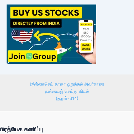
இன்னாசெய் தாரை ஒறுத்தல் அவர்நாண
நன்னயஞ் செய்து விடல்
(குறள்-314)
பிரத்யேக கணிப்பு