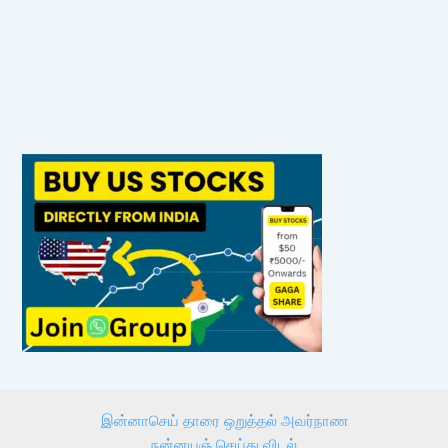
இன்னாசெய் தாரை ஒறுத்தல் அவர்நாண
நன்னயஞ் செய்து விடல்