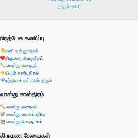
(குறள்-314)
பிரத்யேக கணிப்பு
தனி நபர் ஜாதகம்
திருமண பொருத்தம்
வாஸ்து வரைதல்
பெயர் கண்டறிதல்
ரத்தினக் கல் கண்டறிதல்
வாஸ்து சாஸ்திரம்
வாஸ்து வரைதல்
வாஸ்து வலைப்பதிவு
வாஸ்து பொருட்கள்
திருமண தேவைகள்