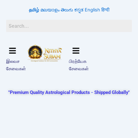
Skip
தமிழ்
മലയാളം
తెలుగు
ಕನ್ನಡ
English
हिन्दी
to
content
இலவச
பிரத்யேக
சேவைகள்
சேவைகள்
"Premium Quality Astrological Products - Shipped Globally"