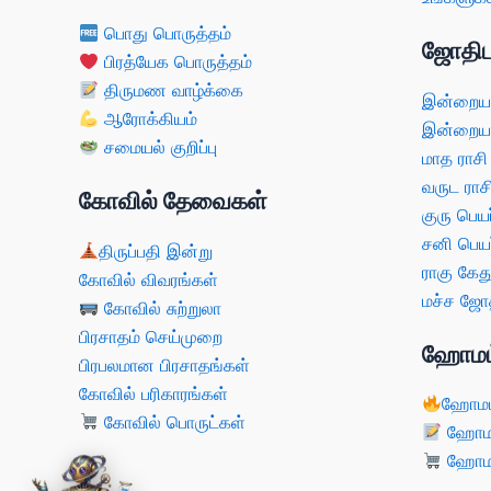
பொது பொருத்தம்
ஜோதிட
பிரத்யேக பொருத்தம்
திருமண வாழ்க்கை
இன்றைய 
ஆரோக்கியம்
இன்றைய 
சமையல் குறிப்பு
மாத ராசி
வருட ராச
கோவில் தேவைகள்
குரு பெயர
சனி பெயர
திருப்பதி இன்று
ராகு கேது
கோவில் விவரங்கள்
மச்ச ஜோத
கோவில் சுற்றுலா
பிரசாதம் செய்முறை
ஹோமம
பிரபலமான பிரசாதங்கள்
கோவில் பரிகாரங்கள்
ஹோமம
கோவில் பொருட்கள்
ஹோமம்
ஹோமம்