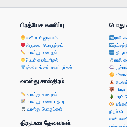
பிரத்யேக கணிப்பு
பொது 
தனி நபர் ஜாதகம்
ராசி க
திருமண பொருத்தம்
நட்சத்
வாஸ்து வரைதல்
திரும
பெயர் கண்டறிதல்
ராசி க
ரத்தினக் கல் கண்டறிதல்
ருத்ரா
உலோகம
வாஸ்து சாஸ்திரம்
கடவுள
மிருகம
வாஸ்து வரைதல்
மரம் 
வாஸ்து வலைப்பதிவு
உங்கள
வாஸ்து பொருட்கள்
நிறம் பொ
எண் கணி
திருமண தேவைகள்
உங்களுக்க