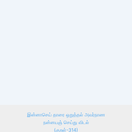
இன்னாசெய் தாரை ஒறுத்தல் அவர்நாண
நன்னயஞ் செய்து விடல்
(குறள்-314)