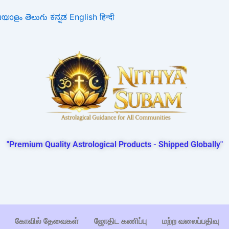
ലയാളം
తెలుగు
ಕನ್ನಡ
English
हिन्दी
"Premium Quality Astrological Products - Shipped Globally"
கோவில் தேவைகள்
ஜோதிட கணிப்பு
மற்ற வலைப்பதிவு