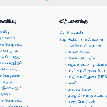
கணிப்பு
விற்பனைக்கு
ணிப்பு
Our Products
திர கணிப்பு
Top Picks from Amazon
ண பொருத்தம்
அலங்கார பொருட்கள்
ல் பொருத்தம்
கடவுள் சிலை
க்ஷ பொருத்தம்
கோவில் பொருட்கள்
் பொருத்தம்
தஞ்சை கடவுள் ஓவியங்க
் பொருத்தம்
பக்தி கருவி இசை (cd)
் பொருத்தம்
பக்தி கருவி இசை (USB
பொருத்தம்
படிகம்
் திசை எது ?
பாதரசம் சிலை
ருத்தம்
பூஜை அறைக்கு கடவுள் ச
த பொருத்தம்
பூஜை பொருட்கள்
ான சித்தர் யார் ?