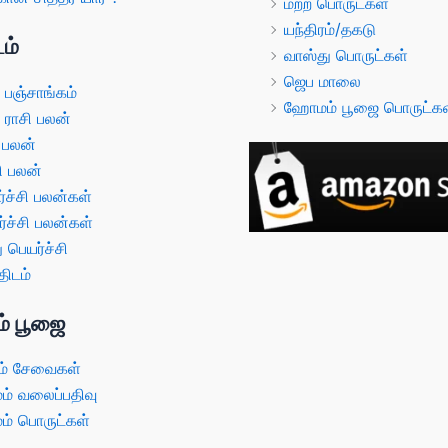
மற்ற பொருட்கள்
யந்திரம்/தகடு
ம்
வாஸ்து பொருட்கள்
ஜெப மாலை
பஞ்சாங்கம்
ஹோமம் பூஜை பொருட்கள
ராசி பலன்
 பலன்
ி பலன்
்ச்சி பலன்கள்
்ச்சி பலன்கள்
 பெயர்ச்சி
ிடம்
் பூஜை
் சேவைகள்
 வலைப்பதிவு
 பொருட்கள்