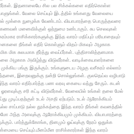
செல்வீர்கள். இதனாலையே சில பல சிக்கல்களை எதிர்கொள்ள
ாளுங்கள். வேலை செய்யும் இடத்தில் உங்களது வேலையை
ையில் மூக்கை நுழைக்க வேண்டாம். வியாபாரத்தை பொருத்தவரை
கும். கணவன் மனைவிக்குள் ஒற்றுமை உண்டாகும். சுப செலவுகள்
ம்மகர ராசிக்காரர்களுக்கு இந்த வாரம் மதிப்பும் மரியாதையும்
சனைகளை நீங்கள் எதிர் கொள்ளும் விதம் மிகவும் அழகாக
க மிக சுலபமாக தீர்த்து வைப்பீர்கள். புத்திசாலித்தனமாக
ிக்கலை அழகாக அவிழ்த்து விடுவீர்கள். வாடிக்கையாளர்களை
முக்கிய பங்கு இருக்கும். உங்களுடைய அழகு வசீகரம் எல்லாம்
சிந்தனை, இறைவனுக்கு நன்றி சொல்லுங்கள். குலதெய்வ வழிபாடு
 இந்த வாரம் எதிர்பார்த்த பண வரவு கையை வந்து சேரும். கடன்
் ஓரளவுக்கு சரி கட்டி விடுவீர்கள். வேலையில் உங்கள் தலை மேல்
ு முடிப்பதற்குள் உடல் அசதி ஏற்படும். உடல் ஆரோக்கியம்
நல்ல சாப்பாடு நல்ல தூக்கத்தை இந்த வாரம் நீங்கள் கவனத்தில்
மோ அந்த அளவுக்கு ஆரோக்கியமும் முக்கியம். வியாபாரத்தை
ம். பார்த்துக்கோங்க, தினமும் ஓய்வுக்கு நேரம் ஒதுக்க
ன்மையை செய்யும்.மீனம்மீன ராசிக்காரர்கள் இந்த வாரம்