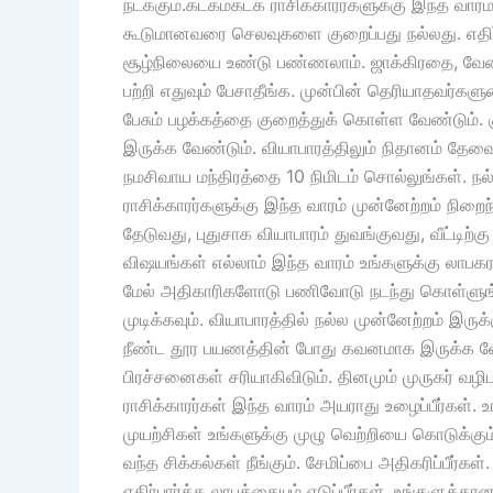
நடக்கும்.கடகம்கடக ராசிக்காரர்களுக்கு இந்த வார
கூடுமானவரை செலவுகளை குறைப்பது நல்லது. எதிர
சூழ்நிலையை உண்டு பண்ணலாம். ஜாக்கிரதை, வேல
பற்றி எதுவும் பேசாதீங்க. முன்பின் தெரியாதவர்களு
பேசும் பழக்கத்தை குறைத்துக் கொள்ள வேண்டும். க
இருக்க வேண்டும். வியாபாரத்திலும் நிதானம் 
நமசிவாய மந்திரத்தை 10 நிமிடம் சொல்லுங்கள். நல்
ராசிக்காரர்களுக்கு இந்த வாரம் முன்னேற்றம் நிறைந
தேடுவது, புதுசாக வியாபாரம் துவங்குவது, வீட்
விஷயங்கள் எல்லாம் இந்த வாரம் உங்களுக்கு லாபக
மேல் அதிகாரிகளோடு பணிவோடு நடந்து கொள்ளுங்க
முடிக்கவும். வியாபாரத்தில் நல்ல முன்னேற்றம் இருக
நீண்ட தூர பயணத்தின் போது கவனமாக இருக்க வேண
பிரச்சனைகள் சரியாகிவிடும். தினமும் முருகர் வழ
ராசிக்காரர்கள் இந்த வாரம் அயராது உழைப்பீர்கள்.
முயற்சிகள் உங்களுக்கு முழு வெற்றியை கொடுக்கு
வந்த சிக்கல்கள் நீங்கும். சேமிப்பை அதிகரிப்பீர்க
எதிர்பார்த்த லாபத்தையும் எடுப்பீர்கள். உங்களுக்கான