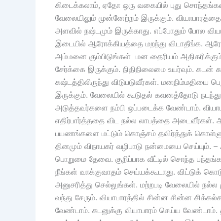
கிடைக்கலாம், ஏதோ ஒரு வகையில் புது சொந்தங்கள் 
வேலையிலும் முன்னேற்றம் இருக்கும். வியாபாரத்
அளவில் நஷ்டமும் இருக்காது. எப்போதும் போல வியாப
இடையில் ஆரோக்கியத்தை மறந்து விடாதீங்க. ஆரோக்
அம்மனை கும்பிடுங்கள் மன தைரியம் அதிகரிக்கும்
சேர்க்கை இருக்கும். நிதிநிலைமை உயர்வும். கடன் 
கஷ்டத்திலிருந்து விடுபடுவீர்கள். மனநிம்மதியை 
இருக்கும். வேலையில் கூடுதல் கவனத்தோடு நடந்
அடுத்தவர்களை நம்பி ஒப்படைக்க வேண்டாம். வியா
எதிர்பார்த்ததை விட நல்ல லாபத்தை அடைவீர்கள். ஆ
பயணங்களை மட்டும் கொஞ்சம் தவிர்த்துக் கொள்
தினமும் விநாயகர் வழிபாடு நன்மையை செய்யும். – 
பொறுமை தேவை. குறிப்பாக வீட்டில் சொந்த பந்தங
நீங்கள் வாக்குவாதம் செய்யக்கூடாது. விட்டுக்
அனுசரித்து செல்லுங்கள். மற்றபடி வேலையில் நல்ல
வந்து சேரும். வியாபாரத்தில் சின்ன சின்ன சிக்கல்
வேண்டாம். கடனுக்கு வியாபாரம் செய்ய வேண்டாம். 