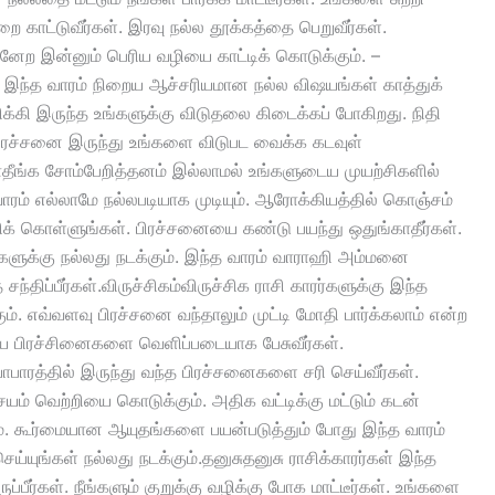
காட்டுவீர்கள். இரவு நல்ல தூக்கத்தை பெறுவீர்கள்.
்னேற இன்னும் பெரிய வழியை காட்டிக் கொடுக்கும். –
கு இந்த வாரம் நிறைய ஆச்சரியமான நல்ல விஷயங்கள் காத்துக்
க்கி இருந்த உங்களுக்கு விடுதலை கிடைக்கப் போகிறது. நிதி
 பிரச்சனை இருந்து உங்களை விடுபட வைக்க கடவுள்
ீங்க சோம்பேறித்தனம் இல்லாமல் உங்களுடைய முயற்சிகளில்
வாரம் எல்லாமே நல்லபடியாக முடியும். ஆரோக்கியத்தில் கொஞ்சம்
க் கொள்ளுங்கள். பிரச்சனையை கண்டு பயந்து ஒதுங்காதீர்கள்.
்களுக்கு நல்லது நடக்கும். இந்த வாரம் வாராஹி அம்மனை
 சந்திப்பீர்கள்.விருச்சிகம்விருச்சிக ராசி காரர்களுக்கு இந்த
்கும். எவ்வளவு பிரச்சனை வந்தாலும் முட்டி மோதி பார்க்கலாம் என்ற
டைய பிரச்சினைகளை வெளிப்படையாக பேசுவீர்கள்.
ாபாரத்தில் இருந்து வந்த பிரச்சனைகளை சரி செய்வீர்கள்.
ச்சயம் வெற்றியை கொடுக்கும். அதிக வட்டிக்கு மட்டும் கடன்
ம். கூர்மையான ஆயுதங்களை பயன்படுத்தும் போது இந்த வாரம்
ய்யுங்கள் நல்லது நடக்கும்.தனுசுதனுசு ராசிக்காரர்கள் இந்த
ப்பீர்கள். நீங்களும் குறுக்கு வழிக்கு போக மாட்டீர்கள். உங்களை