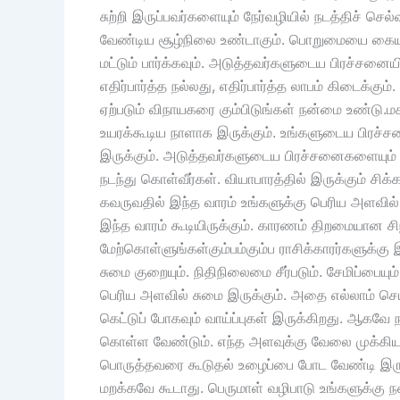
சுற்றி இருப்பவர்களையும் நேர்வழியில் நடத்திச் 
வேண்டிய சூழ்நிலை உண்டாகும். பொறுமையை கைய
மட்டும் பார்க்கவும். அடுத்தவர்களுடைய பிரச்சன
எதிர்பார்த்த நல்லது, எதிர்பார்த்த லாபம் கிடைக்
ஏற்படும் விநாயகரை கும்பிடுங்கள் நன்மை உண்டு.மகர
உயரக்கூடிய நாளாக இருக்கும். உங்களுடைய பிரச்
இருக்கும். அடுத்தவர்களுடைய பிரச்சனைகளையும் மி
நடந்து கொள்வீர்கள். வியாபாரத்தில் இருக்கும் ச
கவருவதில் இந்த வாரம் உங்களுக்கு பெரிய அளவில் 
இந்த வாரம் கூடியிருக்கும். காரணம் திறமையான 
மேற்கொள்ளுங்கள்கும்பம்கும்ப ராசிக்காரர்களுக்கு
சுமை குறையும். நிதிநிலைமை சீர்படும். சேமிப்பையும
பெரிய அளவில் சுமை இருக்கும். அதை எல்லாம் செய்த
கெட்டுப் போகவும் வாய்ப்புகள் இருக்கிறது. ஆகவே 
கொள்ள வேண்டும். எந்த அளவுக்கு வேலை முக்கிய
பொருத்தவரை கூடுதல் உழைப்பை போட வேண்டி இருக்கு
மறக்கவே கூடாது. பெருமாள் வழிபாடு உங்களுக்கு ந