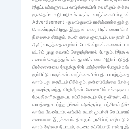
இருப்பவர்களுடைய வாழ்க்கையின் நலனிலும் அக்கறை 
குலதெய்வ வழிபாடு உங்களுக்கு வாழ்க்கையில் முன
Advertisement -துலாம்துலாம் ராசிக்காரர்களுக்
கொண்டிருக்கிறது. இதுநாள் வரை பிரச்சனையில் சி
நிலைமை சீராகும். கடன் சுமை குறையும். பல நாள்
ஆசிர்வாதத்தை வழங்கப் போகின்றான். கவலைப்படாத
மட்டும் முழு கவனம் செலுத்தினால் போதும். இந்த 
கவனம் செலுத்துங்கள். துணிச்சலை அதிகப்படுத்தி
பிரச்சனையை நேருக்கு நேர் பார்த்தாலே போதும் உங
கும்பிட்டு பாருங்கள். வாழ்க்கையில் புதிய மாற்றத்தை
வாரம் புது தைரியம் பிரிக்கும். தன்னம்பிக்கை பிறக
முடிவுக்கு வந்து விடுவீர்கள். வேலையில் உங்களு
மேலதிகாரிகளுடைய நம்பிக்கையும் பெறுவீர்கள். விய
லாபத்தை உயர்த்த நீங்கள் எடுக்கும் முயற்சிகள் நி
வாங்க வேண்டாம். வங்கிக் கடன் முயற்சி செய்யலா
கவனமாக இருக்கவும். தினமும் நரசிம்மர் வழிபாடு செ
வாரம் நேர்மை நியாயம், கடமை கட்டுப்பாடு என்று இரு