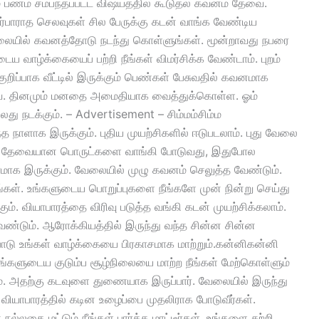
ம் பணம் சம்பந்தப்பட்ட விஷயத்தில் கூடுதல் கவனம் தேவை.
்பாராத செலவுகள் சில பேருக்கு கடன் வாங்க வேண்டிய
ையில் கவனத்தோடு நடந்து கொள்ளுங்கள். மூன்றாவது நபரை
டைய வாழ்க்கையைப் பற்றி நீங்கள் விமர்சிக்க வேண்டாம். புறம்
ுறிப்பாக வீட்டில் இருக்கும் பெண்கள் பேசுவதில் கவனமாக
தேவை. தினமும் மனதை அமைதியாக வைத்துக்கொள்ள. ஓம்
லது நடக்கும். – Advertisement – சிம்மம்சிம்ம
்த நாளாக இருக்கும். புதிய முயற்சிகளில் ஈடுபடலாம். புது வேலை
டிற்கு தேவையான பொருட்களை வாங்கி போடுவது, இதுபோல
ரமாக இருக்கும். வேலையில் முழு கவனம் செலுத்த வேண்டும்.
ள். உங்களுடைய பொறுப்புகளை நீங்களே முன் நின்று செய்து
்கும். வியாபாரத்தை விரிவு படுத்த வங்கி கடன் முயற்சிக்கலாம்.
்டும். ஆரோக்கியத்தில் இருந்து வந்த சின்ன சின்ன
ிபாடு உங்கள் வாழ்க்கையை பிரகாசமாக மாற்றும்.கன்னிகன்னி
 உங்களுடைய குடும்ப சூழ்நிலையை மாற்ற நீங்கள் மேற்கொள்ளும்
ம். அதற்கு கடவுளை துணையாக இருப்பார். வேலையில் இருந்து
ள். வியாபாரத்தில் கடின உழைப்பை முதலிராக போடுவீர்கள்.
 நல்லதை மட்டும் நீங்கள் பார்க்க மாட்டீர்கள். உங்களை சுற்றி