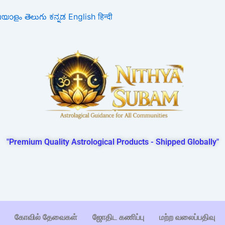
ലയാളം
తెలుగు
ಕನ್ನಡ
English
हिन्दी
"Premium Quality Astrological Products - Shipped Globally"
கோவில் தேவைகள்
ஜோதிட கணிப்பு
மற்ற வலைப்பதிவு