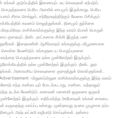
உங்கள் குடும்பத்தில் இணையும். சுப செலவுகள் ஏற்படும்.
தை பொருத்தவரை பெரிய அளவில் லாபமும் இருக்காது. பெரிய
ாரம் சீராக செல்லும். சந்தோஷத்திற்கும் வேலை பிசிக்கும்
கியத்தில் கவனம் செலுத்துங்கள். தினமும் துர்க்கை
.ரிஷபம்ரிஷப ராசிக்காரர்களுக்கு இந்த வாரம் பொன் பொருள்
சுமை குறையும். நீண்ட நாட்களாக சிக்கி இருந்த பண
பெறுவீர்கள். இறைவனின் ஆசிர்வாதம் உங்களுக்கு பரிபூரணமாக
து கொள்ள வேண்டும். உங்களுடைய பொறுப்புகளை
பாரத்தை பொருத்தவரை நல்ல முன்னேற்றம் இருக்கும்.
ரோக்கியத்தில் நல்ல முன்னேற்றம் இருக்கும். நீண்ட தூர
ளுங்கள். அனாவசிய செலவுகளை குறைத்துக் கொள்ளுங்கள்.
Advertisement -மிதுனம்மிதுன ராசிக்காரர்களுக்கு இந்த வாரம்
்களோடு எந்த சண்டையும் போடக்கூடாது. சண்டை வந்தாலும்
 கொடுத்த நடக்க வேண்டும். கணவன் மனைவி ஒருவரை ஒருவர்
 முன்னேற்றம் இருக்கும். எதிர்பார்த்த பிரமோஷன் உங்கள் கையை
கள் வருவதற்கு வாய்ப்பு உள்ளது. மூன்றாவது நபரை முழுசாக நம்ப
தினமும் அஷ்டலட்சுமி வழிபாடு செய்யுங்கள். நன்மை